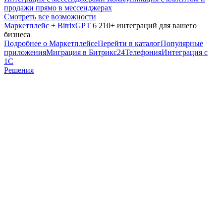
продажи прямо в мессенджерах
Смотреть все возможности
Маркетплейс + BitrixGPT
6 210+ интеграций для вашего
бизнеса
Подробнее о Маркетплейсе
Перейти в каталог
Популярные
приложения
Миграция в Битрикс24
Телефония
Интеграция с
1С
Решения