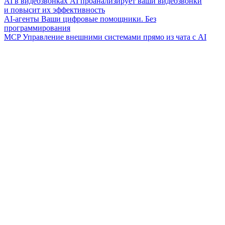
AI в видеозвонках
AI проанализирует ваши видеозвонки
и повысит их эффективность
AI-агенты
Ваши цифровые помощники. Без
программирования
MCP
Управление внешними системами прямо из чата с AI