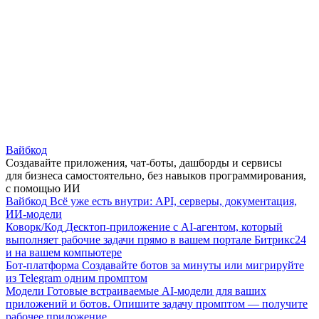
Вайбкод
Создавайте приложения, чат-боты, дашборды и сервисы
для бизнеса самостоятельно, без навыков программирования,
с помощью ИИ
Вайбкод
Всё уже есть внутри: API, серверы, документация,
ИИ-модели
Коворк/Код
Десктоп-приложение с AI-агентом, который
выполняет рабочие задачи прямо в вашем портале Битрикс24
и на вашем компьютере
Бот-платформа
Создавайте ботов за минуты или мигрируйте
из Telegram одним промптом
Модели
Готовые встраиваемые AI-модели для ваших
приложений и ботов. Опишите задачу промптом — получите
рабочее приложение