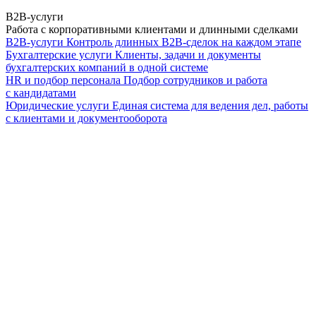
B2B-услуги
Работа с корпоративными клиентами и длинными сделками
B2B-услуги
Контроль длинных B2B-сделок на каждом этапе
Бухгалтерские услуги
Клиенты, задачи и документы
бухгалтерских компаний в одной системе
HR и подбор персонала
Подбор сотрудников и работа
с кандидатами
Юридические услуги
Единая система для ведения дел, работы
с клиентами и документооборота