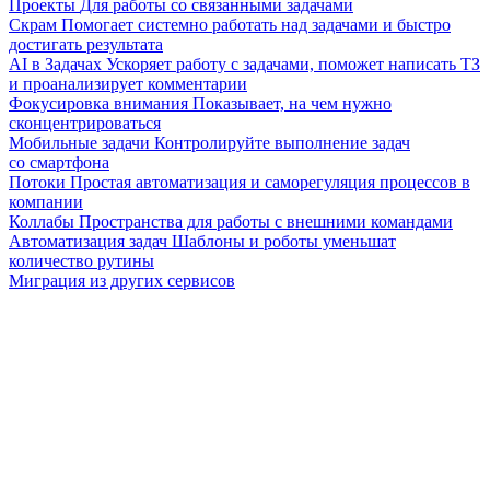
Проекты
Для работы со связанными задачами
Скрам
Помогает системно работать над задачами и быстро
достигать результата
AI в Задачах
Ускоряет работу с задачами, поможет написать ТЗ
и проанализирует комментарии
Фокусировка внимания
Показывает, на чем нужно
сконцентрироваться
Мобильные задачи
Контролируйте выполнение задач
со смартфона
Потоки
Простая автоматизация и саморегуляция процессов в
компании
Коллабы
Пространства для работы с внешними командами
Автоматизация задач
Шаблоны и роботы уменьшат
количество рутины
Миграция из других сервисов