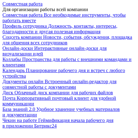
Совместная работа
Для организации работы всей компании
Совместная работа
Все необходимые инструменты, чтобы
работать вместе
Профиль сотрудника
Должность, контакты, интересы,
благодарности и другая полезная информация
Соцсеть компании
Новости, события, обсуждения, площадка
для общения всех сотрудников
Онлайн-доски
Интерактивные онлайн-доски для
визуализации идей
Коллабы
Пространства для работы с внешними командами и
клиентами
Календарь
Планирование рабочего дня и встреч с любого
устройства
Документы онлайн
Встроенный онлайн-редактор для
совместной работы с документами
Диск
Облачный диск компании для рабочих файлов
Почта
Корпоративный почтовый клиент для удобной
коммуникации
База знаний 2.0
Удобное хранение учебных материалов
и документации
Чекин на работе
Геймификация начала рабочего дня
в приложении Битрикс24