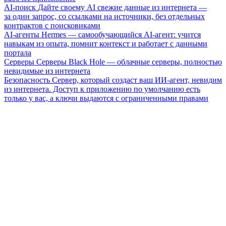
AI-поиск
Дайте своему AI свежие данные из интернета —
за один запрос, со ссылками на источники, без отдельных
контрактов с поисковиками
AI-агенты
Hermes — самообучающийся AI-агент: учится
навыкам из опыта, помнит контекст и работает с данными
портала
Серверы
Серверы Black Hole — облачные серверы, полностью
невидимые из интернета
Безопасность
Сервер, который создаст ваш ИИ-агент, невидим
из интернета. Доступ к приложению по умолчанию есть
только у вас, а ключи выдаются с ограниченными правами