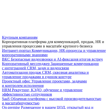
Крупным компаниям
Корпоративная платформа для коммуникаций, продаж, HR и
управления процессами в масштабе крупного бизнеса
Интранет-портал
Коммуникации, HR-процессы и управление
корпоративными знаниями
ВКС
Безопасные видеозвонки и AI-фиксация итогов встреч
Корпоративный мессенджер
Защищенные коммуникации
с интеграцией CRM, задач и видеосвязи
Автоматизация продаж
CRM, сквозная аналитика и
управление продажами в едином контуре
Проектный офис
Управление проектами, задачами
и контролем исполнения
HRM
Рекрутинг, КЭДО, обучение и управление
эффективностью сотрудников
SaaS
Облачная платформа с высокой производительностью
и масштабируемостью
On-premise
Размещение в вашем ЦОД, открытый код и