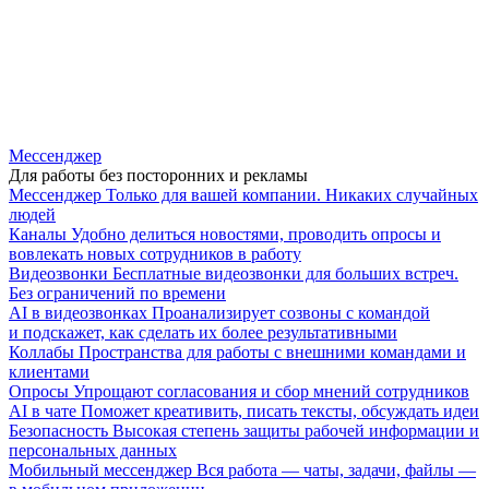
Мессенджер
Для работы без посторонних и рекламы
Мессенджер
Только для вашей компании. Никаких случайных
людей
Каналы
Удобно делиться новостями, проводить опросы и
вовлекать новых сотрудников в работу
Видеозвонки
Бесплатные видеозвонки для больших встреч.
Без ограничений по времени
AI в видеозвонках
Проанализирует созвоны с командой
и подскажет, как сделать их более результативными
Коллабы
Пространства для работы с внешними командами и
клиентами
Опросы
Упрощают согласования и сбор мнений сотрудников
AI в чате
Поможет креативить, писать тексты, обсуждать идеи
Безопасность
Высокая степень защиты рабочей информации и
персональных данных
Мобильный мессенджер
Вся работа — чаты, задачи, файлы —