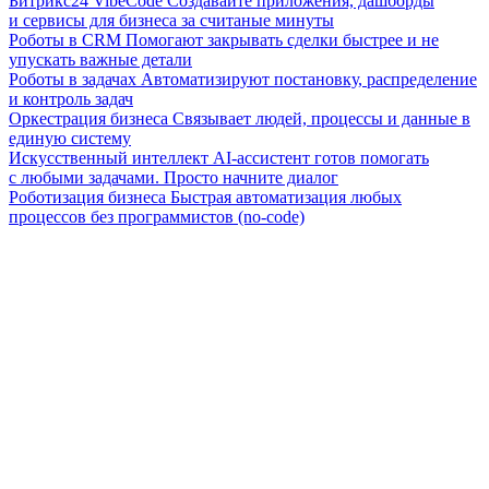
Битрикс24 VibeCode
Создавайте приложения, дашборды
и сервисы для бизнеса за считаные минуты
Роботы в CRM
Помогают закрывать сделки быстрее и не
упускать важные детали
Роботы в задачах
Автоматизируют постановку, распределение
и контроль задач
Оркестрация бизнеса
Связывает людей, процессы и данные в
единую систему
Искусственный интеллект
AI-ассистент готов помогать
с любыми задачами. Просто начните диалог
Роботизация бизнеса
Быстрая автоматизация любых
процессов без программистов (no-code)