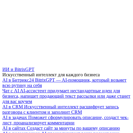
ИИ и BitrixGPT
Искусственный интеллект для каждого бизнеса
AI в Битрикс24
BitrixGPT — AI-помощник, который возьмет
всю рутину на себя
Чат с AI
AI-ассистент придумает нестандартные идеи для
бизнеса, напишет продающий текст рассылки или даже станет
для вас коучем
AI в CRM
Искусственный интеллект расшифрует запись
разговора с клиентом и заполнит CRM
AI в задачах
Поможет сформулировать описание, создаст чек-
лист, проанализирует комментарии
AI в сайтах
Создаст сайт за минуты по вашему описанию