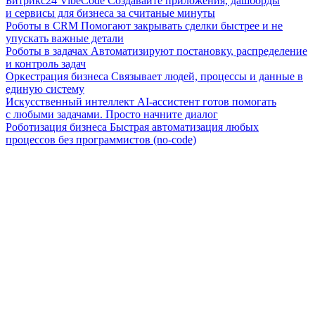
Битрикс24 VibeCode
Создавайте приложения, дашборды
и сервисы для бизнеса за считаные минуты
Роботы в CRM
Помогают закрывать сделки быстрее и не
упускать важные детали
Роботы в задачах
Автоматизируют постановку, распределение
и контроль задач
Оркестрация бизнеса
Связывает людей, процессы и данные в
единую систему
Искусственный интеллект
AI-ассистент готов помогать
с любыми задачами. Просто начните диалог
Роботизация бизнеса
Быстрая автоматизация любых
процессов без программистов (no-code)