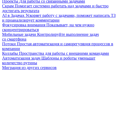
Проекты
Для работы со связанными задачами
Скрам
Помогает системно работать над задачами и быстро
достигать результата
AI в Задачах
Ускоряет работу с задачами, поможет написать ТЗ
и проанализирует комментарии
Фокусировка внимания
Показывает, на чем нужно
сконцентрироваться
Мобильные задачи
Контролируйте выполнение задач
со смартфона
Потоки
Простая автоматизация и саморегуляция процессов в
компании
Коллабы
Пространства для работы с внешними командами
Автоматизация задач
Шаблоны и роботы уменьшат
количество рутины
Миграция из других сервисов