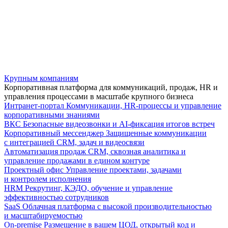
Крупным компаниям
Корпоративная платформа для коммуникаций, продаж, HR и
управления процессами в масштабе крупного бизнеса
Интранет-портал
Коммуникации, HR-процессы и управление
корпоративными знаниями
ВКС
Безопасные видеозвонки и AI-фиксация итогов встреч
Корпоративный мессенджер
Защищенные коммуникации
с интеграцией CRM, задач и видеосвязи
Автоматизация продаж
CRM, сквозная аналитика и
управление продажами в едином контуре
Проектный офис
Управление проектами, задачами
и контролем исполнения
HRM
Рекрутинг, КЭДО, обучение и управление
эффективностью сотрудников
SaaS
Облачная платформа с высокой производительностью
и масштабируемостью
On-premise
Размещение в вашем ЦОД, открытый код и