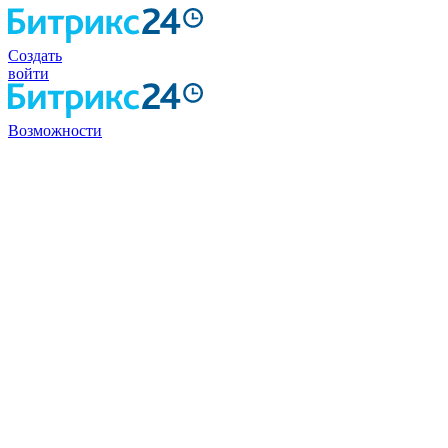
Создать
войти
Возможности