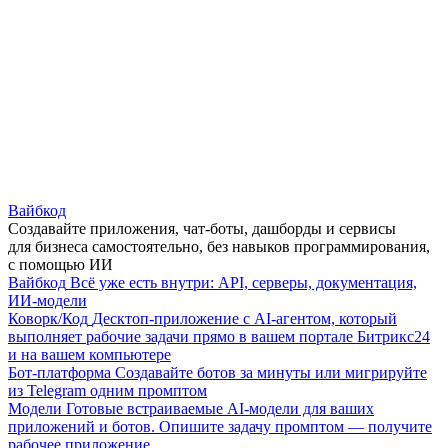
Вайбкод
Создавайте приложения, чат-боты, дашборды и сервисы
для бизнеса самостоятельно, без навыков программирования,
с помощью ИИ
Вайбкод
Всё уже есть внутри: API, серверы, документация,
ИИ-модели
Коворк/Код
Десктоп-приложение с AI-агентом, который
выполняет рабочие задачи прямо в вашем портале Битрикс24
и на вашем компьютере
Бот-платформа
Создавайте ботов за минуты или мигрируйте
из Telegram одним промптом
Модели
Готовые встраиваемые AI-модели для ваших
приложений и ботов. Опишите задачу промптом — получите
рабочее приложение