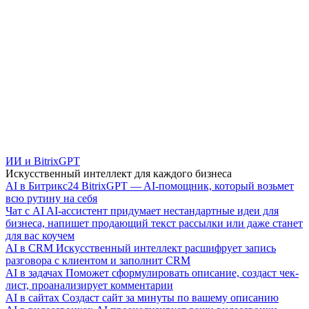
ИИ и BitrixGPT
Искусственный интеллект для каждого бизнеса
AI в Битрикс24
BitrixGPT — AI-помощник, который возьмет
всю рутину на себя
Чат с AI
AI-ассистент придумает нестандартные идеи для
бизнеса, напишет продающий текст рассылки или даже станет
для вас коучем
AI в CRM
Искусственный интеллект расшифрует запись
разговора с клиентом и заполнит CRM
AI в задачах
Поможет сформулировать описание, создаст чек-
лист, проанализирует комментарии
AI в сайтах
Создаст сайт за минуты по вашему описанию