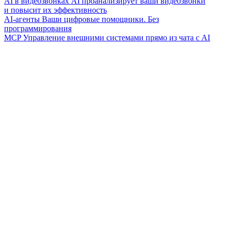
AI в видеозвонках
AI проанализирует ваши видеозвонки
и повысит их эффективность
AI-агенты
Ваши цифровые помощники. Без
программирования
MCP
Управление внешними системами прямо из чата с AI