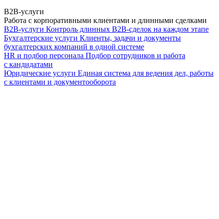
B2B-услуги
Работа с корпоративными клиентами и длинными сделками
B2B-услуги
Контроль длинных B2B-сделок на каждом этапе
Бухгалтерские услуги
Клиенты, задачи и документы
бухгалтерских компаний в одной системе
HR и подбор персонала
Подбор сотрудников и работа
с кандидатами
Юридические услуги
Единая система для ведения дел, работы
с клиентами и документооборота