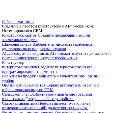
Сайты и магазины
Создание в простом конструкторе с AI-помощником.
Интегрировано в CRM
Конструктор сайтов
Создайте продающий лендинг
за считаные минуты
Шаблоны сайтов
Выберите из множества шаблонов,
адаптированных под разные отрасли
AI для создания лендингов
AI поможет запустить уникальный
сайт, напишет тексты, создаст изображения
Конструктор
интернет-магазинов
Создайте интернет-магазин без
программирования за 2 минуты
Все каналы продаж
Общайтесь с клиентами там, где им
удобно
Онлайн-запись клиентов
Сервис автоматизации записи
и бронирования внутри CRM
Складской учет
Эффективное управление товарами
и остатками. Доступ с любого устройства
Сквозная аналитика
Перед вами весь путь клиента —
от первого визита на сайт до повторных покупок
Интеграция с мессенджерами
Коммуникация с клиентом и