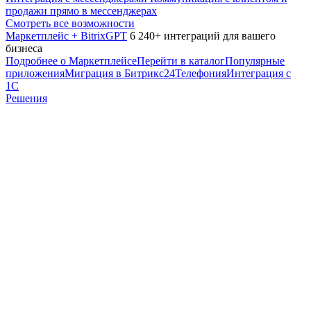
продажи прямо в мессенджерах
Смотреть все возможности
Маркетплейс + BitrixGPT
6 240+ интеграций для вашего
бизнеса
Подробнее о Маркетплейсе
Перейти в каталог
Популярные
приложения
Миграция в Битрикс24
Телефония
Интеграция с
1С
Решения