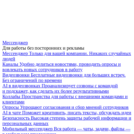
Мессенджер
Для работы без посторонних и рекламы
Мессенджер
Только для вашей компании. Никаких случайных
людей
Каналы
Удобно делиться новостями, проводить опросы и
вовлекать новых сотрудников в работу
Видеозвонки
Бесплатные видеозвонки для больших встреч.
Без ограничений по времени
AI в видеозвонках
Проанализирует созвоны с командой
и подскажет, как сделать их более результативными
Коллабы
Пространства для работы с внешними командами и
клиентами
Опросы
Упрощают согласования и сбор мнений сотрудников
AI в чате
Поможет креативить, писать тексты, обсуждать идеи
Безопасность
Высокая степень защиты рабочей информации и
персональных данных
Мобильный мессенджер
Вся работа — чаты, задачи, файлы —