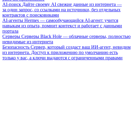
AI-поиск
Дайте своему AI свежие данные из интернета —
за один запрос, со ссылками на источники, без отдельных
контрактов с поисковиками
AI-агенты
Hermes — самообучающийся AI-агент: учится
навыкам из опыта, помнит контекст и работает с данными
портала
Серверы
Серверы Black Hole — облачные серверы, полностью
невидимые из интернета
Безопасность
Сервер, который создаст ваш ИИ-агент, невидим
из интернета. Доступ к приложению по умолчанию есть
только у вас, а ключи выдаются с ограниченными правами