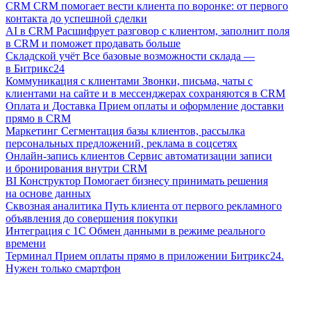
CRM
CRM помогает вести клиента по воронке: от первого
контакта до успешной сделки
AI в CRM
Расшифрует разговор с клиентом, заполнит поля
в CRM и поможет продавать больше
Складской учёт
Все базовые возможности склада —
в Битрикс24
Коммуникация с клиентами
Звонки, письма, чаты с
клиентами на сайте и в мессенджерах сохраняются в CRM
Оплата и Доставка
Прием оплаты и оформление доставки
прямо в CRM
Маркетинг
Сегментация базы клиентов, рассылка
персональных предложений, реклама в соцсетях
Онлайн-запись клиентов
Сервис автоматизации записи
и бронирования внутри CRM
BI Конструктор
Помогает бизнесу принимать решения
на основе данных
Сквозная аналитика
Путь клиента от первого рекламного
объявления до совершения покупки
Интеграция с 1С
Обмен данными в режиме реального
времени
Терминал
Прием оплаты прямо в приложении Битрикс24.
Нужен только смартфон