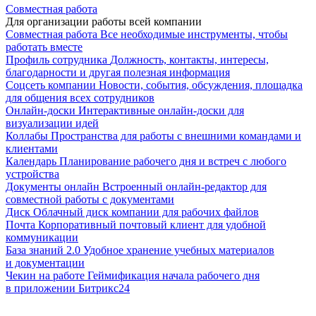
Совместная работа
Для организации работы всей компании
Совместная работа
Все необходимые инструменты, чтобы
работать вместе
Профиль сотрудника
Должность, контакты, интересы,
благодарности и другая полезная информация
Соцсеть компании
Новости, события, обсуждения, площадка
для общения всех сотрудников
Онлайн-доски
Интерактивные онлайн-доски для
визуализации идей
Коллабы
Пространства для работы с внешними командами и
клиентами
Календарь
Планирование рабочего дня и встреч с любого
устройства
Документы онлайн
Встроенный онлайн-редактор для
совместной работы с документами
Диск
Облачный диск компании для рабочих файлов
Почта
Корпоративный почтовый клиент для удобной
коммуникации
База знаний 2.0
Удобное хранение учебных материалов
и документации
Чекин на работе
Геймификация начала рабочего дня
в приложении Битрикс24