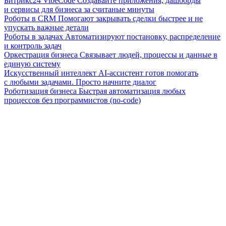
Битрикс24 VibeCode
Создавайте приложения, дашборды
и сервисы для бизнеса за считаные минуты
Роботы в CRM
Помогают закрывать сделки быстрее и не
упускать важные детали
Роботы в задачах
Автоматизируют постановку, распределение
и контроль задач
Оркестрация бизнеса
Связывает людей, процессы и данные в
единую систему
Искусственный интеллект
AI-ассистент готов помогать
с любыми задачами. Просто начните диалог
Роботизация бизнеса
Быстрая автоматизация любых
процессов без программистов (no-code)