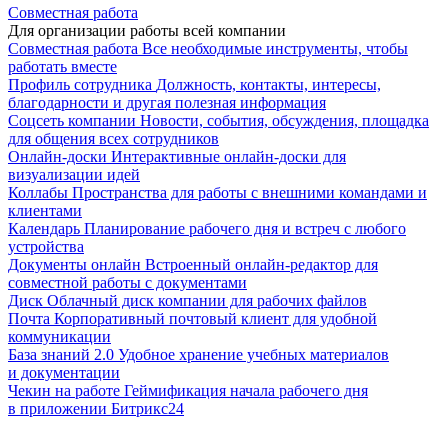
Совместная работа
Для организации работы всей компании
Совместная работа
Все необходимые инструменты, чтобы
работать вместе
Профиль сотрудника
Должность, контакты, интересы,
благодарности и другая полезная информация
Соцсеть компании
Новости, события, обсуждения, площадка
для общения всех сотрудников
Онлайн-доски
Интерактивные онлайн-доски для
визуализации идей
Коллабы
Пространства для работы с внешними командами и
клиентами
Календарь
Планирование рабочего дня и встреч с любого
устройства
Документы онлайн
Встроенный онлайн-редактор для
совместной работы с документами
Диск
Облачный диск компании для рабочих файлов
Почта
Корпоративный почтовый клиент для удобной
коммуникации
База знаний 2.0
Удобное хранение учебных материалов
и документации
Чекин на работе
Геймификация начала рабочего дня
в приложении Битрикс24