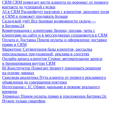
CRM
CRM помогает вести клиента по воронке: от первого
контакта до успешной сделки
AI в CRM
Расшифрует разговор с клиентом, заполнит поля
в CRM и поможет продавать больше
Складской учёт
Все базовые возможности склада —
в Битрикс24
Коммуникация с клиентами
Звонки, письма, чаты с
клиентами на сайте и в мессенджерах сохраняются в CRM
Оплата и Доставка
Прием оплаты и оформление доставки
прямо в CRM
Маркетинг
Сегментация базы клиентов, рассылка
персональных предложений, реклама в соцсетях
Онлайн-запись клиентов
Сервис автоматизации записи
и бронирования внутри CRM
BI Конструктор
Помогает бизнесу принимать решения
на основе данных
Сквозная аналитика
Путь клиента от первого рекламного
объявления до совершения покупки
Интеграция с 1С
Обмен данными в режиме реального
времени
Терминал
Прием оплаты прямо в приложении Битрикс24.
Нужен только смартфон