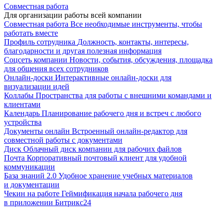
Совместная работа
Для организации работы всей компании
Совместная работа
Все необходимые инструменты, чтобы
работать вместе
Профиль сотрудника
Должность, контакты, интересы,
благодарности и другая полезная информация
Соцсеть компании
Новости, события, обсуждения, площадка
для общения всех сотрудников
Онлайн-доски
Интерактивные онлайн-доски для
визуализации идей
Коллабы
Пространства для работы с внешними командами и
клиентами
Календарь
Планирование рабочего дня и встреч с любого
устройства
Документы онлайн
Встроенный онлайн-редактор для
совместной работы с документами
Диск
Облачный диск компании для рабочих файлов
Почта
Корпоративный почтовый клиент для удобной
коммуникации
База знаний 2.0
Удобное хранение учебных материалов
и документации
Чекин на работе
Геймификация начала рабочего дня
в приложении Битрикс24