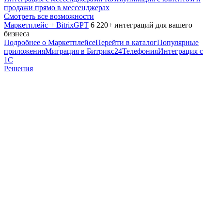
продажи прямо в мессенджерах
Смотреть все возможности
Маркетплейс + BitrixGPT
6 220+ интеграций для вашего
бизнеса
Подробнее о Маркетплейсе
Перейти в каталог
Популярные
приложения
Миграция в Битрикс24
Телефония
Интеграция с
1С
Решения