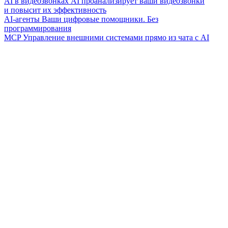
AI в видеозвонках
AI проанализирует ваши видеозвонки
и повысит их эффективность
AI-агенты
Ваши цифровые помощники. Без
программирования
MCP
Управление внешними системами прямо из чата с AI