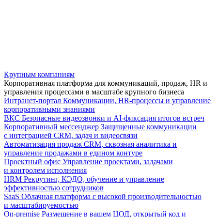
Крупным компаниям
Корпоративная платформа для коммуникаций, продаж, HR и
управления процессами в масштабе крупного бизнеса
Интранет-портал
Коммуникации, HR-процессы и управление
корпоративными знаниями
ВКС
Безопасные видеозвонки и AI-фиксация итогов встреч
Корпоративный мессенджер
Защищенные коммуникации
с интеграцией CRM, задач и видеосвязи
Автоматизация продаж
CRM, сквозная аналитика и
управление продажами в едином контуре
Проектный офис
Управление проектами, задачами
и контролем исполнения
HRM
Рекрутинг, КЭДО, обучение и управление
эффективностью сотрудников
SaaS
Облачная платформа с высокой производительностью
и масштабируемостью
On-premise
Размещение в вашем ЦОД, открытый код и