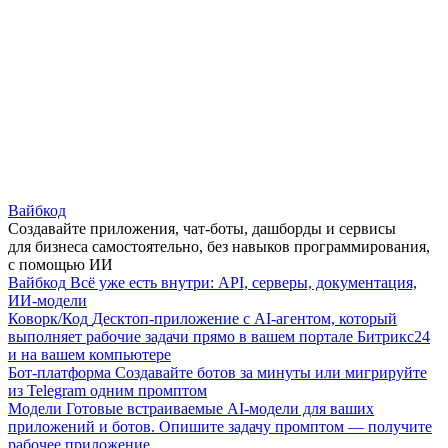
Вайбкод
Создавайте приложения, чат-боты, дашборды и сервисы
для бизнеса самостоятельно, без навыков программирования,
с помощью ИИ
Вайбкод
Всё уже есть внутри: API, серверы, документация,
ИИ-модели
Коворк/Код
Десктоп-приложение с AI-агентом, который
выполняет рабочие задачи прямо в вашем портале Битрикс24
и на вашем компьютере
Бот-платформа
Создавайте ботов за минуты или мигрируйте
из Telegram одним промптом
Модели
Готовые встраиваемые AI-модели для ваших
приложений и ботов. Опишите задачу промптом — получите
рабочее приложение