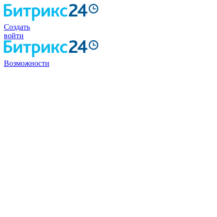
Создать
войти
Возможности