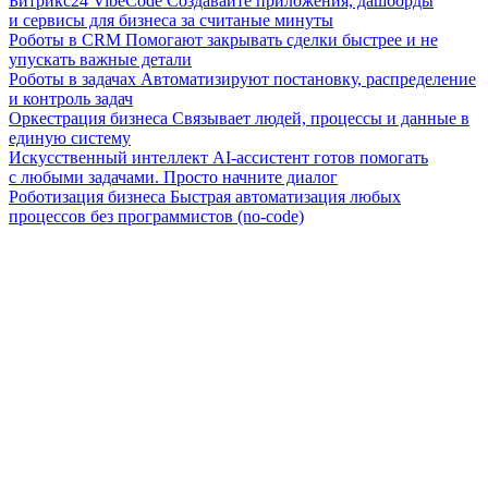
Битрикс24 VibeCode
Создавайте приложения, дашборды
и сервисы для бизнеса за считаные минуты
Роботы в CRM
Помогают закрывать сделки быстрее и не
упускать важные детали
Роботы в задачах
Автоматизируют постановку, распределение
и контроль задач
Оркестрация бизнеса
Связывает людей, процессы и данные в
единую систему
Искусственный интеллект
AI-ассистент готов помогать
с любыми задачами. Просто начните диалог
Роботизация бизнеса
Быстрая автоматизация любых
процессов без программистов (no-code)