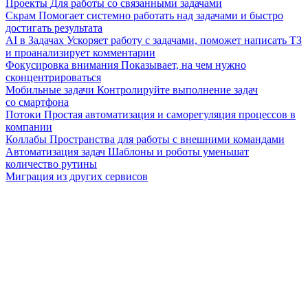
Проекты
Для работы со связанными задачами
Скрам
Помогает системно работать над задачами и быстро
достигать результата
AI в Задачах
Ускоряет работу с задачами, поможет написать ТЗ
и проанализирует комментарии
Фокусировка внимания
Показывает, на чем нужно
сконцентрироваться
Мобильные задачи
Контролируйте выполнение задач
со смартфона
Потоки
Простая автоматизация и саморегуляция процессов в
компании
Коллабы
Пространства для работы с внешними командами
Автоматизация задач
Шаблоны и роботы уменьшат
количество рутины
Миграция из других сервисов