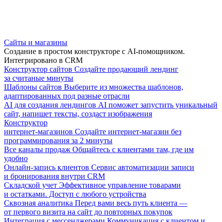
Сайты и магазины
Создание в простом конструкторе с AI-помощником.
Интегрировано в CRM
Конструктор сайтов
Создайте продающий лендинг
за считаные минуты
Шаблоны сайтов
Выберите из множества шаблонов,
адаптированных под разные отрасли
AI для создания лендингов
AI поможет запустить уникальный
сайт, напишет тексты, создаст изображения
Конструктор
интернет-магазинов
Создайте интернет-магазин без
программирования за 2 минуты
Все каналы продаж
Общайтесь с клиентами там, где им
удобно
Онлайн-запись клиентов
Сервис автоматизации записи
и бронирования внутри CRM
Складской учет
Эффективное управление товарами
и остатками. Доступ с любого устройства
Сквозная аналитика
Перед вами весь путь клиента —
от первого визита на сайт до повторных покупок
Интеграция с мессенджерами
Коммуникация с клиентом и