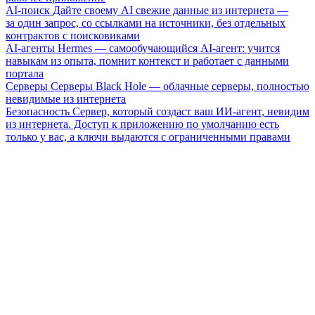
AI-поиск
Дайте своему AI свежие данные из интернета —
за один запрос, со ссылками на источники, без отдельных
контрактов с поисковиками
AI-агенты
Hermes — самообучающийся AI-агент: учится
навыкам из опыта, помнит контекст и работает с данными
портала
Серверы
Серверы Black Hole — облачные серверы, полностью
невидимые из интернета
Безопасность
Сервер, который создаст ваш ИИ-агент, невидим
из интернета. Доступ к приложению по умолчанию есть
только у вас, а ключи выдаются с ограниченными правами