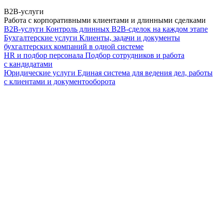
B2B-услуги
Работа с корпоративными клиентами и длинными сделками
B2B-услуги
Контроль длинных B2B-сделок на каждом этапе
Бухгалтерские услуги
Клиенты, задачи и документы
бухгалтерских компаний в одной системе
HR и подбор персонала
Подбор сотрудников и работа
с кандидатами
Юридические услуги
Единая система для ведения дел, работы
с клиентами и документооборота