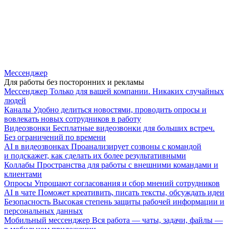
Мессенджер
Для работы без посторонних и рекламы
Мессенджер
Только для вашей компании. Никаких случайных
людей
Каналы
Удобно делиться новостями, проводить опросы и
вовлекать новых сотрудников в работу
Видеозвонки
Бесплатные видеозвонки для больших встреч.
Без ограничений по времени
AI в видеозвонках
Проанализирует созвоны с командой
и подскажет, как сделать их более результативными
Коллабы
Пространства для работы с внешними командами и
клиентами
Опросы
Упрощают согласования и сбор мнений сотрудников
AI в чате
Поможет креативить, писать тексты, обсуждать идеи
Безопасность
Высокая степень защиты рабочей информации и
персональных данных
Мобильный мессенджер
Вся работа — чаты, задачи, файлы —