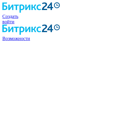
Создать
войти
Возможности