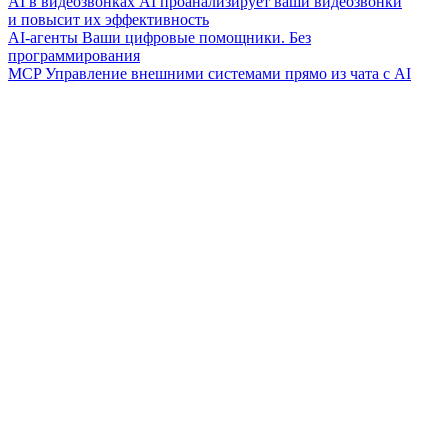
AI в видеозвонках
AI проанализирует ваши видеозвонки
и повысит их эффективность
AI-агенты
Ваши цифровые помощники. Без
программирования
MCP
Управление внешними системами прямо из чата с AI