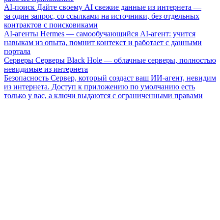
AI-поиск
Дайте своему AI свежие данные из интернета —
за один запрос, со ссылками на источники, без отдельных
контрактов с поисковиками
AI-агенты
Hermes — самообучающийся AI-агент: учится
навыкам из опыта, помнит контекст и работает с данными
портала
Серверы
Серверы Black Hole — облачные серверы, полностью
невидимые из интернета
Безопасность
Сервер, который создаст ваш ИИ-агент, невидим
из интернета. Доступ к приложению по умолчанию есть
только у вас, а ключи выдаются с ограниченными правами