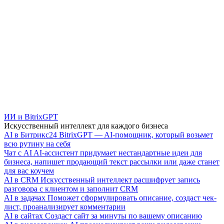
ИИ и BitrixGPT
Искусственный интеллект для каждого бизнеса
AI в Битрикс24
BitrixGPT — AI-помощник, который возьмет
всю рутину на себя
Чат с AI
AI-ассистент придумает нестандартные идеи для
бизнеса, напишет продающий текст рассылки или даже станет
для вас коучем
AI в CRM
Искусственный интеллект расшифрует запись
разговора с клиентом и заполнит CRM
AI в задачах
Поможет сформулировать описание, создаст чек-
лист, проанализирует комментарии
AI в сайтах
Создаст сайт за минуты по вашему описанию