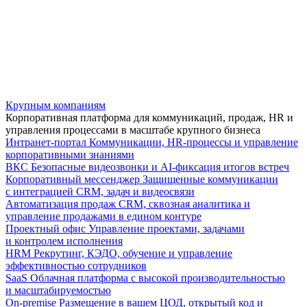
Крупным компаниям
Корпоративная платформа для коммуникаций, продаж, HR и
управления процессами в масштабе крупного бизнеса
Интранет-портал
Коммуникации, HR-процессы и управление
корпоративными знаниями
ВКС
Безопасные видеозвонки и AI-фиксация итогов встреч
Корпоративный мессенджер
Защищенные коммуникации
с интеграцией CRM, задач и видеосвязи
Автоматизация продаж
CRM, сквозная аналитика и
управление продажами в едином контуре
Проектный офис
Управление проектами, задачами
и контролем исполнения
HRM
Рекрутинг, КЭДО, обучение и управление
эффективностью сотрудников
SaaS
Облачная платформа с высокой производительностью
и масштабируемостью
On-premise
Размещение в вашем ЦОД, открытый код и