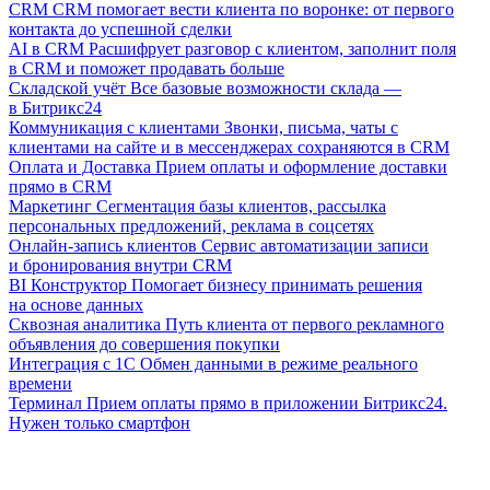
CRM
CRM помогает вести клиента по воронке: от первого
контакта до успешной сделки
AI в CRM
Расшифрует разговор с клиентом, заполнит поля
в CRM и поможет продавать больше
Складской учёт
Все базовые возможности склада —
в Битрикс24
Коммуникация с клиентами
Звонки, письма, чаты с
клиентами на сайте и в мессенджерах сохраняются в CRM
Оплата и Доставка
Прием оплаты и оформление доставки
прямо в CRM
Маркетинг
Сегментация базы клиентов, рассылка
персональных предложений, реклама в соцсетях
Онлайн-запись клиентов
Сервис автоматизации записи
и бронирования внутри CRM
BI Конструктор
Помогает бизнесу принимать решения
на основе данных
Сквозная аналитика
Путь клиента от первого рекламного
объявления до совершения покупки
Интеграция с 1С
Обмен данными в режиме реального
времени
Терминал
Прием оплаты прямо в приложении Битрикс24.
Нужен только смартфон