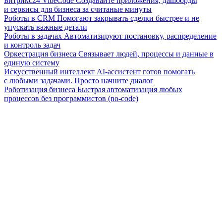
Битрикс24 VibeCode
Создавайте приложения, дашборды
и сервисы для бизнеса за считаные минуты
Роботы в CRM
Помогают закрывать сделки быстрее и не
упускать важные детали
Роботы в задачах
Автоматизируют постановку, распределение
и контроль задач
Оркестрация бизнеса
Связывает людей, процессы и данные в
единую систему
Искусственный интеллект
AI-ассистент готов помогать
с любыми задачами. Просто начните диалог
Роботизация бизнеса
Быстрая автоматизация любых
процессов без программистов (no-code)