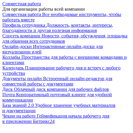
Совместная работа
Для организации работы всей компании
Совместная работа
Все необходимые инструменты, чтобы
работать вместе
Профиль сотрудника
Должность, контакты, интересы,
благодарности и другая полезная информация
Соцсеть компании
Новости, события, обсуждения, площадка
для общения всех сотрудников
Онлайн-доски
Интерактивные онлайн-доски для
визуализации идей
Коллабы
Пространства для работы с внешними командами и
клиентами
Календарь
Планирование рабочего дня и встреч с любого
устройства
Документы онлайн
Встроенный онлайн-редактор для
совместной работы с документами
Диск
Облачный диск компании для рабочих файлов
Почта
Корпоративный почтовый клиент для удобной
коммуникации
База знаний 2.0
Удобное хранение учебных материалов
и документации
Чекин на работе
Геймификация начала рабочего дня
в приложении Битрикс24