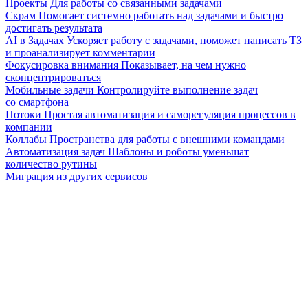
Проекты
Для работы со связанными задачами
Скрам
Помогает системно работать над задачами и быстро
достигать результата
AI в Задачах
Ускоряет работу с задачами, поможет написать ТЗ
и проанализирует комментарии
Фокусировка внимания
Показывает, на чем нужно
сконцентрироваться
Мобильные задачи
Контролируйте выполнение задач
со смартфона
Потоки
Простая автоматизация и саморегуляция процессов в
компании
Коллабы
Пространства для работы с внешними командами
Автоматизация задач
Шаблоны и роботы уменьшат
количество рутины
Миграция из других сервисов