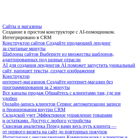
Сайты и магазины
Создание в простом конструкторе с AI-помощником.
Интегрировано в CRM
Конструктор сайтов
Создайте продающий лендинг
за считаные минуты
Шаблоны сайтов
Выберите из множества шаблонов,
адаптированных под разные отрасли
AI для создания лендингов
AI поможет запустить уникальный
сайт, напишет тексты, создаст изображения
Конструктор
интернет-магазинов
Создайте интернет-магазин без
программирования за 2 минуты
Все каналы продаж
Общайтесь с клиентами там, где им
удобно
Онлайн-запись клиентов
Сервис автоматизации записи
и бронирования внутри CRM
Складской учет
Эффективное управление товарами
и остатками. Доступ с любого устройства
Сквозная аналитика
Перед вами весь путь клиента —
от первого визита на сайт до повторных покупок
Интеграция с мессенджерами
Коммуникация с клиентом и