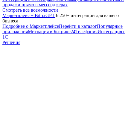
продажи прямо в мессенджерах
Смотреть все возможности
Маркетплейс + BitrixGPT
6 250+ интеграций для вашего
бизнеса
Подробнее о Маркетплейсе
Перейти в каталог
Популярные
приложения
Миграция в Битрикс24
Телефония
Интеграция с
1С
Решения