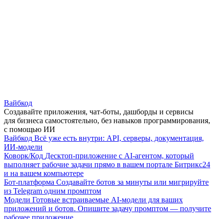
Вайбкод
Создавайте приложения, чат-боты, дашборды и сервисы
для бизнеса самостоятельно, без навыков программирования,
с помощью ИИ
Вайбкод
Всё уже есть внутри: API, серверы, документация,
ИИ-модели
Коворк/Код
Десктоп-приложение с AI-агентом, который
выполняет рабочие задачи прямо в вашем портале Битрикс24
и на вашем компьютере
Бот-платформа
Создавайте ботов за минуты или мигрируйте
из Telegram одним промптом
Модели
Готовые встраиваемые AI-модели для ваших
приложений и ботов. Опишите задачу промптом — получите
рабочее приложение