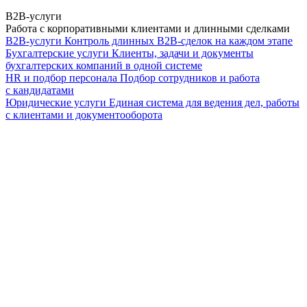
B2B-услуги
Работа с корпоративными клиентами и длинными сделками
B2B-услуги
Контроль длинных B2B-сделок на каждом этапе
Бухгалтерские услуги
Клиенты, задачи и документы
бухгалтерских компаний в одной системе
HR и подбор персонала
Подбор сотрудников и работа
с кандидатами
Юридические услуги
Единая система для ведения дел, работы
с клиентами и документооборота