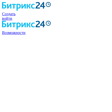
Создать
войти
Возможности