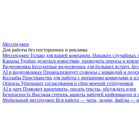
Мессенджер
Для работы без посторонних и рекламы
Мессенджер
Только для вашей компании. Никаких случайных 
Каналы
Удобно делиться новостями, проводить опросы и вовле
Видеозвонки
Бесплатные видеозвонки для больших встреч. Бе
AI в видеозвонках
Проанализирует созвоны с командой и подск
Коллабы
Пространства для работы с внешними командами и к
Опросы
Упрощают согласования и сбор мнений сотрудников
AI в чате
Поможет креативить, писать тексты, обсуждать идеи
Безопасность
Высокая степень защиты рабочей информации и
Мобильный мессенджер
Вся работа — чаты, задачи, файлы —