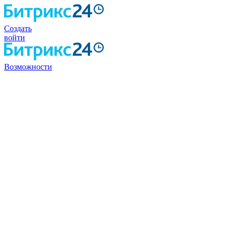
Создать
войти
Возможности