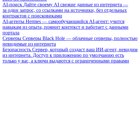
AI-поиск
Дайте своему AI свежие данные из интернета —
за один запрос, со ссылками на источники, без отдельных
контрактов с поисковиками
AI-агенты
Hermes — самообучающийся AI-агент: учится
навыкам из опыта, помнит контекст и работает с данными
портала
Серверы
Серверы Black Hole — облачные серверы, полностью
невидимые из интернета
Безопасность
Сервер, который создаст ваш ИИ-агент, невидим
из интернета. Доступ к приложению по умолчанию есть
только у вас, а ключи выдаются с ограниченными правами