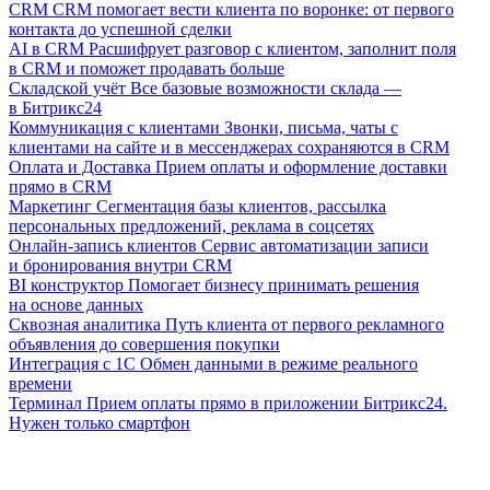
CRM
CRM помогает вести клиента по воронке: от первого
контакта до успешной сделки
AI в CRM
Расшифрует разговор с клиентом, заполнит поля
в CRM и поможет продавать больше
Складской учёт
Все базовые возможности склада —
в Битрикс24
Коммуникация с клиентами
Звонки, письма, чаты с
клиентами на сайте и в мессенджерах сохраняются в CRM
Оплата и Доставка
Прием оплаты и оформление доставки
прямо в CRM
Маркетинг
Сегментация базы клиентов, рассылка
персональных предложений, реклама в соцсетях
Онлайн-запись клиентов
Сервис автоматизации записи
и бронирования внутри CRM
BI конструктор
Помогает бизнесу принимать решения
на основе данных
Сквозная аналитика
Путь клиента от первого рекламного
объявления до совершения покупки
Интеграция с 1С
Обмен данными в режиме реального
времени
Терминал
Прием оплаты прямо в приложении Битрикс24.
Нужен только смартфон