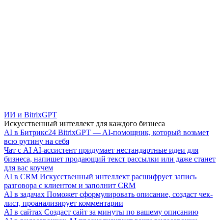
ИИ и BitrixGPT
Искусственный интеллект для каждого бизнеса
AI в Битрикс24
BitrixGPT — AI-помощник, который возьмет
всю рутину на себя
Чат с AI
AI-ассистент придумает нестандартные идеи для
бизнеса, напишет продающий текст рассылки или даже станет
для вас коучем
AI в CRM
Искусственный интеллект расшифрует запись
разговора с клиентом и заполнит CRM
AI в задачах
Поможет сформулировать описание, создаст чек-
лист, проанализирует комментарии
AI в сайтах
Создаст сайт за минуты по вашему описанию