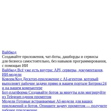
Вайбкод
Создавайте приложения, чат-боты, дашборды и сервисы
для бизнеса самостоятельно, без навыков программирования,
с помощью ИИ
Вайбкод
Всё уже есть внутри: API, серверы, документация,
ИИ-модели
Коворк/Код
Десктоп-приложение с AI-агентом, который
выполняет рабочие задачи прямо в вашем портале Битрикс24
и на вашем компьютере
Бот-платформа
Создавайте ботов за минуты или мигрируйте
из Telegram одним промптом
Модели
Готовые встраиваемые AI-модели для ваших
приложений и ботов. Опишите задачу промптом — получите
рабочее приложение