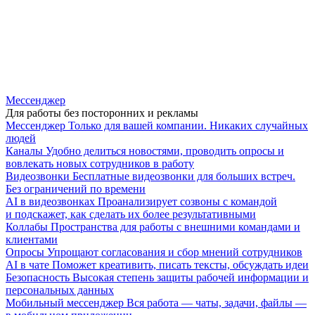
Мессенджер
Для работы без посторонних и рекламы
Мессенджер
Только для вашей компании. Никаких случайных
людей
Каналы
Удобно делиться новостями, проводить опросы и
вовлекать новых сотрудников в работу
Видеозвонки
Бесплатные видеозвонки для больших встреч.
Без ограничений по времени
AI в видеозвонках
Проанализирует созвоны с командой
и подскажет, как сделать их более результативными
Коллабы
Пространства для работы с внешними командами и
клиентами
Опросы
Упрощают согласования и сбор мнений сотрудников
AI в чате
Поможет креативить, писать тексты, обсуждать идеи
Безопасность
Высокая степень защиты рабочей информации и
персональных данных
Мобильный мессенджер
Вся работа — чаты, задачи, файлы —