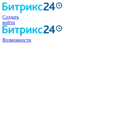
Создать
войти
Возможности