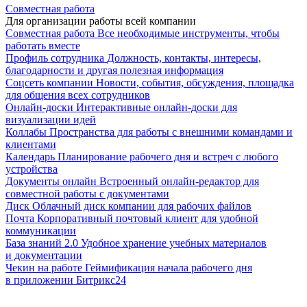
Совместная работа
Для организации работы всей компании
Совместная работа
Все необходимые инструменты, чтобы
работать вместе
Профиль сотрудника
Должность, контакты, интересы,
благодарности и другая полезная информация
Соцсеть компании
Новости, события, обсуждения, площадка
для общения всех сотрудников
Онлайн-доски
Интерактивные онлайн-доски для
визуализации идей
Коллабы
Пространства для работы с внешними командами и
клиентами
Календарь
Планирование рабочего дня и встреч с любого
устройства
Документы онлайн
Встроенный онлайн-редактор для
совместной работы с документами
Диск
Облачный диск компании для рабочих файлов
Почта
Корпоративный почтовый клиент для удобной
коммуникации
База знаний 2.0
Удобное хранение учебных материалов
и документации
Чекин на работе
Геймификация начала рабочего дня
в приложении Битрикс24