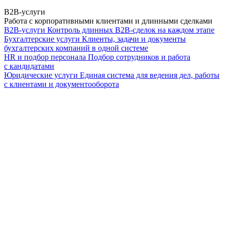
B2B-услуги
Работа с корпоративными клиентами и длинными сделками
B2B-услуги
Контроль длинных B2B-сделок на каждом этапе
Бухгалтерские услуги
Клиенты, задачи и документы
бухгалтерских компаний в одной системе
HR и подбор персонала
Подбор сотрудников и работа
с кандидатами
Юридические услуги
Единая система для ведения дел, работы
с клиентами и документооборота