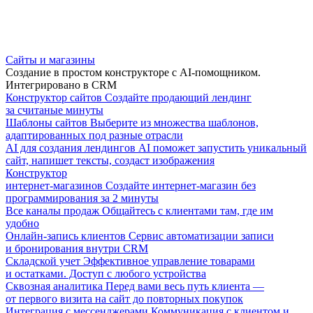
Сайты и магазины
Создание в простом конструкторе с AI-помощником.
Интегрировано в CRM
Конструктор сайтов
Создайте продающий лендинг
за считаные минуты
Шаблоны сайтов
Выберите из множества шаблонов,
адаптированных под разные отрасли
AI для создания лендингов
AI поможет запустить уникальный
сайт, напишет тексты, создаст изображения
Конструктор
интернет-магазинов
Создайте интернет-магазин без
программирования за 2 минуты
Все каналы продаж
Общайтесь с клиентами там, где им
удобно
Онлайн-запись клиентов
Сервис автоматизации записи
и бронирования внутри CRM
Складской учет
Эффективное управление товарами
и остатками. Доступ с любого устройства
Сквозная аналитика
Перед вами весь путь клиента —
от первого визита на сайт до повторных покупок
Интеграция с мессенджерами
Коммуникация с клиентом и