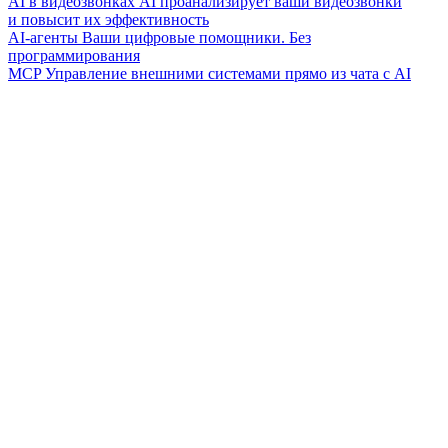
AI в видеозвонках
AI проанализирует ваши видеозвонки
и повысит их эффективность
AI-агенты
Ваши цифровые помощники. Без
программирования
MCP
Управление внешними системами прямо из чата с AI