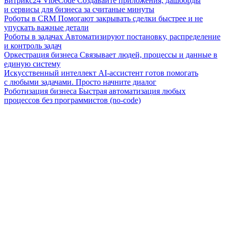
Битрикс24 VibeCode
Создавайте приложения, дашборды
и сервисы для бизнеса за считаные минуты
Роботы в CRM
Помогают закрывать сделки быстрее и не
упускать важные детали
Роботы в задачах
Автоматизируют постановку, распределение
и контроль задач
Оркестрация бизнеса
Связывает людей, процессы и данные в
единую систему
Искусственный интеллект
AI-ассистент готов помогать
с любыми задачами. Просто начните диалог
Роботизация бизнеса
Быстрая автоматизация любых
процессов без программистов (no-code)