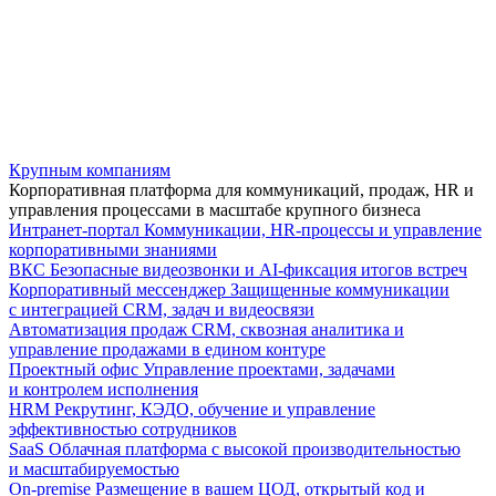
Крупным компаниям
Корпоративная платформа для коммуникаций, продаж, HR и
управления процессами в масштабе крупного бизнеса
Интранет-портал
Коммуникации, HR-процессы и управление
корпоративными знаниями
ВКС
Безопасные видеозвонки и AI-фиксация итогов встреч
Корпоративный мессенджер
Защищенные коммуникации
с интеграцией CRM, задач и видеосвязи
Автоматизация продаж
CRM, сквозная аналитика и
управление продажами в едином контуре
Проектный офис
Управление проектами, задачами
и контролем исполнения
HRM
Рекрутинг, КЭДО, обучение и управление
эффективностью сотрудников
SaaS
Облачная платформа с высокой производительностью
и масштабируемостью
On-premise
Размещение в вашем ЦОД, открытый код и