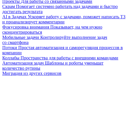
Проекты
Для работы со связанными задачами
Скрам
Помогает системно работать над задачами и быстро
достигать результата
AI в Задачах
Ускоряет работу с задачами, поможет написать ТЗ
и проанализирует комментарии
Фокусировка внимания
Показывает, на чем нужно
сконцентрироваться
Мобильные задачи
Контролируйте выполнение задач
со смартфона
Потоки
Простая автоматизация и саморегуляция процессов в
компании
Коллабы
Пространства для работы с внешними командами
Автоматизация задач
Шаблоны и роботы уменьшат
количество рутины
Миграция из других сервисов