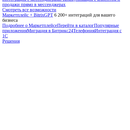
продажи прямо в мессенджерах
Смотреть все возможности
Маркетплейс + BitrixGPT
6 200+ интеграций для вашего
бизнеса
Подробнее о Маркетплейсе
Перейти в каталог
Популярные
приложения
Миграция в Битрикс24
Телефония
Интеграция с
1С
Решения