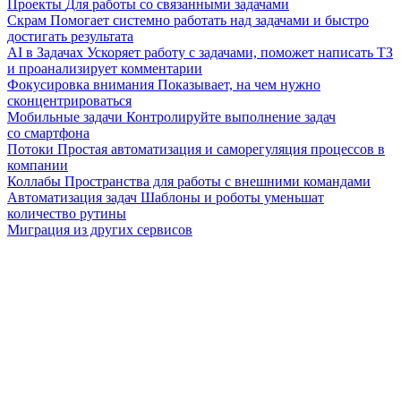
Проекты
Для работы со связанными задачами
Скрам
Помогает системно работать над задачами и быстро
достигать результата
AI в Задачах
Ускоряет работу с задачами, поможет написать ТЗ
и проанализирует комментарии
Фокусировка внимания
Показывает, на чем нужно
сконцентрироваться
Мобильные задачи
Контролируйте выполнение задач
со смартфона
Потоки
Простая автоматизация и саморегуляция процессов в
компании
Коллабы
Пространства для работы с внешними командами
Автоматизация задач
Шаблоны и роботы уменьшат
количество рутины
Миграция из других сервисов