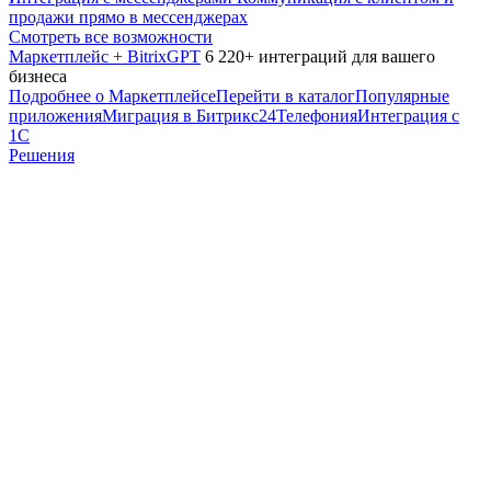
продажи прямо в мессенджерах
Смотреть все возможности
Маркетплейс + BitrixGPT
6 220+ интеграций для вашего
бизнеса
Подробнее о Маркетплейсе
Перейти в каталог
Популярные
приложения
Миграция в Битрикс24
Телефония
Интеграция с
1С
Решения