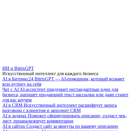
ИИ и BitrixGPT
Искусственный интеллект для каждого бизнеса
AI в Битрикс24
BitrixGPT — AI-помощник, который возьмет
всю рутину на себя
Чат с AI
AI-ассистент придумает нестандартные идеи для
бизнеса, напишет продающий текст рассылки или даже станет
для вас коучем
AI в CRM
Искусственный интеллект расшифрует запись
разговора с клиентом и заполнит CRM
AI в задачах
Поможет сформулировать описание, создаст чек-
лист, проанализирует комментарии
AI в сайтах
Создаст сайт за минуты по вашему описанию