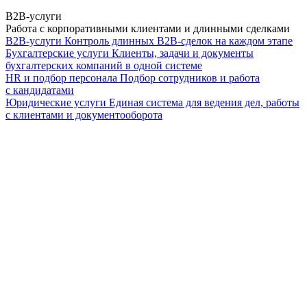
B2B-услуги
Работа с корпоративными клиентами и длинными сделками
B2B-услуги
Контроль длинных B2B-сделок на каждом этапе
Бухгалтерские услуги
Клиенты, задачи и документы
бухгалтерских компаний в одной системе
HR и подбор персонала
Подбор сотрудников и работа
с кандидатами
Юридические услуги
Единая система для ведения дел, работы
с клиентами и документооборота