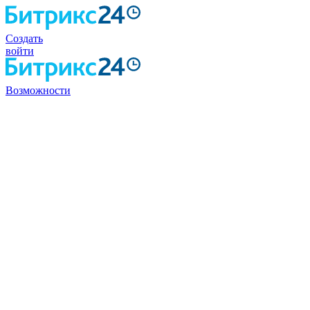
Создать
войти
Возможности