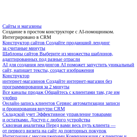
Сайты и магазины
Создание в простом конструкторе с AI-помощником.
Интегрировано в CRM
Конструктор сайтов
Создайте продающий лендинг
за считаные минуты
Шаблоны сайтов
Выберите из множества шаблонов,
адаптированных под разные отрасли
AI для создания лендингов
AI поможет запустить уникальный
сайт, напишет тексты, создаст изображения
Конструктор
интернет-магазинов
Создайте интернет-магазин без
программирования за 2 минуты
Все каналы продаж
Общайтесь с клиентами там, где им
удобно
Онлайн-запись клиентов
Сервис автоматизации записи
и бронирования внутри CRM
Складской учет
Эффективное управление товарами
и остатками. Доступ с любого устройства
Сквозная аналитика
Перед вами весь путь клиента —
от первого визита на сайт до повторных покупок
Интеграция с мессенджерами
Коммуникация с клиентом и