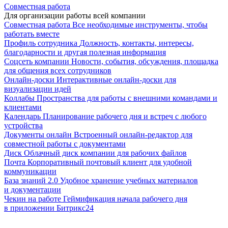
Совместная работа
Для организации работы всей компании
Совместная работа
Все необходимые инструменты, чтобы
работать вместе
Профиль сотрудника
Должность, контакты, интересы,
благодарности и другая полезная информация
Соцсеть компании
Новости, события, обсуждения, площадка
для общения всех сотрудников
Онлайн-доски
Интерактивные онлайн-доски для
визуализации идей
Коллабы
Пространства для работы с внешними командами и
клиентами
Календарь
Планирование рабочего дня и встреч с любого
устройства
Документы онлайн
Встроенный онлайн-редактор для
совместной работы с документами
Диск
Облачный диск компании для рабочих файлов
Почта
Корпоративный почтовый клиент для удобной
коммуникации
База знаний 2.0
Удобное хранение учебных материалов
и документации
Чекин на работе
Геймификация начала рабочего дня
в приложении Битрикс24