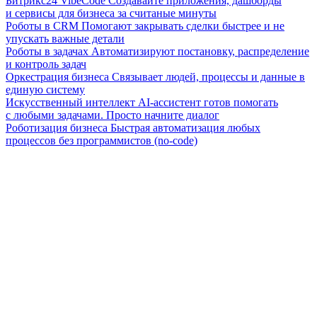
Битрикс24 VibeCode
Создавайте приложения, дашборды
и сервисы для бизнеса за считаные минуты
Роботы в CRM
Помогают закрывать сделки быстрее и не
упускать важные детали
Роботы в задачах
Автоматизируют постановку, распределение
и контроль задач
Оркестрация бизнеса
Связывает людей, процессы и данные в
единую систему
Искусственный интеллект
AI-ассистент готов помогать
с любыми задачами. Просто начните диалог
Роботизация бизнеса
Быстрая автоматизация любых
процессов без программистов (no-code)