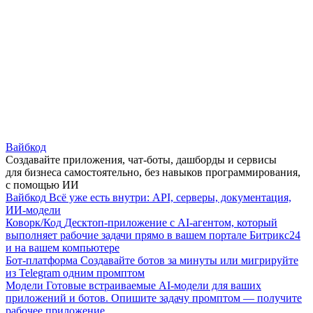
Вайбкод
Создавайте приложения, чат-боты, дашборды и сервисы
для бизнеса самостоятельно, без навыков программирования,
с помощью ИИ
Вайбкод
Всё уже есть внутри: API, серверы, документация,
ИИ-модели
Коворк/Код
Десктоп-приложение с AI-агентом, который
выполняет рабочие задачи прямо в вашем портале Битрикс24
и на вашем компьютере
Бот-платформа
Создавайте ботов за минуты или мигрируйте
из Telegram одним промптом
Модели
Готовые встраиваемые AI-модели для ваших
приложений и ботов. Опишите задачу промптом — получите
рабочее приложение