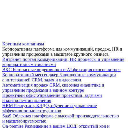
Крупным компаниям
Корпоративная платформа для коммуникаций, продаж, HR и
управления процессами в масштабе крупного бизнеса
Интранет-портал
Коммуникации, HR-процессы и управление
корпоративными знаниями
ВКС
Безопасные видеозвонки и AI-фиксация итогов встреч
Корпоративный мессенджер
Защищенные коммуникации
с интеграцией CRM, задач и видеосвязи
Автоматизация продаж
CRM, сквозная аналитика и
управление продажами в едином контуре
Проектный офис
Управление проектами, задачами
и контролем исполнения
HRM
Рекрутинг, КЭДО, обучение и управление
эффективностью сотрудников
SaaS
Облачная платформа с высокой производительностью
и масштабируемостью
On-premise
Размещение в вашем ЦОД, открытый код и