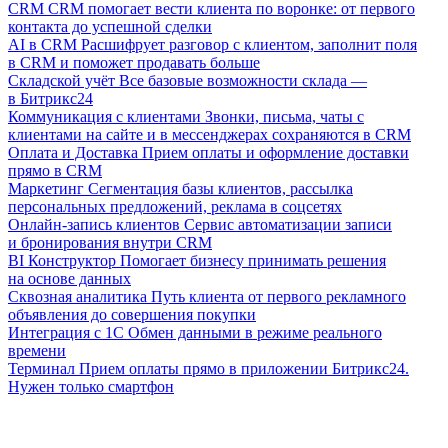
CRM
CRM помогает вести клиента по воронке: от первого
контакта до успешной сделки
AI в CRM
Расшифрует разговор с клиентом, заполнит поля
в CRM и поможет продавать больше
Складской учёт
Все базовые возможности склада —
в Битрикс24
Коммуникация с клиентами
Звонки, письма, чаты с
клиентами на сайте и в мессенджерах сохраняются в CRM
Оплата и Доставка
Прием оплаты и оформление доставки
прямо в CRM
Маркетинг
Сегментация базы клиентов, рассылка
персональных предложений, реклама в соцсетях
Онлайн-запись клиентов
Сервис автоматизации записи
и бронирования внутри CRM
BI Конструктор
Помогает бизнесу принимать решения
на основе данных
Сквозная аналитика
Путь клиента от первого рекламного
объявления до совершения покупки
Интеграция с 1С
Обмен данными в режиме реального
времени
Терминал
Прием оплаты прямо в приложении Битрикс24.
Нужен только смартфон