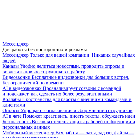
Мессенджер
Для работы без посторонних и рекламы
Мессенджер
Только для вашей компании. Никаких случайных
людей
Каналы
Удобно делиться новостями, проводить опросы и
вовлекать новых сотрудников в работу
Видеозвонки
Бесплатные видеозвонки для больших встреч.
Без ограничений по времени
AI в видеозвонках
Проанализирует созвоны с командой
и подскажет, как сделать их более результативными
Коллабы
Пространства для работы с внешними командами и
клиентами
Опросы
Упрощают согласования и сбор мнений сотрудников
AI в чате
Поможет креативить, писать тексты, обсуждать идеи
Безопасность
Высокая степень защиты рабочей информации и
персональных данных
Мобильный мессенджер
Вся работа — чаты, задачи, файлы —