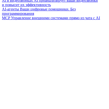
AI в видеозвонках
AI проанализирует ваши видеозвонки
и повысит их эффективность
AI-агенты
Ваши цифровые помощники. Без
программирования
MCP
Управление внешними системами прямо из чата с AI