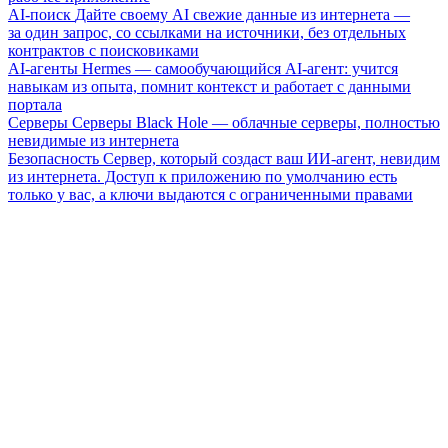
AI-поиск
Дайте своему AI свежие данные из интернета —
за один запрос, со ссылками на источники, без отдельных
контрактов с поисковиками
AI-агенты
Hermes — самообучающийся AI-агент: учится
навыкам из опыта, помнит контекст и работает с данными
портала
Серверы
Серверы Black Hole — облачные серверы, полностью
невидимые из интернета
Безопасность
Сервер, который создаст ваш ИИ-агент, невидим
из интернета. Доступ к приложению по умолчанию есть
только у вас, а ключи выдаются с ограниченными правами