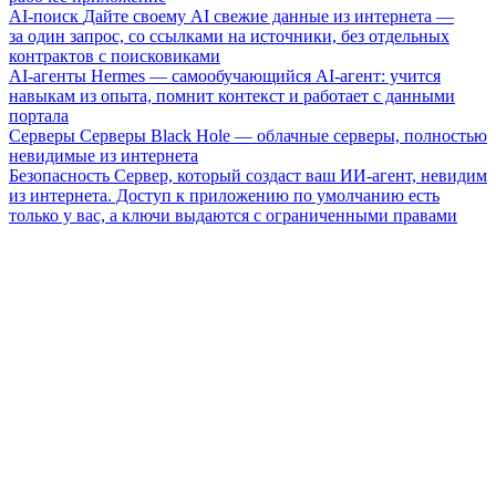
AI-поиск
Дайте своему AI свежие данные из интернета —
за один запрос, со ссылками на источники, без отдельных
контрактов с поисковиками
AI-агенты
Hermes — самообучающийся AI-агент: учится
навыкам из опыта, помнит контекст и работает с данными
портала
Серверы
Серверы Black Hole — облачные серверы, полностью
невидимые из интернета
Безопасность
Сервер, который создаст ваш ИИ-агент, невидим
из интернета. Доступ к приложению по умолчанию есть
только у вас, а ключи выдаются с ограниченными правами