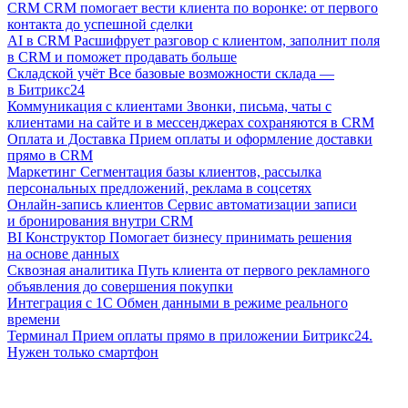
CRM
CRM помогает вести клиента по воронке: от первого
контакта до успешной сделки
AI в CRM
Расшифрует разговор с клиентом, заполнит поля
в CRM и поможет продавать больше
Складской учёт
Все базовые возможности склада —
в Битрикс24
Коммуникация с клиентами
Звонки, письма, чаты с
клиентами на сайте и в мессенджерах сохраняются в CRM
Оплата и Доставка
Прием оплаты и оформление доставки
прямо в CRM
Маркетинг
Сегментация базы клиентов, рассылка
персональных предложений, реклама в соцсетях
Онлайн-запись клиентов
Сервис автоматизации записи
и бронирования внутри CRM
BI Конструктор
Помогает бизнесу принимать решения
на основе данных
Сквозная аналитика
Путь клиента от первого рекламного
объявления до совершения покупки
Интеграция с 1С
Обмен данными в режиме реального
времени
Терминал
Прием оплаты прямо в приложении Битрикс24.
Нужен только смартфон