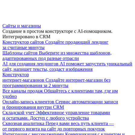
Сайты и магазины
Создание в простом конструкторе с AI-помощником.
Интегрировано в CRM
Конструктор сайтов
Создайте продающий лендинг
за считаные минуты
Шаблоны сайтов
Выберите из множества шаблонов,
адаптированных под разные отрасли
AI для создания лендингов
AI поможет запустить уникальный
сайт, напишет тексты, создаст изображения
Конструктор
интернет-магазинов
Создайте интернет-магазин без
программирования за 2 минуты
Все каналы продаж
Общайтесь с клиентами там, где им
удобно
Онлайн-запись клиентов
Сервис автоматизации записи
и бронирования внутри CRM
Складской учет
Эффективное управление товарами
и остатками. Доступ с любого устройства
Сквозная аналитика
Перед вами весь путь клиента —
от первого визита на сайт до повторных покупок
Интеграция с мессенджерами
Коммуникация с клиентом и