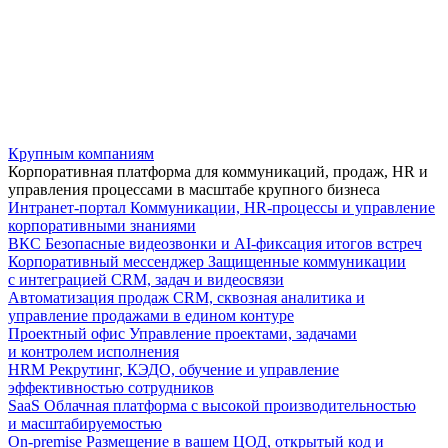
Крупным компаниям
Корпоративная платформа для коммуникаций, продаж, HR и
управления процессами в масштабе крупного бизнеса
Интранет-портал
Коммуникации, HR-процессы и управление
корпоративными знаниями
ВКС
Безопасные видеозвонки и AI-фиксация итогов встреч
Корпоративный мессенджер
Защищенные коммуникации
с интеграцией CRM, задач и видеосвязи
Автоматизация продаж
CRM, сквозная аналитика и
управление продажами в едином контуре
Проектный офис
Управление проектами, задачами
и контролем исполнения
HRM
Рекрутинг, КЭДО, обучение и управление
эффективностью сотрудников
SaaS
Облачная платформа с высокой производительностью
и масштабируемостью
On-premise
Размещение в вашем ЦОД, открытый код и