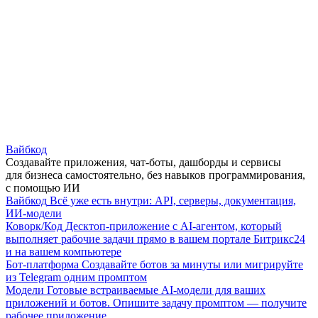
Вайбкод
Создавайте приложения, чат-боты, дашборды и сервисы
для бизнеса самостоятельно, без навыков программирования,
с помощью ИИ
Вайбкод
Всё уже есть внутри: API, серверы, документация,
ИИ-модели
Коворк/Код
Десктоп-приложение с AI-агентом, который
выполняет рабочие задачи прямо в вашем портале Битрикс24
и на вашем компьютере
Бот-платформа
Создавайте ботов за минуты или мигрируйте
из Telegram одним промптом
Модели
Готовые встраиваемые AI-модели для ваших
приложений и ботов. Опишите задачу промптом — получите
рабочее приложение