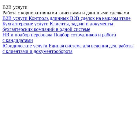
B2B-услуги
Работа с корпоративными клиентами и длинными сделками
B2B-услуги
Контроль длинных B2B-сделок на каждом этапе
Бухгалтерские услуги
Клиенты, задачи и документы
бухгалтерских компаний в одной системе
HR и подбор персонала
Подбор сотрудников и работа
с кандидатами
Юридические услуги
Единая система для ведения дел, работы
с клиентами и документооборота