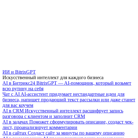
ИИ и BitrixGPT
Искусственный интеллект для каждого бизнеса
AI в Битрикс24
BitrixGPT — AI-помощник, который возьмет
всю рутину на себя
Чат с AI
AI-ассистент придумает нестандартные идеи для
бизнеса, напишет продающий текст рассылки или даже станет
для вас коучем
AI в CRM
Искусственный интеллект расшифрует запись
разговора с клиентом и заполнит CRM
AI в задачах
Поможет сформулировать описание, создаст чек-
лист, проанализирует комментарии
AI в сайтах
Создаст сайт за минуты по вашему описанию