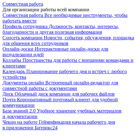
Совместная работа
Для организации работы всей компании
Совместная работа
Все необходимые инструменты, чтобы
работать вместе
Профиль сотрудника
Должность, контакты, интересы,
благодарности и другая полезная информация
Соцсеть компании
Новости, события, обсуждения, площадка
для общения всех сотрудников
Онлайн-доски
Интерактивные онлайн-доски для
визуализации идей
Коллабы
Пространства для работы с внешними командами и
клиентами
Календарь
Планирование рабочего дня и встреч с любого
устройства
Документы онлайн
Встроенный онлайн-редактор для
совместной работы с документами
Диск
Облачный диск компании для рабочих файлов
Почта
Корпоративный почтовый клиент для удобной
коммуникации
База знаний 2.0
Удобное хранение учебных материалов
и документации
Чекин на работе
Геймификация начала рабочего дня
в приложении Битрикс24