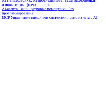
AI в видеозвонках
AI проанализирует ваши видеозвонки
и повысит их эффективность
AI-агенты
Ваши цифровые помощники. Без
программирования
MCP
Управление внешними системами прямо из чата с AI