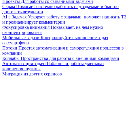
Проекты
Для работы со связанными задачами
Скрам
Помогает системно работать над задачами и быстро
достигать результата
AI в Задачах
Ускоряет работу с задачами, поможет написать ТЗ
и проанализирует комментарии
Фокусировка внимания
Показывает, на чем нужно
сконцентрироваться
Мобильные задачи
Контролируйте выполнение задач
со смартфона
Потоки
Простая автоматизация и саморегуляция процессов в
компании
Коллабы
Пространства для работы с внешними командами
Автоматизация задач
Шаблоны и роботы уменьшат
количество рутины
Миграция из других сервисов