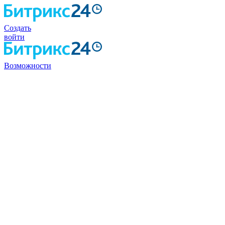
Создать
войти
Возможности