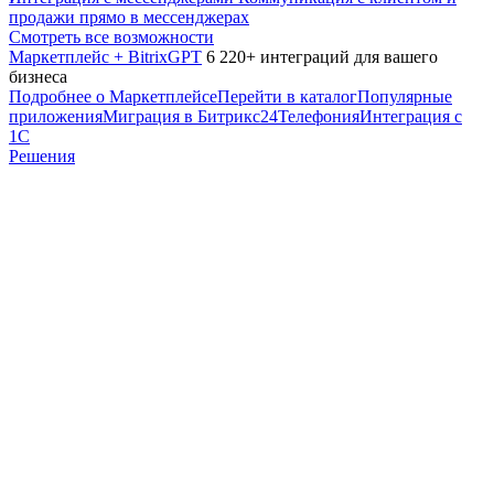
продажи прямо в мессенджерах
Смотреть все возможности
Маркетплейс + BitrixGPT
6 220+ интеграций для вашего
бизнеса
Подробнее о Маркетплейсе
Перейти в каталог
Популярные
приложения
Миграция в Битрикс24
Телефония
Интеграция с
1С
Решения