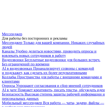
Мессенджер
Для работы без посторонних и рекламы
Мессенджер
Только для вашей компании. Никаких случайных
людей
Каналы
Удобно делиться новостями, проводить опросы и
вовлекать новых сотрудников в работу
Видеозвонки
Бесплатные видеозвонки для больших встреч.
Без ограничений по времени
AI в видеозвонках
Проанализирует созвоны с командой
и подскажет, как сделать их более результативными
Коллабы
Пространства для работы с внешними командами и
клиентами
Опросы
Упрощают согласования и сбор мнений сотрудников
AI в чате
Поможет креативить, писать тексты, обсуждать идеи
Безопасность
Высокая степень защиты рабочей информации и
персональных данных
Мобильный мессенджер
Вся работа — чаты, задачи, файлы —