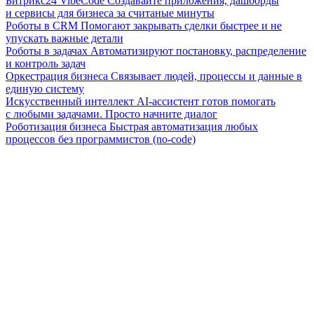
Битрикс24 VibeCode
Создавайте приложения, дашборды
и сервисы для бизнеса за считаные минуты
Роботы в CRM
Помогают закрывать сделки быстрее и не
упускать важные детали
Роботы в задачах
Автоматизируют постановку, распределение
и контроль задач
Оркестрация бизнеса
Связывает людей, процессы и данные в
единую систему
Искусственный интеллект
AI-ассистент готов помогать
с любыми задачами. Просто начните диалог
Роботизация бизнеса
Быстрая автоматизация любых
процессов без программистов (no-code)