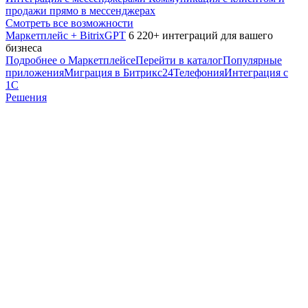
продажи прямо в мессенджерах
Смотреть все возможности
Маркетплейс + BitrixGPT
6 220+ интеграций для вашего
бизнеса
Подробнее о Маркетплейсе
Перейти в каталог
Популярные
приложения
Миграция в Битрикс24
Телефония
Интеграция с
1С
Решения