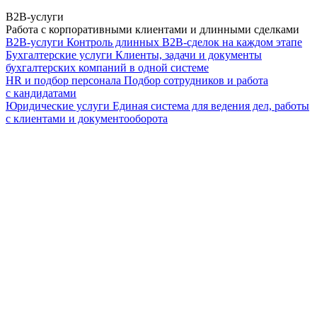
B2B-услуги
Работа с корпоративными клиентами и длинными сделками
B2B-услуги
Контроль длинных B2B-сделок на каждом этапе
Бухгалтерские услуги
Клиенты, задачи и документы
бухгалтерских компаний в одной системе
HR и подбор персонала
Подбор сотрудников и работа
с кандидатами
Юридические услуги
Единая система для ведения дел, работы
с клиентами и документооборота