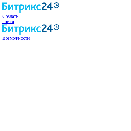
Создать
войти
Возможности