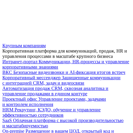
Крупным компаниям
Корпоративная платформа для коммуникаций, продаж, HR и
управления процессами в масштабе крупного бизнеса
Интранет-портал
Коммуникации, HR-процессы и управление
корпоративными знаниями
ВКС
Безопасные видеозвонки и AI-фиксация итогов встреч
Корпоративный мессенджер
Защищенные коммуникации
с интеграцией CRM, задач и видеосвязи
Автоматизация продаж
CRM, сквозная аналитика и
управление продажами в едином контуре
Проектный офис
Управление проектами, задачами
и контролем исполнения
HRM
Рекрутинг, КЭДО, обучение и управление
эффективностью сотрудников
SaaS
Облачная платформа с высокой производительностью
и масштабируемостью
On-premise
Размещение в вашем ЦОД, открытый код и