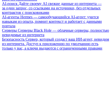
AI-поиск
Дайте своему AI свежие данные из интернета —
за один запрос, со ссылками на источники, без отдельных
контрактов с поисковиками
AI-агенты
Hermes — самообучающийся AI-агент: учится
навыкам из опыта, помнит контекст и работает с данными
портала
Серверы
Серверы Black Hole — облачные серверы, полностью
невидимые из интернета
Безопасность
Сервер, который создаст ваш ИИ-агент, невидим
из интернета. Доступ к приложению по умолчанию есть
только у вас, а ключи выдаются с ограниченными правами