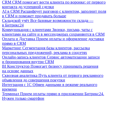
CRM
CRM помогает вести клиента по воронке: от первого
контакта до успешной сделки
AI в CRM
Расшифрует разговор с клиентом, заполнит поля
в CRM и поможет продавать больше
Складской учёт
Все базовые возможности склада —
в Битрикс24
Коммуникация с клиентами
Звонки, письма, чаты с
клиентами на сайте и в мессенджерах сохраняются в CRM
Оплата и Доставка
Прием оплаты и оформление доставки
прямо в CRM
Маркетинг
Сегментация базы клиентов, рассылка
персональных предложений, реклама в соцсетях
Онлайн-запись клиентов
Сервис автоматизации записи
и бронирования внутри CRM
BI Конструктор
Помогает бизнесу принимать решения
на основе данных
Сквозная аналитика
Путь клиента от первого рекламного
объявления до совершения покупки
Интеграция с 1С
Обмен данными в режиме реального
времени
Терминал
Прием оплаты прямо в приложении Битрикс24.
Нужен только смартфон