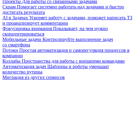
Проекты
Для работы со связанными задачами
Скрам
Помогает системно работать над задачами и быстро
достигать результата
AI в Задачах
Ускоряет работу с задачами, поможет написать ТЗ
и проанализирует комментарии
Фокусировка внимания
Показывает, на чем нужно
сконцентрироваться
Мобильные задачи
Контролируйте выполнение задач
со смартфона
Потоки
Простая автоматизация и саморегуляция процессов в
компании
Коллабы
Пространства для работы с внешними командами
Автоматизация задач
Шаблоны и роботы уменьшат
количество рутины
Миграция из других сервисов