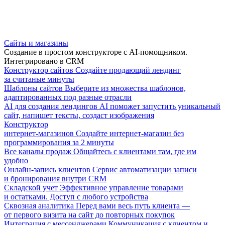
Сайты и магазины
Создание в простом конструкторе с AI-помощником.
Интегрировано в CRM
Конструктор сайтов
Создайте продающий лендинг
за считаные минуты
Шаблоны сайтов
Выберите из множества шаблонов,
адаптированных под разные отрасли
AI для создания лендингов
AI поможет запустить уникальный
сайт, напишет тексты, создаст изображения
Конструктор
интернет-магазинов
Создайте интернет-магазин без
программирования за 2 минуты
Все каналы продаж
Общайтесь с клиентами там, где им
удобно
Онлайн-запись клиентов
Сервис автоматизации записи
и бронирования внутри CRM
Складской учет
Эффективное управление товарами
и остатками. Доступ с любого устройства
Сквозная аналитика
Перед вами весь путь клиента —
от первого визита на сайт до повторных покупок
Интеграция с мессенджерами
Коммуникация с клиентом и