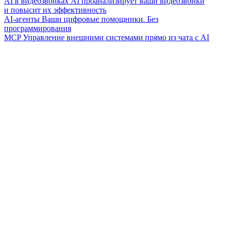
AI в видеозвонках
AI проанализирует ваши видеозвонки
и повысит их эффективность
AI-агенты
Ваши цифровые помощники. Без
программирования
MCP
Управление внешними системами прямо из чата с AI