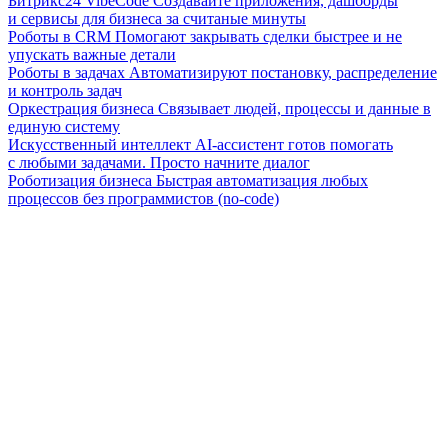
Битрикс24 VibeCode
Создавайте приложения, дашборды
и сервисы для бизнеса за считаные минуты
Роботы в CRM
Помогают закрывать сделки быстрее и не
упускать важные детали
Роботы в задачах
Автоматизируют постановку, распределение
и контроль задач
Оркестрация бизнеса
Связывает людей, процессы и данные в
единую систему
Искусственный интеллект
AI-ассистент готов помогать
с любыми задачами. Просто начните диалог
Роботизация бизнеса
Быстрая автоматизация любых
процессов без программистов (no-code)