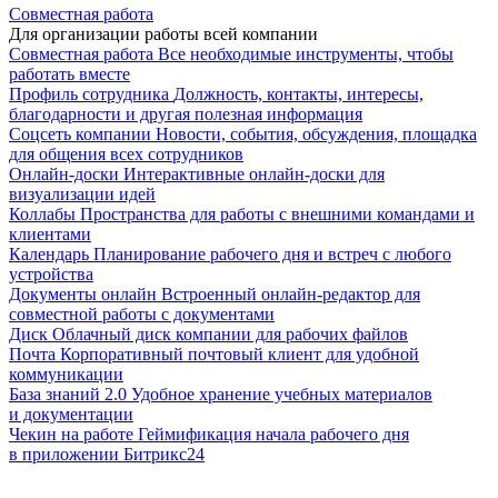
Совместная работа
Для организации работы всей компании
Совместная работа
Все необходимые инструменты, чтобы
работать вместе
Профиль сотрудника
Должность, контакты, интересы,
благодарности и другая полезная информация
Соцсеть компании
Новости, события, обсуждения, площадка
для общения всех сотрудников
Онлайн-доски
Интерактивные онлайн-доски для
визуализации идей
Коллабы
Пространства для работы с внешними командами и
клиентами
Календарь
Планирование рабочего дня и встреч с любого
устройства
Документы онлайн
Встроенный онлайн-редактор для
совместной работы с документами
Диск
Облачный диск компании для рабочих файлов
Почта
Корпоративный почтовый клиент для удобной
коммуникации
База знаний 2.0
Удобное хранение учебных материалов
и документации
Чекин на работе
Геймификация начала рабочего дня
в приложении Битрикс24