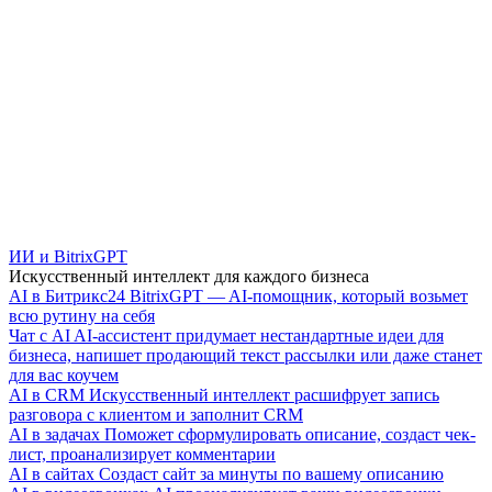
ИИ и BitrixGPT
Искусственный интеллект для каждого бизнеса
AI в Битрикс24
BitrixGPT — AI-помощник, который возьмет
всю рутину на себя
Чат с AI
AI-ассистент придумает нестандартные идеи для
бизнеса, напишет продающий текст рассылки или даже станет
для вас коучем
AI в CRM
Искусственный интеллект расшифрует запись
разговора с клиентом и заполнит CRM
AI в задачах
Поможет сформулировать описание, создаст чек-
лист, проанализирует комментарии
AI в сайтах
Создаст сайт за минуты по вашему описанию