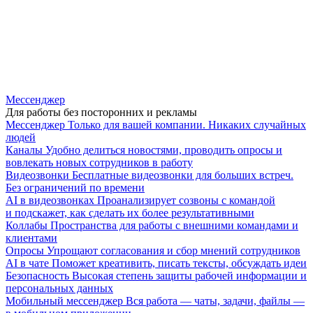
Мессенджер
Для работы без посторонних и рекламы
Мессенджер
Только для вашей компании. Никаких случайных
людей
Каналы
Удобно делиться новостями, проводить опросы и
вовлекать новых сотрудников в работу
Видеозвонки
Бесплатные видеозвонки для больших встреч.
Без ограничений по времени
AI в видеозвонках
Проанализирует созвоны с командой
и подскажет, как сделать их более результативными
Коллабы
Пространства для работы с внешними командами и
клиентами
Опросы
Упрощают согласования и сбор мнений сотрудников
AI в чате
Поможет креативить, писать тексты, обсуждать идеи
Безопасность
Высокая степень защиты рабочей информации и
персональных данных
Мобильный мессенджер
Вся работа — чаты, задачи, файлы —