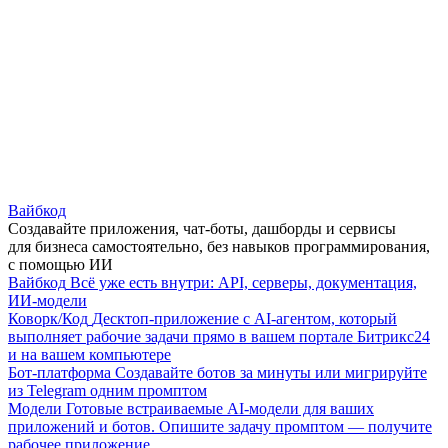
Вайбкод
Создавайте приложения, чат-боты, дашборды и сервисы
для бизнеса самостоятельно, без навыков программирования,
с помощью ИИ
Вайбкод
Всё уже есть внутри: API, серверы, документация,
ИИ-модели
Коворк/Код
Десктоп-приложение с AI-агентом, который
выполняет рабочие задачи прямо в вашем портале Битрикс24
и на вашем компьютере
Бот-платформа
Создавайте ботов за минуты или мигрируйте
из Telegram одним промптом
Модели
Готовые встраиваемые AI-модели для ваших
приложений и ботов. Опишите задачу промптом — получите
рабочее приложение