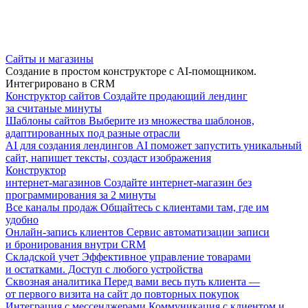
Сайты и магазины
Создание в простом конструкторе с AI-помощником.
Интегрировано в CRM
Конструктор сайтов
Создайте продающий лендинг
за считаные минуты
Шаблоны сайтов
Выберите из множества шаблонов,
адаптированных под разные отрасли
AI для создания лендингов
AI поможет запустить уникальный
сайт, напишет тексты, создаст изображения
Конструктор
интернет-магазинов
Создайте интернет-магазин без
программирования за 2 минуты
Все каналы продаж
Общайтесь с клиентами там, где им
удобно
Онлайн-запись клиентов
Сервис автоматизации записи
и бронирования внутри CRM
Складской учет
Эффективное управление товарами
и остатками. Доступ с любого устройства
Сквозная аналитика
Перед вами весь путь клиента —
от первого визита на сайт до повторных покупок
Интеграция с мессенджерами
Коммуникация с клиентом и