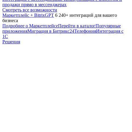
продажи прямо в мессенджерах
Смотреть все возможности
Маркетплейс + BitrixGPT
6 240+ интеграций для вашего
бизнеса
Подробнее о Маркетплейсе
Перейти в каталог
Популярные
приложения
Миграция в Битрикс24
Телефония
Интеграция с
1С
Решения