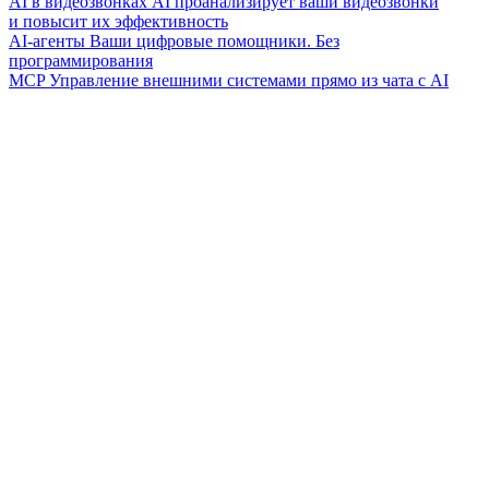
AI в видеозвонках
AI проанализирует ваши видеозвонки
и повысит их эффективность
AI-агенты
Ваши цифровые помощники. Без
программирования
MCP
Управление внешними системами прямо из чата с AI