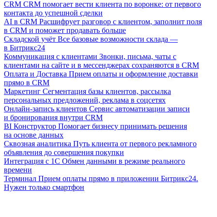
CRM
CRM помогает вести клиента по воронке: от первого
контакта до успешной сделки
AI в CRM
Расшифрует разговор с клиентом, заполнит поля
в CRM и поможет продавать больше
Складской учёт
Все базовые возможности склада —
в Битрикс24
Коммуникация с клиентами
Звонки, письма, чаты с
клиентами на сайте и в мессенджерах сохраняются в CRM
Оплата и Доставка
Прием оплаты и оформление доставки
прямо в CRM
Маркетинг
Сегментация базы клиентов, рассылка
персональных предложений, реклама в соцсетях
Онлайн-запись клиентов
Сервис автоматизации записи
и бронирования внутри CRM
BI Конструктор
Помогает бизнесу принимать решения
на основе данных
Сквозная аналитика
Путь клиента от первого рекламного
объявления до совершения покупки
Интеграция с 1С
Обмен данными в режиме реального
времени
Терминал
Прием оплаты прямо в приложении Битрикс24.
Нужен только смартфон