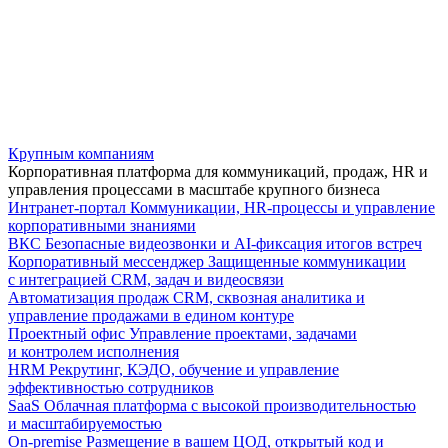
Крупным компаниям
Корпоративная платформа для коммуникаций, продаж, HR и
управления процессами в масштабе крупного бизнеса
Интранет-портал
Коммуникации, HR-процессы и управление
корпоративными знаниями
ВКС
Безопасные видеозвонки и AI-фиксация итогов встреч
Корпоративный мессенджер
Защищенные коммуникации
с интеграцией CRM, задач и видеосвязи
Автоматизация продаж
CRM, сквозная аналитика и
управление продажами в едином контуре
Проектный офис
Управление проектами, задачами
и контролем исполнения
HRM
Рекрутинг, КЭДО, обучение и управление
эффективностью сотрудников
SaaS
Облачная платформа с высокой производительностью
и масштабируемостью
On-premise
Размещение в вашем ЦОД, открытый код и