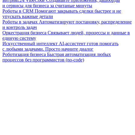
Битрикс24 VibeCode
Создавайте приложения, дашборды
и сервисы для бизнеса за считаные минуты
Роботы в CRM
Помогают закрывать сделки быстрее и не
упускать важные детали
Роботы в задачах
Автоматизируют постановку, распределение
и контроль задач
Оркестрация бизнеса
Связывает людей, процессы и данные в
единую систему
Искусственный интеллект
AI-ассистент готов помогать
с любыми задачами. Просто начните диалог
Роботизация бизнеса
Быстрая автоматизация любых
процессов без программистов (no-code)