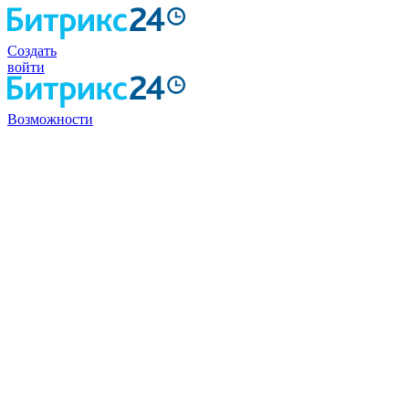
Создать
войти
Возможности