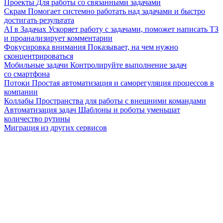
Проекты
Для работы со связанными задачами
Скрам
Помогает системно работать над задачами и быстро
достигать результата
AI в Задачах
Ускоряет работу с задачами, поможет написать ТЗ
и проанализирует комментарии
Фокусировка внимания
Показывает, на чем нужно
сконцентрироваться
Мобильные задачи
Контролируйте выполнение задач
со смартфона
Потоки
Простая автоматизация и саморегуляция процессов в
компании
Коллабы
Пространства для работы с внешними командами
Автоматизация задач
Шаблоны и роботы уменьшат
количество рутины
Миграция из других сервисов