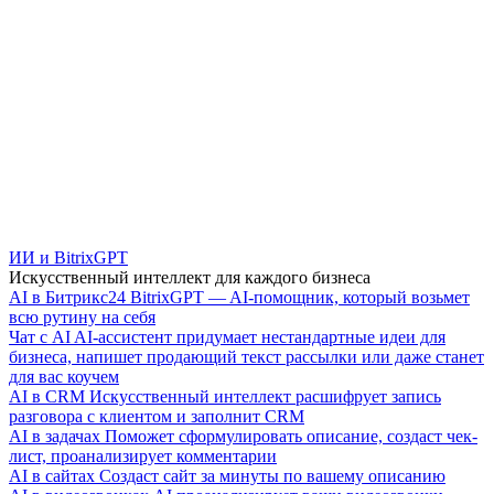
ИИ и BitrixGPT
Искусственный интеллект для каждого бизнеса
AI в Битрикс24
BitrixGPT — AI-помощник, который возьмет
всю рутину на себя
Чат с AI
AI-ассистент придумает нестандартные идеи для
бизнеса, напишет продающий текст рассылки или даже станет
для вас коучем
AI в CRM
Искусственный интеллект расшифрует запись
разговора с клиентом и заполнит CRM
AI в задачах
Поможет сформулировать описание, создаст чек-
лист, проанализирует комментарии
AI в сайтах
Создаст сайт за минуты по вашему описанию