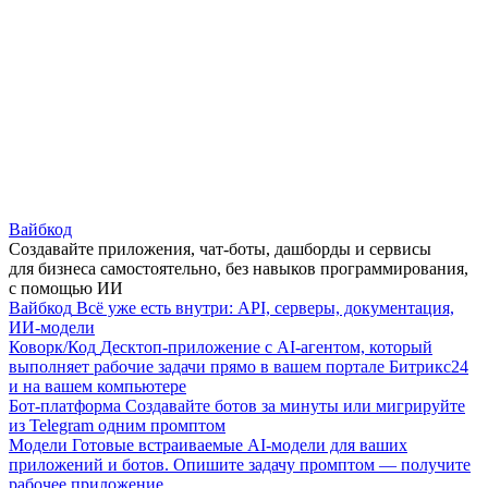
Вайбкод
Создавайте приложения, чат-боты, дашборды и сервисы
для бизнеса самостоятельно, без навыков программирования,
с помощью ИИ
Вайбкод
Всё уже есть внутри: API, серверы, документация,
ИИ-модели
Коворк/Код
Десктоп-приложение с AI-агентом, который
выполняет рабочие задачи прямо в вашем портале Битрикс24
и на вашем компьютере
Бот-платформа
Создавайте ботов за минуты или мигрируйте
из Telegram одним промптом
Модели
Готовые встраиваемые AI-модели для ваших
приложений и ботов. Опишите задачу промптом — получите
рабочее приложение