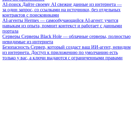
AI-поиск
Дайте своему AI свежие данные из интернета —
за один запрос, со ссылками на источники, без отдельных
контрактов с поисковиками
AI-агенты
Hermes — самообучающийся AI-агент: учится
навыкам из опыта, помнит контекст и работает с данными
портала
Серверы
Серверы Black Hole — облачные серверы, полностью
невидимые из интернета
Безопасность
Сервер, который создаст ваш ИИ-агент, невидим
из интернета. Доступ к приложению по умолчанию есть
только у вас, а ключи выдаются с ограниченными правами