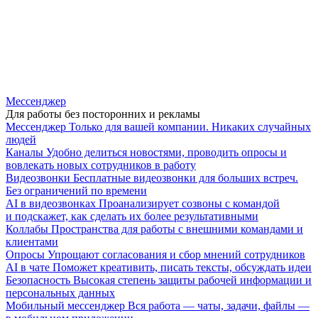
Мессенджер
Для работы без посторонних и рекламы
Мессенджер
Только для вашей компании. Никаких случайных
людей
Каналы
Удобно делиться новостями, проводить опросы и
вовлекать новых сотрудников в работу
Видеозвонки
Бесплатные видеозвонки для больших встреч.
Без ограничений по времени
AI в видеозвонках
Проанализирует созвоны с командой
и подскажет, как сделать их более результативными
Коллабы
Пространства для работы с внешними командами и
клиентами
Опросы
Упрощают согласования и сбор мнений сотрудников
AI в чате
Поможет креативить, писать тексты, обсуждать идеи
Безопасность
Высокая степень защиты рабочей информации и
персональных данных
Мобильный мессенджер
Вся работа — чаты, задачи, файлы —