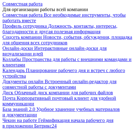
Совместная работа
Для организации работы всей компании
Совместная работа
Все необходимые инструменты, чтобы
работать вместе
Профиль сотрудника
Должность, контакты, интересы,
благодарности и другая полезная информация
Соцсеть компании
Новости, события, обсуждения, площадка
для общения всех сотрудников
Онлайн-доски
Интерактивные онлайн-доски для
визуализации идей
Коллабы
Пространства для работы с внешними командами и
клиентами
Календарь
Планирование рабочего дня и встреч с любого
устройства
Документы онлайн
Встроенный онлайн-редактор для
совместной работы с документами
Диск
Облачный диск компании для рабочих файлов
Почта
Корпоративный почтовый клиент для удобной
коммуникации
База знаний 2.0
Удобное хранение учебных материалов
и документации
Чекин на работе
Геймификация начала рабочего дня
в приложении Битрикс24