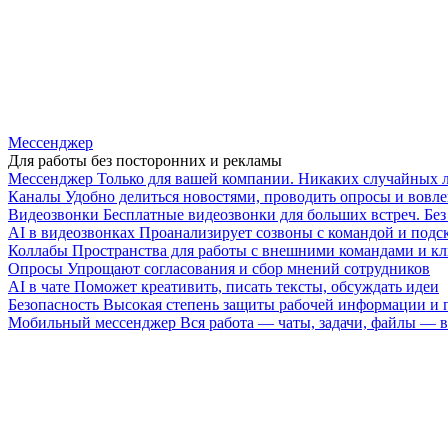
Мессенджер
Для работы без посторонних и рекламы
Мессенджер
Только для вашей компании. Никаких случайных 
Каналы
Удобно делиться новостями, проводить опросы и вовле
Видеозвонки
Бесплатные видеозвонки для больших встреч. Бе
AI в видеозвонках
Проанализирует созвоны с командой и подск
Коллабы
Пространства для работы с внешними командами и к
Опросы
Упрощают согласования и сбор мнений сотрудников
AI в чате
Поможет креативить, писать тексты, обсуждать идеи
Безопасность
Высокая степень защиты рабочей информации и
Мобильный мессенджер
Вся работа — чаты, задачи, файлы —