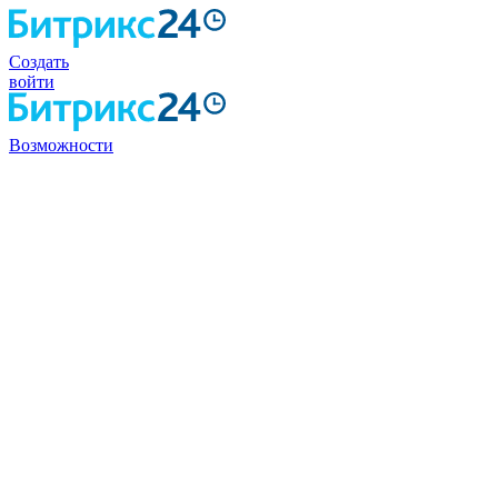
Создать
войти
Возможности