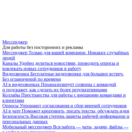
Мессенджер
Для работы без посторонних и рекламы
Мессенджер
Только для вашей компании. Никаких случайных
людей
Каналы
Удобно делиться новостями, проводить опросы и
вовлекать новых сотрудников в работу
Видеозвонки
Бесплатные видеозвонки для больших встреч.
Без ограничений по времени
AI в видеозвонках
Проанализирует созвоны с командой
и подскажет, как сделать их более результативными
Коллабы
Пространства для работы с внешними командами и
клиентами
Опросы
Упрощают согласования и сбор мнений сотрудников
AI в чате
Поможет креативить, писать тексты, обсуждать идеи
Безопасность
Высокая степень защиты рабочей информации и
персональных данных
Мобильный мессенджер
Вся работа — чаты, задачи, файлы —