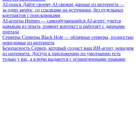
AI-поиск
Дайте своему AI свежие данные из интернета —
за один запрос, со ссылками на источники, без отдельных
контрактов с поисковиками
AI-агенты
Hermes — самообучающийся AI-агент: учится
навыкам из опыта, помнит контекст и работает с данными
портала
Серверы
Серверы Black Hole — облачные серверы, полностью
невидимые из интернета
Безопасность
Сервер, который создаст ваш ИИ-агент, невидим
из интернета. Доступ к приложению по умолчанию есть
только у вас, а ключи выдаются с ограниченными правами