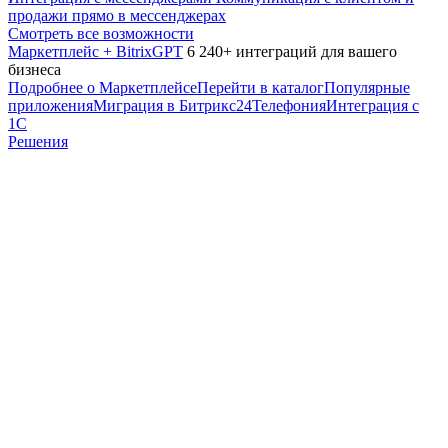
продажи прямо в мессенджерах
Смотреть все возможности
Маркетплейс + BitrixGPT
6 240+ интеграций для вашего
бизнеса
Подробнее о Маркетплейсе
Перейти в каталог
Популярные
приложения
Миграция в Битрикс24
Телефония
Интеграция с
1С
Решения