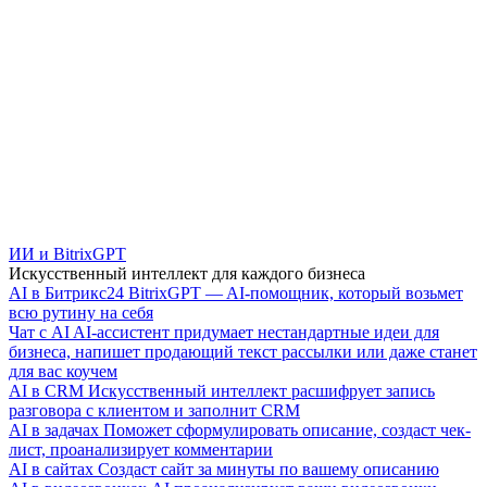
ИИ и BitrixGPT
Искусственный интеллект для каждого бизнеса
AI в Битрикс24
BitrixGPT — AI-помощник, который возьмет
всю рутину на себя
Чат с AI
AI-ассистент придумает нестандартные идеи для
бизнеса, напишет продающий текст рассылки или даже станет
для вас коучем
AI в CRM
Искусственный интеллект расшифрует запись
разговора с клиентом и заполнит CRM
AI в задачах
Поможет сформулировать описание, создаст чек-
лист, проанализирует комментарии
AI в сайтах
Создаст сайт за минуты по вашему описанию