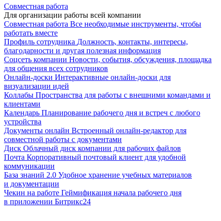
Совместная работа
Для организации работы всей компании
Совместная работа
Все необходимые инструменты, чтобы
работать вместе
Профиль сотрудника
Должность, контакты, интересы,
благодарности и другая полезная информация
Соцсеть компании
Новости, события, обсуждения, площадка
для общения всех сотрудников
Онлайн-доски
Интерактивные онлайн-доски для
визуализации идей
Коллабы
Пространства для работы с внешними командами и
клиентами
Календарь
Планирование рабочего дня и встреч с любого
устройства
Документы онлайн
Встроенный онлайн-редактор для
совместной работы с документами
Диск
Облачный диск компании для рабочих файлов
Почта
Корпоративный почтовый клиент для удобной
коммуникации
База знаний 2.0
Удобное хранение учебных материалов
и документации
Чекин на работе
Геймификация начала рабочего дня
в приложении Битрикс24