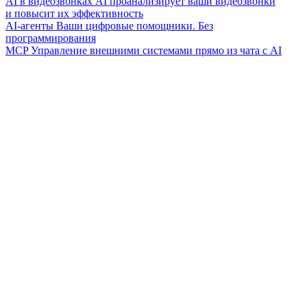
AI в видеозвонках
AI проанализирует ваши видеозвонки
и повысит их эффективность
AI-агенты
Ваши цифровые помощники. Без
программирования
MCP
Управление внешними системами прямо из чата с AI