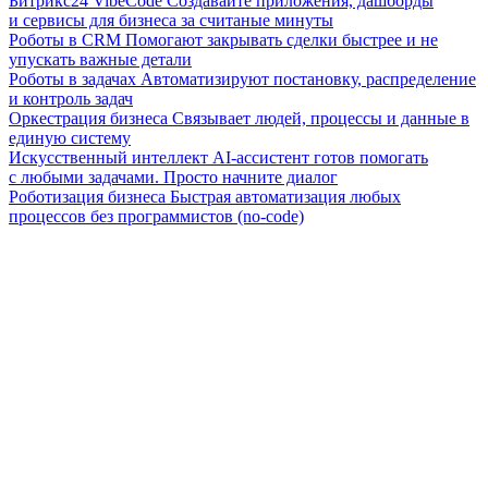
Битрикс24 VibeCode
Создавайте приложения, дашборды
и сервисы для бизнеса за считаные минуты
Роботы в CRM
Помогают закрывать сделки быстрее и не
упускать важные детали
Роботы в задачах
Автоматизируют постановку, распределение
и контроль задач
Оркестрация бизнеса
Связывает людей, процессы и данные в
единую систему
Искусственный интеллект
AI-ассистент готов помогать
с любыми задачами. Просто начните диалог
Роботизация бизнеса
Быстрая автоматизация любых
процессов без программистов (no-code)