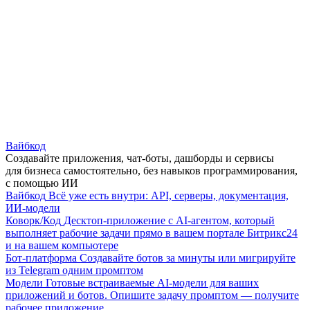
Вайбкод
Создавайте приложения, чат-боты, дашборды и сервисы
для бизнеса самостоятельно, без навыков программирования,
с помощью ИИ
Вайбкод
Всё уже есть внутри: API, серверы, документация,
ИИ-модели
Коворк/Код
Десктоп-приложение с AI-агентом, который
выполняет рабочие задачи прямо в вашем портале Битрикс24
и на вашем компьютере
Бот-платформа
Создавайте ботов за минуты или мигрируйте
из Telegram одним промптом
Модели
Готовые встраиваемые AI-модели для ваших
приложений и ботов. Опишите задачу промптом — получите
рабочее приложение