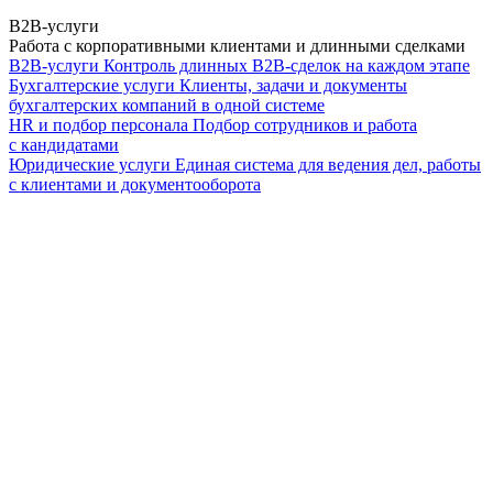
B2B-услуги
Работа с корпоративными клиентами и длинными сделками
B2B-услуги
Контроль длинных B2B-сделок на каждом этапе
Бухгалтерские услуги
Клиенты, задачи и документы
бухгалтерских компаний в одной системе
HR и подбор персонала
Подбор сотрудников и работа
с кандидатами
Юридические услуги
Единая система для ведения дел, работы
с клиентами и документооборота