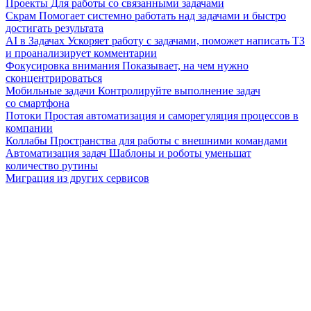
Проекты
Для работы со связанными задачами
Скрам
Помогает системно работать над задачами и быстро
достигать результата
AI в Задачах
Ускоряет работу с задачами, поможет написать ТЗ
и проанализирует комментарии
Фокусировка внимания
Показывает, на чем нужно
сконцентрироваться
Мобильные задачи
Контролируйте выполнение задач
со смартфона
Потоки
Простая автоматизация и саморегуляция процессов в
компании
Коллабы
Пространства для работы с внешними командами
Автоматизация задач
Шаблоны и роботы уменьшат
количество рутины
Миграция из других сервисов