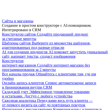
Сайты и магазины
Создание в простом конструкторе с AI-помощником.
Интегрировано в CRM
Конструктор сайтов
Создайте продающий лендинг
за считаные минуты
Шаблоны сайтов
Выберите из множества шаблонов,
адаптированных под разные отрасли
AI для создания лендингов
AI поможет запустить уникальный
сайт, напишет тексты, создаст изображения
Конструктор
интернет-магазинов
Создайте интернет-магазин без
программирования за 2 минуты
Все каналы продаж
Общайтесь с клиентами там, где им
удобно
Онлайн-запись клиентов
Сервис автоматизации записи
и бронирования внутри CRM
Складской учет
Эффективное управление товарами
и остатками. Доступ с любого устройства
Сквозная аналитика
Перед вами весь путь клиента —
от первого визита на сайт до повторных покупок
Интеграция с мессенджерами
Коммуникация с клиентом и