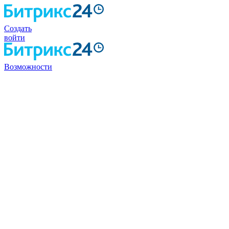
Создать
войти
Возможности