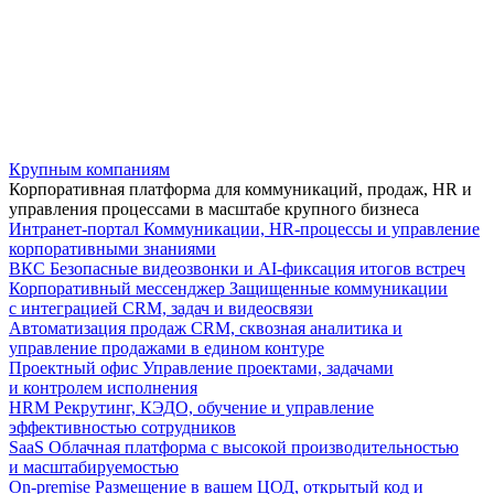
Крупным компаниям
Корпоративная платформа для коммуникаций, продаж, HR и
управления процессами в масштабе крупного бизнеса
Интранет-портал
Коммуникации, HR-процессы и управление
корпоративными знаниями
ВКС
Безопасные видеозвонки и AI-фиксация итогов встреч
Корпоративный мессенджер
Защищенные коммуникации
с интеграцией CRM, задач и видеосвязи
Автоматизация продаж
CRM, сквозная аналитика и
управление продажами в едином контуре
Проектный офис
Управление проектами, задачами
и контролем исполнения
HRM
Рекрутинг, КЭДО, обучение и управление
эффективностью сотрудников
SaaS
Облачная платформа с высокой производительностью
и масштабируемостью
On-premise
Размещение в вашем ЦОД, открытый код и