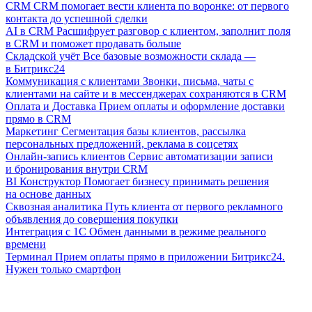
CRM
CRM помогает вести клиента по воронке: от первого
контакта до успешной сделки
AI в CRM
Расшифрует разговор с клиентом, заполнит поля
в CRM и поможет продавать больше
Складской учёт
Все базовые возможности склада —
в Битрикс24
Коммуникация с клиентами
Звонки, письма, чаты с
клиентами на сайте и в мессенджерах сохраняются в CRM
Оплата и Доставка
Прием оплаты и оформление доставки
прямо в CRM
Маркетинг
Сегментация базы клиентов, рассылка
персональных предложений, реклама в соцсетях
Онлайн-запись клиентов
Сервис автоматизации записи
и бронирования внутри CRM
BI Конструктор
Помогает бизнесу принимать решения
на основе данных
Сквозная аналитика
Путь клиента от первого рекламного
объявления до совершения покупки
Интеграция с 1С
Обмен данными в режиме реального
времени
Терминал
Прием оплаты прямо в приложении Битрикс24.
Нужен только смартфон