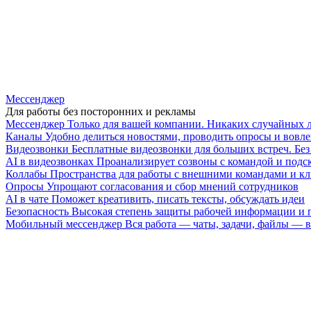
Мессенджер
Для работы без посторонних и рекламы
Мессенджер
Только для вашей компании. Никаких случайных 
Каналы
Удобно делиться новостями, проводить опросы и вовле
Видеозвонки
Бесплатные видеозвонки для больших встреч. Бе
AI в видеозвонках
Проанализирует созвоны с командой и подск
Коллабы
Пространства для работы с внешними командами и к
Опросы
Упрощают согласования и сбор мнений сотрудников
AI в чате
Поможет креативить, писать тексты, обсуждать идеи
Безопасность
Высокая степень защиты рабочей информации и
Мобильный мессенджер
Вся работа — чаты, задачи, файлы —