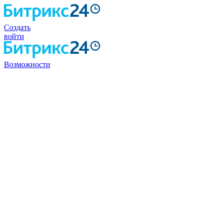
Создать
войти
Возможности