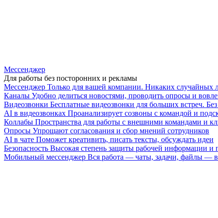
Мессенджер
Для работы без посторонних и рекламы
Мессенджер
Только для вашей компании. Никаких случайных 
Каналы
Удобно делиться новостями, проводить опросы и вовле
Видеозвонки
Бесплатные видеозвонки для больших встреч. Бе
AI в видеозвонках
Проанализирует созвоны с командой и подск
Коллабы
Пространства для работы с внешними командами и к
Опросы
Упрощают согласования и сбор мнений сотрудников
AI в чате
Поможет креативить, писать тексты, обсуждать идеи
Безопасность
Высокая степень защиты рабочей информации и
Мобильный мессенджер
Вся работа — чаты, задачи, файлы —