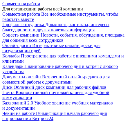
Совместная работа
Для организации работы всей компании
Совместная работа
Все необходимые инструменты, чтобы
работать вместе
Профиль сотрудника
Должность, контакты, интересы,
благодарности и другая полезная информация
Соцсеть компании
Новости, события, обсуждения, площадка
для общения всех сотрудников
Онлайн-доски
Интерактивные онлайн-доски для
визуализации идей
Коллабы
Пространства для работы с внешними командами и
клиентами
Календарь
Планирование рабочего дня и встреч с любого
устройства
Документы онлайн
Встроенный онлайн-редактор для
совместной работы с документами
Диск
Облачный диск компании для рабочих файлов
Почта
Корпоративный почтовый клиент для удобной
коммуникации
База знаний 2.0
Удобное хранение учебных материалов
и документации
Чекин на работе
Геймификация начала рабочего дня
в приложении Битрикс24