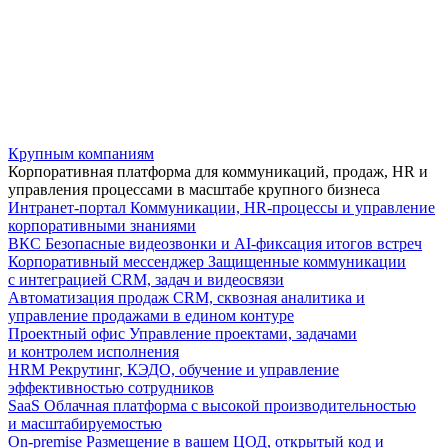
Крупным компаниям
Корпоративная платформа для коммуникаций, продаж, HR и
управления процессами в масштабе крупного бизнеса
Интранет-портал
Коммуникации, HR-процессы и управление
корпоративными знаниями
ВКС
Безопасные видеозвонки и AI-фиксация итогов встреч
Корпоративный мессенджер
Защищенные коммуникации
с интеграцией CRM, задач и видеосвязи
Автоматизация продаж
CRM, сквозная аналитика и
управление продажами в едином контуре
Проектный офис
Управление проектами, задачами
и контролем исполнения
HRM
Рекрутинг, КЭДО, обучение и управление
эффективностью сотрудников
SaaS
Облачная платформа с высокой производительностью
и масштабируемостью
On-premise
Размещение в вашем ЦОД, открытый код и