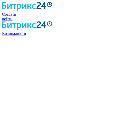
Создать
войти
Возможности