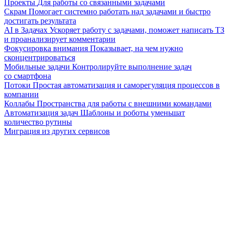
Проекты
Для работы со связанными задачами
Скрам
Помогает системно работать над задачами и быстро
достигать результата
AI в Задачах
Ускоряет работу с задачами, поможет написать ТЗ
и проанализирует комментарии
Фокусировка внимания
Показывает, на чем нужно
сконцентрироваться
Мобильные задачи
Контролируйте выполнение задач
со смартфона
Потоки
Простая автоматизация и саморегуляция процессов в
компании
Коллабы
Пространства для работы с внешними командами
Автоматизация задач
Шаблоны и роботы уменьшат
количество рутины
Миграция из других сервисов