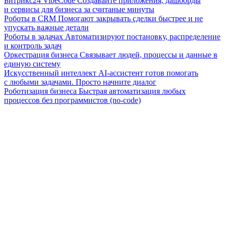
Битрикс24 VibeCode
Создавайте приложения, дашборды
и сервисы для бизнеса за считаные минуты
Роботы в CRM
Помогают закрывать сделки быстрее и не
упускать важные детали
Роботы в задачах
Автоматизируют постановку, распределение
и контроль задач
Оркестрация бизнеса
Связывает людей, процессы и данные в
единую систему
Искусственный интеллект
AI-ассистент готов помогать
с любыми задачами. Просто начните диалог
Роботизация бизнеса
Быстрая автоматизация любых
процессов без программистов (no-code)