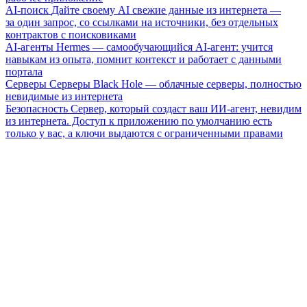
AI-поиск
Дайте своему AI свежие данные из интернета —
за один запрос, со ссылками на источники, без отдельных
контрактов с поисковиками
AI-агенты
Hermes — самообучающийся AI-агент: учится
навыкам из опыта, помнит контекст и работает с данными
портала
Серверы
Серверы Black Hole — облачные серверы, полностью
невидимые из интернета
Безопасность
Сервер, который создаст ваш ИИ-агент, невидим
из интернета. Доступ к приложению по умолчанию есть
только у вас, а ключи выдаются с ограниченными правами