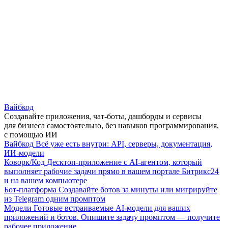
Вайбкод
Создавайте приложения, чат-боты, дашборды и сервисы
для бизнеса самостоятельно, без навыков программирования,
с помощью ИИ
Вайбкод
Всё уже есть внутри: API, серверы, документация,
ИИ-модели
Коворк/Код
Десктоп-приложение с AI-агентом, который
выполняет рабочие задачи прямо в вашем портале Битрикс24
и на вашем компьютере
Бот-платформа
Создавайте ботов за минуты или мигрируйте
из Telegram одним промптом
Модели
Готовые встраиваемые AI-модели для ваших
приложений и ботов. Опишите задачу промптом — получите
рабочее приложение