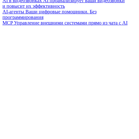
AI в видеозвонках
AI проанализирует ваши видеозвонки
и повысит их эффективность
AI-агенты
Ваши цифровые помощники. Без
программирования
MCP
Управление внешними системами прямо из чата с AI