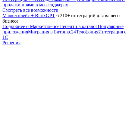
продажи прямо в мессенджерах
Смотреть все возможности
Маркетплейс + BitrixGPT
6 210+ интеграций для вашего
бизнеса
Подробнее о Маркетплейсе
Перейти в каталог
Популярные
приложения
Миграция в Битрикс24
Телефония
Интеграция с
1С
Решения