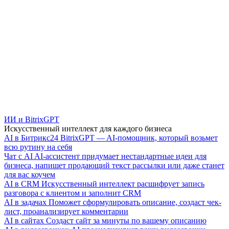
ИИ и BitrixGPT
Искусственный интеллект для каждого бизнеса
AI в Битрикс24
BitrixGPT — AI-помощник, который возьмет
всю рутину на себя
Чат с AI
AI-ассистент придумает нестандартные идеи для
бизнеса, напишет продающий текст рассылки или даже станет
для вас коучем
AI в CRM
Искусственный интеллект расшифрует запись
разговора с клиентом и заполнит CRM
AI в задачах
Поможет сформулировать описание, создаст чек-
лист, проанализирует комментарии
AI в сайтах
Создаст сайт за минуты по вашему описанию