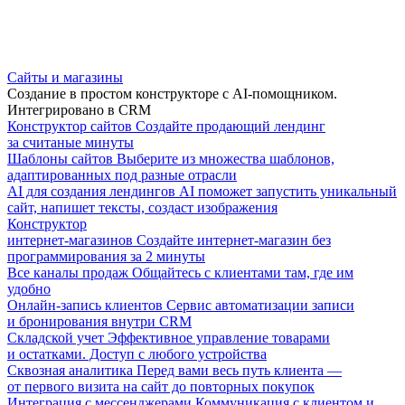
Сайты и магазины
Создание в простом конструкторе с AI-помощником.
Интегрировано в CRM
Конструктор сайтов
Создайте продающий лендинг
за считаные минуты
Шаблоны сайтов
Выберите из множества шаблонов,
адаптированных под разные отрасли
AI для создания лендингов
AI поможет запустить уникальный
сайт, напишет тексты, создаст изображения
Конструктор
интернет-магазинов
Создайте интернет-магазин без
программирования за 2 минуты
Все каналы продаж
Общайтесь с клиентами там, где им
удобно
Онлайн-запись клиентов
Сервис автоматизации записи
и бронирования внутри CRM
Складской учет
Эффективное управление товарами
и остатками. Доступ с любого устройства
Сквозная аналитика
Перед вами весь путь клиента —
от первого визита на сайт до повторных покупок
Интеграция с мессенджерами
Коммуникация с клиентом и