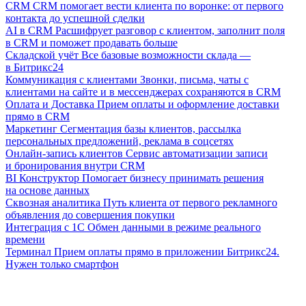
CRM
CRM помогает вести клиента по воронке: от первого
контакта до успешной сделки
AI в CRM
Расшифрует разговор с клиентом, заполнит поля
в CRM и поможет продавать больше
Складской учёт
Все базовые возможности склада —
в Битрикс24
Коммуникация с клиентами
Звонки, письма, чаты с
клиентами на сайте и в мессенджерах сохраняются в CRM
Оплата и Доставка
Прием оплаты и оформление доставки
прямо в CRM
Маркетинг
Сегментация базы клиентов, рассылка
персональных предложений, реклама в соцсетях
Онлайн-запись клиентов
Сервис автоматизации записи
и бронирования внутри CRM
BI Конструктор
Помогает бизнесу принимать решения
на основе данных
Сквозная аналитика
Путь клиента от первого рекламного
объявления до совершения покупки
Интеграция с 1С
Обмен данными в режиме реального
времени
Терминал
Прием оплаты прямо в приложении Битрикс24.
Нужен только смартфон