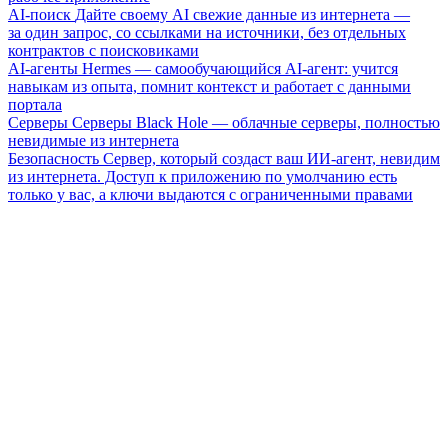
AI-поиск
Дайте своему AI свежие данные из интернета —
за один запрос, со ссылками на источники, без отдельных
контрактов с поисковиками
AI-агенты
Hermes — самообучающийся AI-агент: учится
навыкам из опыта, помнит контекст и работает с данными
портала
Серверы
Серверы Black Hole — облачные серверы, полностью
невидимые из интернета
Безопасность
Сервер, который создаст ваш ИИ-агент, невидим
из интернета. Доступ к приложению по умолчанию есть
только у вас, а ключи выдаются с ограниченными правами