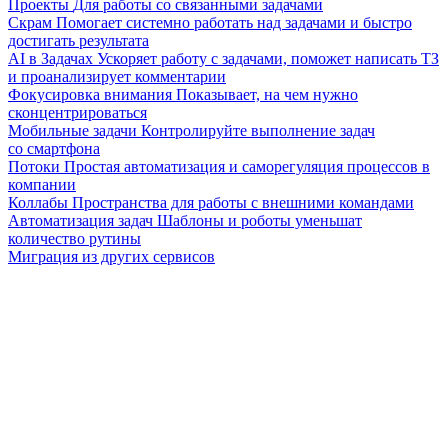
Проекты
Для работы со связанными задачами
Скрам
Помогает системно работать над задачами и быстро
достигать результата
AI в Задачах
Ускоряет работу с задачами, поможет написать ТЗ
и проанализирует комментарии
Фокусировка внимания
Показывает, на чем нужно
сконцентрироваться
Мобильные задачи
Контролируйте выполнение задач
со смартфона
Потоки
Простая автоматизация и саморегуляция процессов в
компании
Коллабы
Пространства для работы с внешними командами
Автоматизация задач
Шаблоны и роботы уменьшат
количество рутины
Миграция из других сервисов