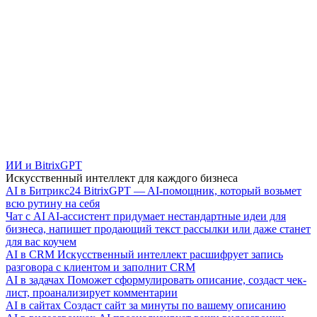
ИИ и BitrixGPT
Искусственный интеллект для каждого бизнеса
AI в Битрикс24
BitrixGPT — AI-помощник, который возьмет
всю рутину на себя
Чат с AI
AI-ассистент придумает нестандартные идеи для
бизнеса, напишет продающий текст рассылки или даже станет
для вас коучем
AI в CRM
Искусственный интеллект расшифрует запись
разговора с клиентом и заполнит CRM
AI в задачах
Поможет сформулировать описание, создаст чек-
лист, проанализирует комментарии
AI в сайтах
Создаст сайт за минуты по вашему описанию