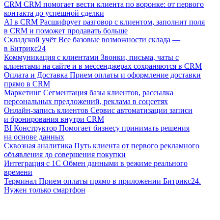
CRM
CRM помогает вести клиента по воронке: от первого
контакта до успешной сделки
AI в CRM
Расшифрует разговор с клиентом, заполнит поля
в CRM и поможет продавать больше
Складской учёт
Все базовые возможности склада —
в Битрикс24
Коммуникация с клиентами
Звонки, письма, чаты с
клиентами на сайте и в мессенджерах сохраняются в CRM
Оплата и Доставка
Прием оплаты и оформление доставки
прямо в CRM
Маркетинг
Сегментация базы клиентов, рассылка
персональных предложений, реклама в соцсетях
Онлайн-запись клиентов
Сервис автоматизации записи
и бронирования внутри CRM
BI Конструктор
Помогает бизнесу принимать решения
на основе данных
Сквозная аналитика
Путь клиента от первого рекламного
объявления до совершения покупки
Интеграция с 1С
Обмен данными в режиме реального
времени
Терминал
Прием оплаты прямо в приложении Битрикс24.
Нужен только смартфон