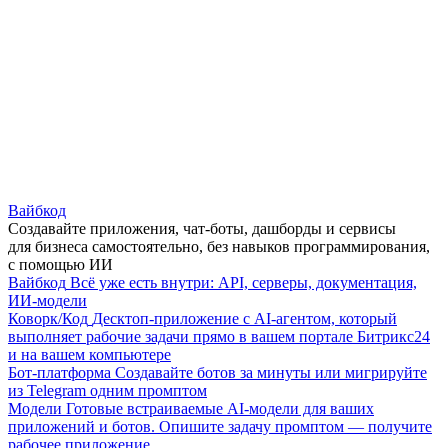
Вайбкод
Создавайте приложения, чат-боты, дашборды и сервисы
для бизнеса самостоятельно, без навыков программирования,
с помощью ИИ
Вайбкод
Всё уже есть внутри: API, серверы, документация,
ИИ-модели
Коворк/Код
Десктоп-приложение с AI-агентом, который
выполняет рабочие задачи прямо в вашем портале Битрикс24
и на вашем компьютере
Бот-платформа
Создавайте ботов за минуты или мигрируйте
из Telegram одним промптом
Модели
Готовые встраиваемые AI-модели для ваших
приложений и ботов. Опишите задачу промптом — получите
рабочее приложение