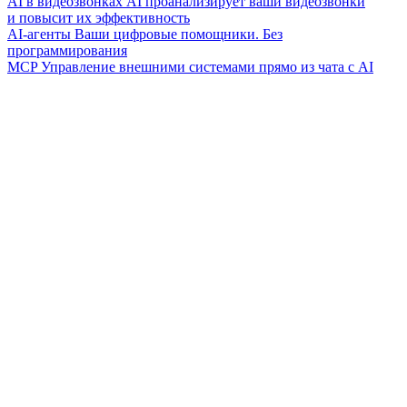
AI в видеозвонках
AI проанализирует ваши видеозвонки
и повысит их эффективность
AI-агенты
Ваши цифровые помощники. Без
программирования
MCP
Управление внешними системами прямо из чата с AI