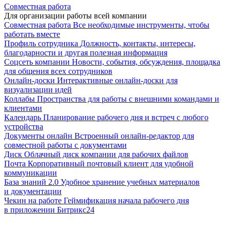
Совместная работа
Для организации работы всей компании
Совместная работа
Все необходимые инструменты, чтобы
работать вместе
Профиль сотрудника
Должность, контакты, интересы,
благодарности и другая полезная информация
Соцсеть компании
Новости, события, обсуждения, площадка
для общения всех сотрудников
Онлайн-доски
Интерактивные онлайн-доски для
визуализации идей
Коллабы
Пространства для работы с внешними командами и
клиентами
Календарь
Планирование рабочего дня и встреч с любого
устройства
Документы онлайн
Встроенный онлайн-редактор для
совместной работы с документами
Диск
Облачный диск компании для рабочих файлов
Почта
Корпоративный почтовый клиент для удобной
коммуникации
База знаний 2.0
Удобное хранение учебных материалов
и документации
Чекин на работе
Геймификация начала рабочего дня
в приложении Битрикс24