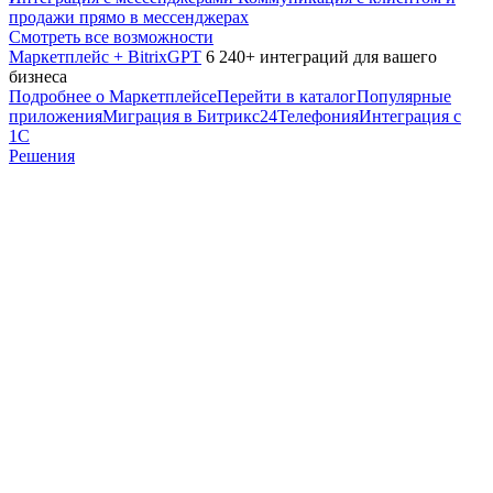
продажи прямо в мессенджерах
Смотреть все возможности
Маркетплейс + BitrixGPT
6 240+ интеграций для вашего
бизнеса
Подробнее о Маркетплейсе
Перейти в каталог
Популярные
приложения
Миграция в Битрикс24
Телефония
Интеграция с
1С
Решения