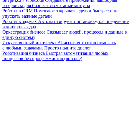
Битрикс24 VibeCode
Создавайте приложения, дашборды
и сервисы для бизнеса за считаные минуты
Роботы в CRM
Помогают закрывать сделки быстрее и не
упускать важные детали
Роботы в задачах
Автоматизируют постановку, распределение
и контроль задач
Оркестрация бизнеса
Связывает людей, процессы и данные в
единую систему
Искусственный интеллект
AI-ассистент готов помогать
с любыми задачами. Просто начните диалог
Роботизация бизнеса
Быстрая автоматизация любых
процессов без программистов (no-code)