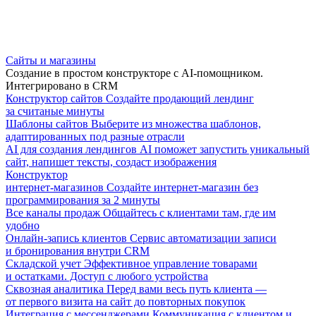
Сайты и магазины
Создание в простом конструкторе с AI-помощником.
Интегрировано в CRM
Конструктор сайтов
Создайте продающий лендинг
за считаные минуты
Шаблоны сайтов
Выберите из множества шаблонов,
адаптированных под разные отрасли
AI для создания лендингов
AI поможет запустить уникальный
сайт, напишет тексты, создаст изображения
Конструктор
интернет-магазинов
Создайте интернет-магазин без
программирования за 2 минуты
Все каналы продаж
Общайтесь с клиентами там, где им
удобно
Онлайн-запись клиентов
Сервис автоматизации записи
и бронирования внутри CRM
Складской учет
Эффективное управление товарами
и остатками. Доступ с любого устройства
Сквозная аналитика
Перед вами весь путь клиента —
от первого визита на сайт до повторных покупок
Интеграция с мессенджерами
Коммуникация с клиентом и