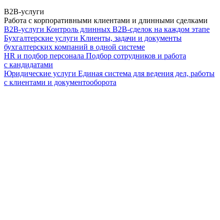
B2B-услуги
Работа с корпоративными клиентами и длинными сделками
B2B-услуги
Контроль длинных B2B-сделок на каждом этапе
Бухгалтерские услуги
Клиенты, задачи и документы
бухгалтерских компаний в одной системе
HR и подбор персонала
Подбор сотрудников и работа
с кандидатами
Юридические услуги
Единая система для ведения дел, работы
с клиентами и документооборота