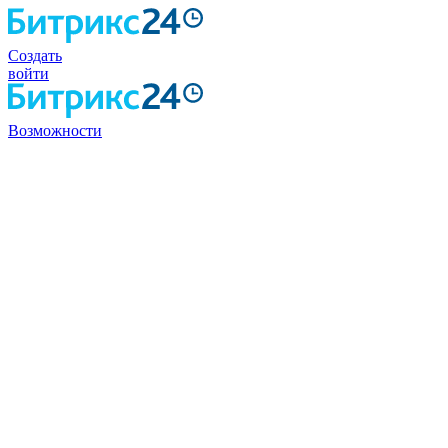
Создать
войти
Возможности