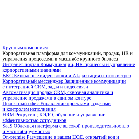
Крупным компаниям
Корпоративная платформа для коммуникаций, продаж, HR и
управления процессами в масштабе крупного бизнеса
Интранет-портал
Коммуникации, HR-процессы и управление
корпоративными знаниями
ВКС
Безопасные видеозвонки и AI-фиксация итогов встреч
Корпоративный мессенджер
Защищенные коммуникации
с интеграцией CRM, задач и видеосвязи
Автоматизация продаж
CRM, сквозная аналитика и
управление продажами в едином контуре
Проектный офис
Управление проектами, задачами
и контролем исполнения
HRM
Рекрутинг, КЭДО, обучение и управление
эффективностью сотрудников
SaaS
Облачная платформа с высокой производительностью
и масштабируемостью
On-premise
Размещение в вашем ЦОД, открытый код и