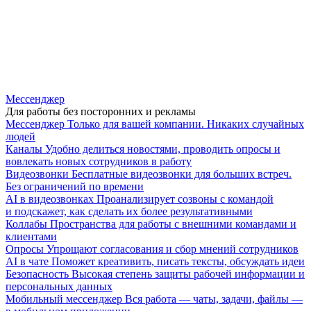
Мессенджер
Для работы без посторонних и рекламы
Мессенджер
Только для вашей компании. Никаких случайных
людей
Каналы
Удобно делиться новостями, проводить опросы и
вовлекать новых сотрудников в работу
Видеозвонки
Бесплатные видеозвонки для больших встреч.
Без ограничений по времени
AI в видеозвонках
Проанализирует созвоны с командой
и подскажет, как сделать их более результативными
Коллабы
Пространства для работы с внешними командами и
клиентами
Опросы
Упрощают согласования и сбор мнений сотрудников
AI в чате
Поможет креативить, писать тексты, обсуждать идеи
Безопасность
Высокая степень защиты рабочей информации и
персональных данных
Мобильный мессенджер
Вся работа — чаты, задачи, файлы —