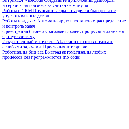
Битрикс24 VibeCode
Создавайте приложения, дашборды
и сервисы для бизнеса за считаные минуты
Роботы в CRM
Помогают закрывать сделки быстрее и не
упускать важные детали
Роботы в задачах
Автоматизируют постановку, распределение
и контроль задач
Оркестрация бизнеса
Связывает людей, процессы и данные в
единую систему
Искусственный интеллект
AI-ассистент готов помогать
с любыми задачами. Просто начните диалог
Роботизация бизнеса
Быстрая автоматизация любых
процессов без программистов (no-code)