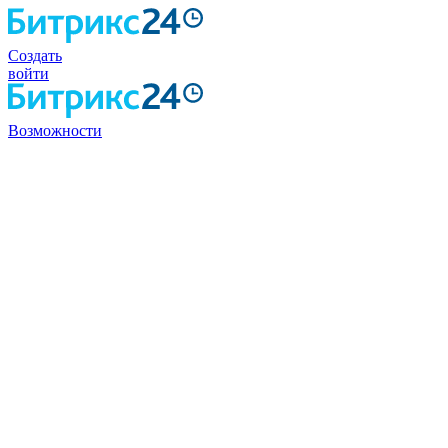
Создать
войти
Возможности