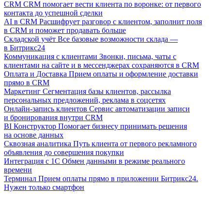
CRM
CRM помогает вести клиента по воронке: от первого
контакта до успешной сделки
AI в CRM
Расшифрует разговор с клиентом, заполнит поля
в CRM и поможет продавать больше
Складской учёт
Все базовые возможности склада —
в Битрикс24
Коммуникация с клиентами
Звонки, письма, чаты с
клиентами на сайте и в мессенджерах сохраняются в CRM
Оплата и Доставка
Прием оплаты и оформление доставки
прямо в CRM
Маркетинг
Сегментация базы клиентов, рассылка
персональных предложений, реклама в соцсетях
Онлайн-запись клиентов
Сервис автоматизации записи
и бронирования внутри CRM
BI Конструктор
Помогает бизнесу принимать решения
на основе данных
Сквозная аналитика
Путь клиента от первого рекламного
объявления до совершения покупки
Интеграция с 1С
Обмен данными в режиме реального
времени
Терминал
Прием оплаты прямо в приложении Битрикс24.
Нужен только смартфон