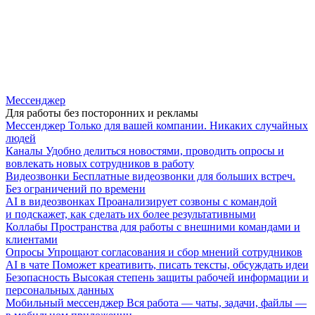
Мессенджер
Для работы без посторонних и рекламы
Мессенджер
Только для вашей компании. Никаких случайных
людей
Каналы
Удобно делиться новостями, проводить опросы и
вовлекать новых сотрудников в работу
Видеозвонки
Бесплатные видеозвонки для больших встреч.
Без ограничений по времени
AI в видеозвонках
Проанализирует созвоны с командой
и подскажет, как сделать их более результативными
Коллабы
Пространства для работы с внешними командами и
клиентами
Опросы
Упрощают согласования и сбор мнений сотрудников
AI в чате
Поможет креативить, писать тексты, обсуждать идеи
Безопасность
Высокая степень защиты рабочей информации и
персональных данных
Мобильный мессенджер
Вся работа — чаты, задачи, файлы —