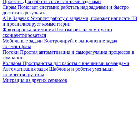
Проекты
Для работы со связанными задачами
Скрам
Помогает системно работать над задачами и быстро
достигать результата
AI в Задачах
Ускоряет работу с задачами, поможет написать ТЗ
и проанализирует комментарии
Фокусировка внимания
Показывает, на чем нужно
сконцентрироваться
Мобильные задачи
Контролируйте выполнение задач
со смартфона
Потоки
Простая автоматизация и саморегуляция процессов в
компании
Коллабы
Пространства для работы с внешними командами
Автоматизация задач
Шаблоны и роботы уменьшат
количество рутины
Миграция из других сервисов