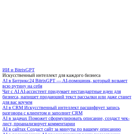
ИИ и BitrixGPT
Искусственный интеллект для каждого бизнеса
AI в Битрикс24
BitrixGPT — AI-помощник, который возьмет
всю рутину на себя
Чат с AI
AI-ассистент придумает нестандартные идеи для
бизнеса, напишет продающий текст рассылки или даже станет
для вас коучем
AI в CRM
Искусственный интеллект расшифрует запись
разговора с клиентом и заполнит CRM
AI в задачах
Поможет сформулировать описание, создаст чек-
лист, проанализирует комментарии
AI в сайтах
Создаст сайт за минуты по вашему описанию