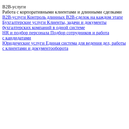
B2B-услуги
Работа с корпоративными клиентами и длинными сделками
B2B-услуги
Контроль длинных B2B-сделок на каждом этапе
Бухгалтерские услуги
Клиенты, задачи и документы
бухгалтерских компаний в одной системе
HR и подбор персонала
Подбор сотрудников и работа
с кандидатами
Юридические услуги
Единая система для ведения дел, работы
с клиентами и документооборота