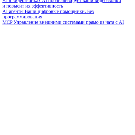
AI в видеозвонках
AI проанализирует ваши видеозвонки
и повысит их эффективность
AI-агенты
Ваши цифровые помощники. Без
программирования
MCP
Управление внешними системами прямо из чата с AI