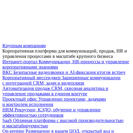
Крупным компаниям
Корпоративная платформа для коммуникаций, продаж, HR и
управления процессами в масштабе крупного бизнеса
Интранет-портал
Коммуникации, HR-процессы и управление
корпоративными знаниями
ВКС
Безопасные видеозвонки и AI-фиксация итогов встреч
Корпоративный мессенджер
Защищенные коммуникации
с интеграцией CRM, задач и видеосвязи
Автоматизация продаж
CRM, сквозная аналитика и
управление продажами в едином контуре
Проектный офис
Управление проектами, задачами
и контролем исполнения
HRM
Рекрутинг, КЭДО, обучение и управление
эффективностью сотрудников
SaaS
Облачная платформа с высокой производительностью
и масштабируемостью
On-premise
Размещение в вашем ЦОД, открытый код и