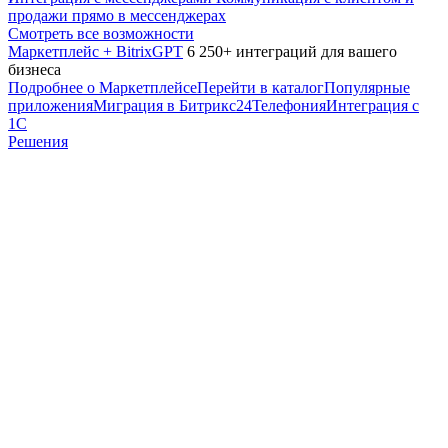
продажи прямо в мессенджерах
Смотреть все возможности
Маркетплейс + BitrixGPT
6 250+ интеграций для вашего
бизнеса
Подробнее о Маркетплейсе
Перейти в каталог
Популярные
приложения
Миграция в Битрикс24
Телефония
Интеграция с
1С
Решения