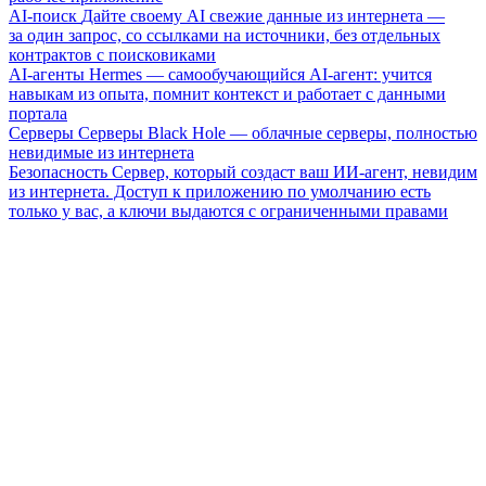
AI-поиск
Дайте своему AI свежие данные из интернета —
за один запрос, со ссылками на источники, без отдельных
контрактов с поисковиками
AI-агенты
Hermes — самообучающийся AI-агент: учится
навыкам из опыта, помнит контекст и работает с данными
портала
Серверы
Серверы Black Hole — облачные серверы, полностью
невидимые из интернета
Безопасность
Сервер, который создаст ваш ИИ-агент, невидим
из интернета. Доступ к приложению по умолчанию есть
только у вас, а ключи выдаются с ограниченными правами