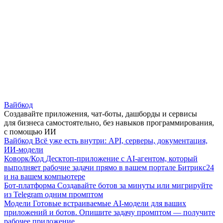
Вайбкод
Создавайте приложения, чат-боты, дашборды и сервисы
для бизнеса самостоятельно, без навыков программирования,
с помощью ИИ
Вайбкод
Всё уже есть внутри: API, серверы, документация,
ИИ-модели
Коворк/Код
Десктоп-приложение с AI-агентом, который
выполняет рабочие задачи прямо в вашем портале Битрикс24
и на вашем компьютере
Бот-платформа
Создавайте ботов за минуты или мигрируйте
из Telegram одним промптом
Модели
Готовые встраиваемые AI-модели для ваших
приложений и ботов. Опишите задачу промптом — получите
рабочее приложение