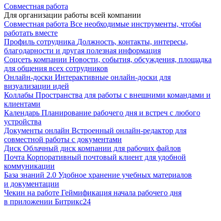
Совместная работа
Для организации работы всей компании
Совместная работа
Все необходимые инструменты, чтобы
работать вместе
Профиль сотрудника
Должность, контакты, интересы,
благодарности и другая полезная информация
Соцсеть компании
Новости, события, обсуждения, площадка
для общения всех сотрудников
Онлайн-доски
Интерактивные онлайн-доски для
визуализации идей
Коллабы
Пространства для работы с внешними командами и
клиентами
Календарь
Планирование рабочего дня и встреч с любого
устройства
Документы онлайн
Встроенный онлайн-редактор для
совместной работы с документами
Диск
Облачный диск компании для рабочих файлов
Почта
Корпоративный почтовый клиент для удобной
коммуникации
База знаний 2.0
Удобное хранение учебных материалов
и документации
Чекин на работе
Геймификация начала рабочего дня
в приложении Битрикс24