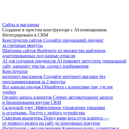
Сайты и магазины
Создание в простом конструкторе с AI-помощником.
Интегрировано в CRM
Конструктор сайтов
Создайте продающий лендинг
за считаные минуты
Шаблоны сайтов
Выберите из множества шаблонов,
адаптированных под разные отрасли
AI для создания лендингов
AI поможет запустить уникальный
сайт, напишет тексты, создаст изображения
Конструктор
интернет-магазинов
Создайте интернет-магазин без
программирования за 2 минуты
Все каналы продаж
Общайтесь с клиентами там, где им
удобно
Онлайн-запись клиентов
Сервис автоматизации записи
и бронирования внутри CRM
Складской учет
Эффективное управление товарами
и остатками. Доступ с любого устройства
Сквозная аналитика
Перед вами весь путь клиента —
от первого визита на сайт до повторных покупок
Интеграция с мессенджерами
Коммуникация с клиентом и