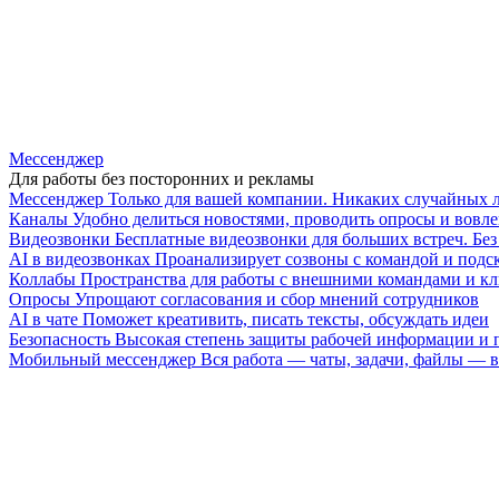
Мессенджер
Для работы без посторонних и рекламы
Мессенджер
Только для вашей компании. Никаких случайных 
Каналы
Удобно делиться новостями, проводить опросы и вовле
Видеозвонки
Бесплатные видеозвонки для больших встреч. Бе
AI в видеозвонках
Проанализирует созвоны с командой и подск
Коллабы
Пространства для работы с внешними командами и к
Опросы
Упрощают согласования и сбор мнений сотрудников
AI в чате
Поможет креативить, писать тексты, обсуждать идеи
Безопасность
Высокая степень защиты рабочей информации и
Мобильный мессенджер
Вся работа — чаты, задачи, файлы —