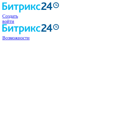
Создать
войти
Возможности