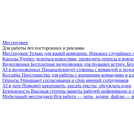
Мессенджер
Для работы без посторонних и рекламы
Мессенджер
Только для вашей компании. Никаких случайных 
Каналы
Удобно делиться новостями, проводить опросы и вовле
Видеозвонки
Бесплатные видеозвонки для больших встреч. Бе
AI в видеозвонках
Проанализирует созвоны с командой и подск
Коллабы
Пространства для работы с внешними командами и к
Опросы
Упрощают согласования и сбор мнений сотрудников
AI в чате
Поможет креативить, писать тексты, обсуждать идеи
Безопасность
Высокая степень защиты рабочей информации и
Мобильный мессенджер
Вся работа — чаты, задачи, файлы —