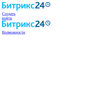
Создать
войти
Возможности