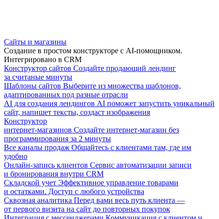
Сайты и магазины
Создание в простом конструкторе с AI-помощником.
Интегрировано в CRM
Конструктор сайтов
Создайте продающий лендинг
за считаные минуты
Шаблоны сайтов
Выберите из множества шаблонов,
адаптированных под разные отрасли
AI для создания лендингов
AI поможет запустить уникальный
сайт, напишет тексты, создаст изображения
Конструктор
интернет-магазинов
Создайте интернет-магазин без
программирования за 2 минуты
Все каналы продаж
Общайтесь с клиентами там, где им
удобно
Онлайн-запись клиентов
Сервис автоматизации записи
и бронирования внутри CRM
Складской учет
Эффективное управление товарами
и остатками. Доступ с любого устройства
Сквозная аналитика
Перед вами весь путь клиента —
от первого визита на сайт до повторных покупок
Интеграция с мессенджерами
Коммуникация с клиентом и