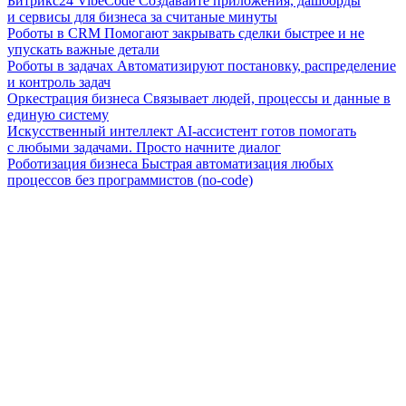
Битрикс24 VibeCode
Создавайте приложения, дашборды
и сервисы для бизнеса за считаные минуты
Роботы в CRM
Помогают закрывать сделки быстрее и не
упускать важные детали
Роботы в задачах
Автоматизируют постановку, распределение
и контроль задач
Оркестрация бизнеса
Связывает людей, процессы и данные в
единую систему
Искусственный интеллект
AI-ассистент готов помогать
с любыми задачами. Просто начните диалог
Роботизация бизнеса
Быстрая автоматизация любых
процессов без программистов (no-code)