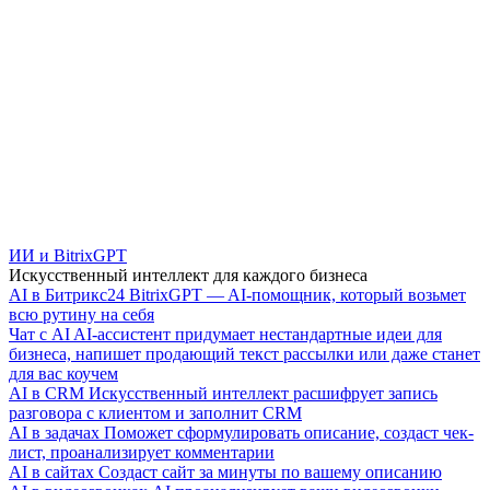
ИИ и BitrixGPT
Искусственный интеллект для каждого бизнеса
AI в Битрикс24
BitrixGPT — AI-помощник, который возьмет
всю рутину на себя
Чат с AI
AI-ассистент придумает нестандартные идеи для
бизнеса, напишет продающий текст рассылки или даже станет
для вас коучем
AI в CRM
Искусственный интеллект расшифрует запись
разговора с клиентом и заполнит CRM
AI в задачах
Поможет сформулировать описание, создаст чек-
лист, проанализирует комментарии
AI в сайтах
Создаст сайт за минуты по вашему описанию