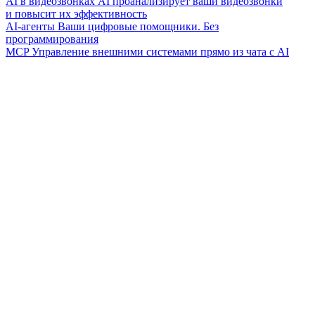
AI в видеозвонках
AI проанализирует ваши видеозвонки
и повысит их эффективность
AI-агенты
Ваши цифровые помощники. Без
программирования
MCP
Управление внешними системами прямо из чата с AI