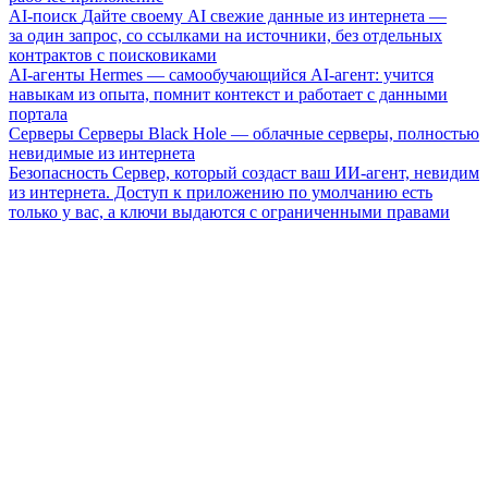
AI-поиск
Дайте своему AI свежие данные из интернета —
за один запрос, со ссылками на источники, без отдельных
контрактов с поисковиками
AI-агенты
Hermes — самообучающийся AI-агент: учится
навыкам из опыта, помнит контекст и работает с данными
портала
Серверы
Серверы Black Hole — облачные серверы, полностью
невидимые из интернета
Безопасность
Сервер, который создаст ваш ИИ-агент, невидим
из интернета. Доступ к приложению по умолчанию есть
только у вас, а ключи выдаются с ограниченными правами