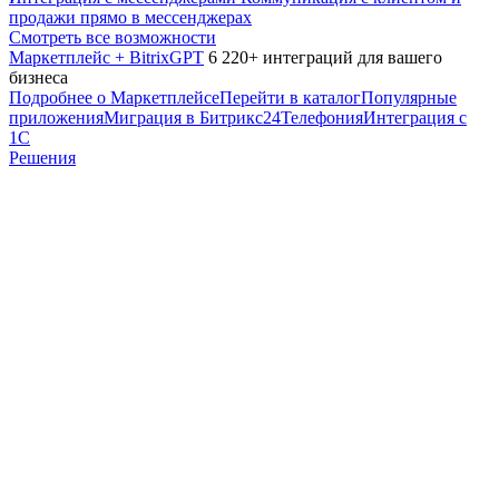
продажи прямо в мессенджерах
Смотреть все возможности
Маркетплейс + BitrixGPT
6 220+ интеграций для вашего
бизнеса
Подробнее о Маркетплейсе
Перейти в каталог
Популярные
приложения
Миграция в Битрикс24
Телефония
Интеграция с
1С
Решения