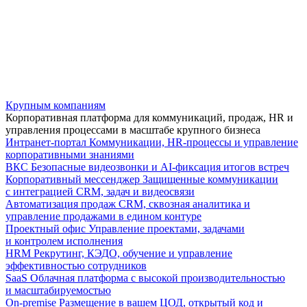
Крупным компаниям
Корпоративная платформа для коммуникаций, продаж, HR и
управления процессами в масштабе крупного бизнеса
Интранет-портал
Коммуникации, HR-процессы и управление
корпоративными знаниями
ВКС
Безопасные видеозвонки и AI-фиксация итогов встреч
Корпоративный мессенджер
Защищенные коммуникации
с интеграцией CRM, задач и видеосвязи
Автоматизация продаж
CRM, сквозная аналитика и
управление продажами в едином контуре
Проектный офис
Управление проектами, задачами
и контролем исполнения
HRM
Рекрутинг, КЭДО, обучение и управление
эффективностью сотрудников
SaaS
Облачная платформа с высокой производительностью
и масштабируемостью
On-premise
Размещение в вашем ЦОД, открытый код и