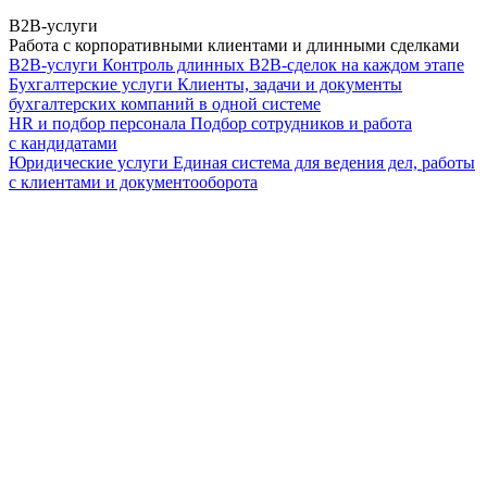
B2B-услуги
Работа с корпоративными клиентами и длинными сделками
B2B-услуги
Контроль длинных B2B-сделок на каждом этапе
Бухгалтерские услуги
Клиенты, задачи и документы
бухгалтерских компаний в одной системе
HR и подбор персонала
Подбор сотрудников и работа
с кандидатами
Юридические услуги
Единая система для ведения дел, работы
с клиентами и документооборота