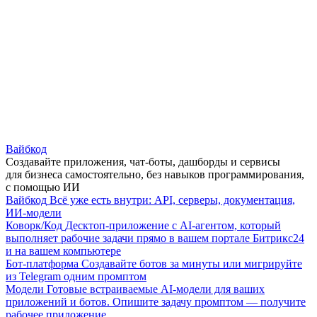
Вайбкод
Создавайте приложения, чат-боты, дашборды и сервисы
для бизнеса самостоятельно, без навыков программирования,
с помощью ИИ
Вайбкод
Всё уже есть внутри: API, серверы, документация,
ИИ-модели
Коворк/Код
Десктоп-приложение с AI-агентом, который
выполняет рабочие задачи прямо в вашем портале Битрикс24
и на вашем компьютере
Бот-платформа
Создавайте ботов за минуты или мигрируйте
из Telegram одним промптом
Модели
Готовые встраиваемые AI-модели для ваших
приложений и ботов. Опишите задачу промптом — получите
рабочее приложение