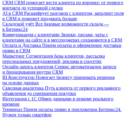
CRM
CRM помогает вести клиента по воронке: от первого
контакта до успешной сделки
AI в CRM
Расшифрует разговор с клиентом, заполнит поля
в CRM и поможет продавать больше
Складской учёт
Все базовые возможности склада —
в Битрикс24
Коммуникация с клиентами
Звонки, письма, чаты с
клиентами на сайте и в мессенджерах сохраняются в CRM
Оплата и Доставка
Прием оплаты и оформление доставки
прямо в CRM
Маркетинг
Сегментация базы клиентов, рассылка
персональных предложений, реклама в соцсетях
Онлайн-запись клиентов
Сервис автоматизации записи
и бронирования внутри CRM
BI Конструктор
Помогает бизнесу принимать решения
на основе данных
Сквозная аналитика
Путь клиента от первого рекламного
объявления до совершения покупки
Интеграция с 1С
Обмен данными в режиме реального
времени
Терминал
Прием оплаты прямо в приложении Битрикс24.
Нужен только смартфон