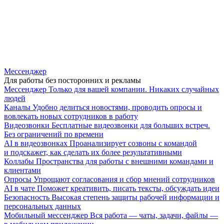
Мессенджер
Для работы без посторонних и рекламы
Мессенджер
Только для вашей компании. Никаких случайных
людей
Каналы
Удобно делиться новостями, проводить опросы и
вовлекать новых сотрудников в работу
Видеозвонки
Бесплатные видеозвонки для больших встреч.
Без ограничений по времени
AI в видеозвонках
Проанализирует созвоны с командой
и подскажет, как сделать их более результативными
Коллабы
Пространства для работы с внешними командами и
клиентами
Опросы
Упрощают согласования и сбор мнений сотрудников
AI в чате
Поможет креативить, писать тексты, обсуждать идеи
Безопасность
Высокая степень защиты рабочей информации и
персональных данных
Мобильный мессенджер
Вся работа — чаты, задачи, файлы —