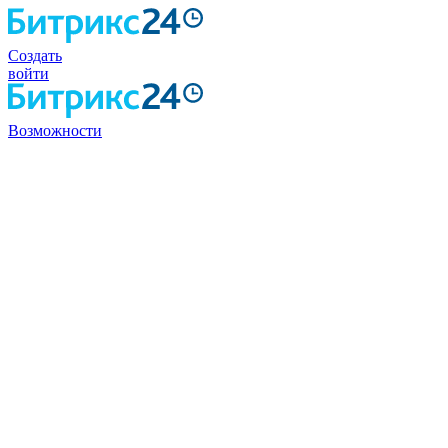
Создать
войти
Возможности