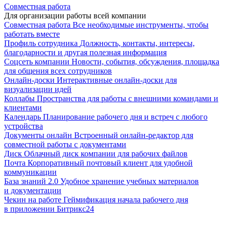
Совместная работа
Для организации работы всей компании
Совместная работа
Все необходимые инструменты, чтобы
работать вместе
Профиль сотрудника
Должность, контакты, интересы,
благодарности и другая полезная информация
Соцсеть компании
Новости, события, обсуждения, площадка
для общения всех сотрудников
Онлайн-доски
Интерактивные онлайн-доски для
визуализации идей
Коллабы
Пространства для работы с внешними командами и
клиентами
Календарь
Планирование рабочего дня и встреч с любого
устройства
Документы онлайн
Встроенный онлайн-редактор для
совместной работы с документами
Диск
Облачный диск компании для рабочих файлов
Почта
Корпоративный почтовый клиент для удобной
коммуникации
База знаний 2.0
Удобное хранение учебных материалов
и документации
Чекин на работе
Геймификация начала рабочего дня
в приложении Битрикс24