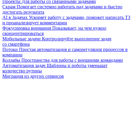
Проекты
Для работы со связанными задачами
Скрам
Помогает системно работать над задачами и быстро
достигать результата
AI в Задачах
Ускоряет работу с задачами, поможет написать ТЗ
и проанализирует комментарии
Фокусировка внимания
Показывает, на чем нужно
сконцентрироваться
Мобильные задачи
Контролируйте выполнение задач
со смартфона
Потоки
Простая автоматизация и саморегуляция процессов в
компании
Коллабы
Пространства для работы с внешними командами
Автоматизация задач
Шаблоны и роботы уменьшат
количество рутины
Миграция из других сервисов