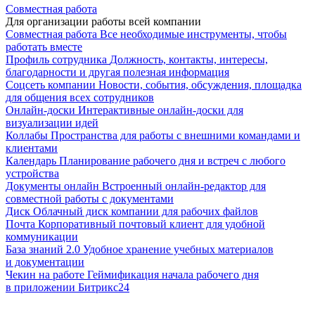
Совместная работа
Для организации работы всей компании
Совместная работа
Все необходимые инструменты, чтобы
работать вместе
Профиль сотрудника
Должность, контакты, интересы,
благодарности и другая полезная информация
Соцсеть компании
Новости, события, обсуждения, площадка
для общения всех сотрудников
Онлайн-доски
Интерактивные онлайн-доски для
визуализации идей
Коллабы
Пространства для работы с внешними командами и
клиентами
Календарь
Планирование рабочего дня и встреч с любого
устройства
Документы онлайн
Встроенный онлайн-редактор для
совместной работы с документами
Диск
Облачный диск компании для рабочих файлов
Почта
Корпоративный почтовый клиент для удобной
коммуникации
База знаний 2.0
Удобное хранение учебных материалов
и документации
Чекин на работе
Геймификация начала рабочего дня
в приложении Битрикс24