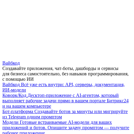
Вайбкод
Создавайте приложения, чат-боты, дашборды и сервисы
для бизнеса самостоятельно, без навыков программирования,
с помощью ИИ
Вайбкод
Всё уже есть внутри: API, серверы, документация,
ИИ-модели
Коворк/Код
Десктоп-приложение с AI-агентом, который
выполняет рабочие задачи прямо в вашем портале Битрикс24
и на вашем компьютере
Бот-платформа
Создавайте ботов за минуты или мигрируйте
из Telegram одним промптом
Модели
Готовые встраиваемые AI-модели для ваших
приложений и ботов. Опишите задачу промптом — получите
рабочее приложение