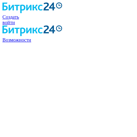
Создать
войти
Возможности