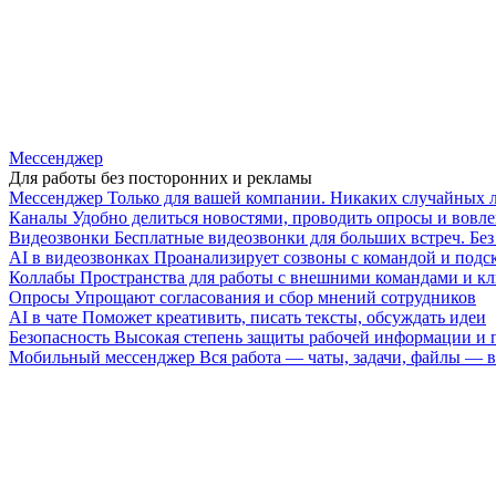
Мессенджер
Для работы без посторонних и рекламы
Мессенджер
Только для вашей компании. Никаких случайных 
Каналы
Удобно делиться новостями, проводить опросы и вовле
Видеозвонки
Бесплатные видеозвонки для больших встреч. Бе
AI в видеозвонках
Проанализирует созвоны с командой и подск
Коллабы
Пространства для работы с внешними командами и к
Опросы
Упрощают согласования и сбор мнений сотрудников
AI в чате
Поможет креативить, писать тексты, обсуждать идеи
Безопасность
Высокая степень защиты рабочей информации и
Мобильный мессенджер
Вся работа — чаты, задачи, файлы —