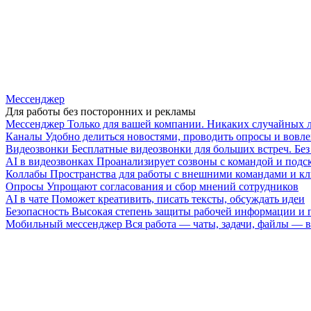
Мессенджер
Для работы без посторонних и рекламы
Мессенджер
Только для вашей компании. Никаких случайных 
Каналы
Удобно делиться новостями, проводить опросы и вовле
Видеозвонки
Бесплатные видеозвонки для больших встреч. Бе
AI в видеозвонках
Проанализирует созвоны с командой и подск
Коллабы
Пространства для работы с внешними командами и к
Опросы
Упрощают согласования и сбор мнений сотрудников
AI в чате
Поможет креативить, писать тексты, обсуждать идеи
Безопасность
Высокая степень защиты рабочей информации и
Мобильный мессенджер
Вся работа — чаты, задачи, файлы —