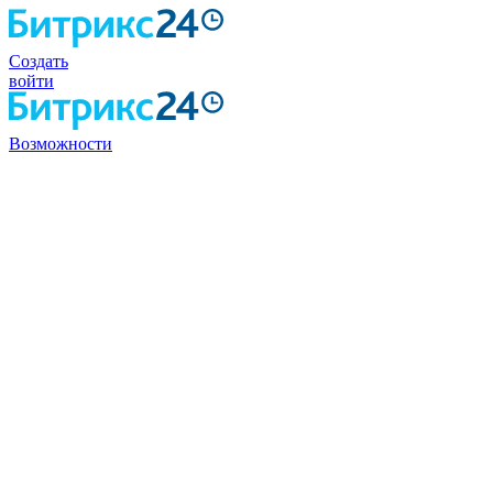
Создать
войти
Возможности