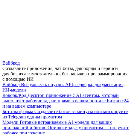
Вайбкод
Создавайте приложения, чат-боты, дашборды и сервисы
для бизнеса самостоятельно, без навыков программирования,
с помощью ИИ
Вайбкод
Всё уже есть внутри: API, серверы, документация,
ИИ-модели
Коворк/Код
Десктоп-приложение с AI-агентом, который
выполняет рабочие задачи прямо в вашем портале Битрикс24
и на вашем компьютере
Бот-платформа
Создавайте ботов за минуты или мигрируйте
из Telegram одним промптом
Модели
Готовые встраиваемые AI-модели для ваших
приложений и ботов. Опишите задачу промптом — получите
рабочее приложение