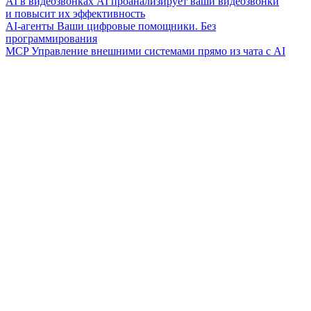
AI в видеозвонках
AI проанализирует ваши видеозвонки
и повысит их эффективность
AI-агенты
Ваши цифровые помощники. Без
программирования
MCP
Управление внешними системами прямо из чата с AI