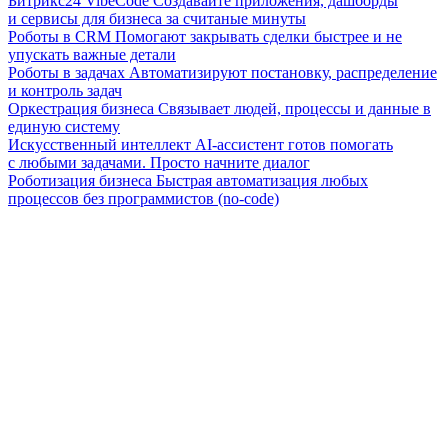
Битрикс24 VibeCode
Создавайте приложения, дашборды
и сервисы для бизнеса за считаные минуты
Роботы в CRM
Помогают закрывать сделки быстрее и не
упускать важные детали
Роботы в задачах
Автоматизируют постановку, распределение
и контроль задач
Оркестрация бизнеса
Связывает людей, процессы и данные в
единую систему
Искусственный интеллект
AI-ассистент готов помогать
с любыми задачами. Просто начните диалог
Роботизация бизнеса
Быстрая автоматизация любых
процессов без программистов (no-code)