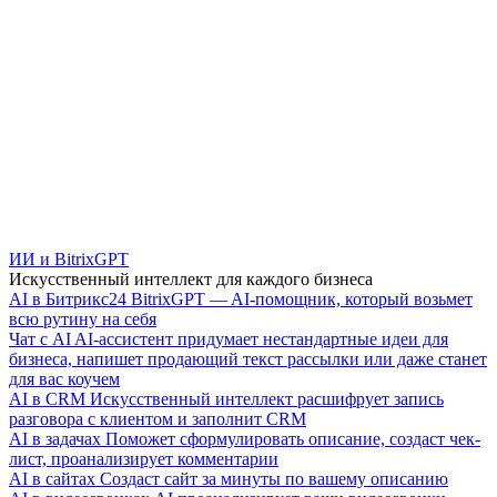
ИИ и BitrixGPT
Искусственный интеллект для каждого бизнеса
AI в Битрикс24
BitrixGPT — AI-помощник, который возьмет
всю рутину на себя
Чат с AI
AI-ассистент придумает нестандартные идеи для
бизнеса, напишет продающий текст рассылки или даже станет
для вас коучем
AI в CRM
Искусственный интеллект расшифрует запись
разговора с клиентом и заполнит CRM
AI в задачах
Поможет сформулировать описание, создаст чек-
лист, проанализирует комментарии
AI в сайтах
Создаст сайт за минуты по вашему описанию