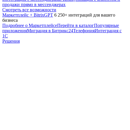
продажи прямо в мессенджерах
Смотреть все возможности
Маркетплейс + BitrixGPT
6 250+ интеграций для вашего
бизнеса
Подробнее о Маркетплейсе
Перейти в каталог
Популярные
приложения
Миграция в Битрикс24
Телефония
Интеграция с
1С
Решения