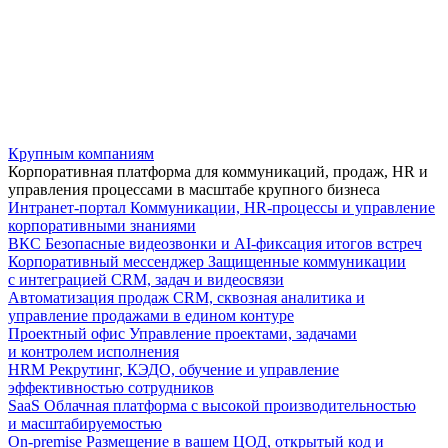
Крупным компаниям
Корпоративная платформа для коммуникаций, продаж, HR и
управления процессами в масштабе крупного бизнеса
Интранет-портал
Коммуникации, HR-процессы и управление
корпоративными знаниями
ВКС
Безопасные видеозвонки и AI-фиксация итогов встреч
Корпоративный мессенджер
Защищенные коммуникации
с интеграцией CRM, задач и видеосвязи
Автоматизация продаж
CRM, сквозная аналитика и
управление продажами в едином контуре
Проектный офис
Управление проектами, задачами
и контролем исполнения
HRM
Рекрутинг, КЭДО, обучение и управление
эффективностью сотрудников
SaaS
Облачная платформа с высокой производительностью
и масштабируемостью
On-premise
Размещение в вашем ЦОД, открытый код и