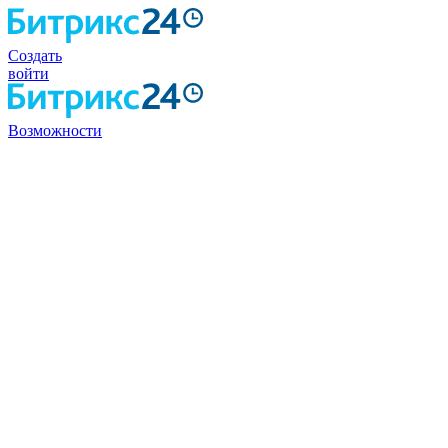
Создать
войти
Возможности