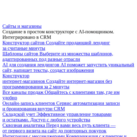
Сайты и магазины
Создание в простом конструкторе с AI-помощником.
Интегрировано в CRM
Конструктор сайтов
Создайте продающий лендинг
за считаные минуты
Шаблоны сайтов
Выберите из множества шаблонов,
адаптированных под разные отрасли
AI для создания лендингов
AI поможет запустить уникальный
сайт, напишет тексты, создаст изображения
Конструктор
интернет-магазинов
Создайте интернет-магазин без
программирования за 2 минуты
Все каналы продаж
Общайтесь с клиентами там, где им
удобно
Онлайн-запись клиентов
Сервис автоматизации записи
и бронирования внутри CRM
Складской учет
Эффективное управление товарами
и остатками. Доступ с любого устройства
Сквозная аналитика
Перед вами весь путь клиента —
от первого визита на сайт до повторных покупок
Интеграция с мессенджерами
Коммуникация с клиентом и