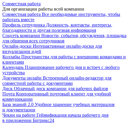
Совместная работа
Для организации работы всей компании
Совместная работа
Все необходимые инструменты, чтобы
работать вместе
Профиль сотрудника
Должность, контакты, интересы,
благодарности и другая полезная информация
Соцсеть компании
Новости, события, обсуждения, площадка
для общения всех сотрудников
Онлайн-доски
Интерактивные онлайн-доски для
визуализации идей
Коллабы
Пространства для работы с внешними командами и
клиентами
Календарь
Планирование рабочего дня и встреч с любого
устройства
Документы онлайн
Встроенный онлайн-редактор для
совместной работы с документами
Диск
Облачный диск компании для рабочих файлов
Почта
Корпоративный почтовый клиент для удобной
коммуникации
База знаний 2.0
Удобное хранение учебных материалов
и документации
Чекин на работе
Геймификация начала рабочего дня
в приложении Битрикс24