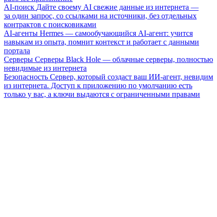
AI-поиск
Дайте своему AI свежие данные из интернета —
за один запрос, со ссылками на источники, без отдельных
контрактов с поисковиками
AI-агенты
Hermes — самообучающийся AI-агент: учится
навыкам из опыта, помнит контекст и работает с данными
портала
Серверы
Серверы Black Hole — облачные серверы, полностью
невидимые из интернета
Безопасность
Сервер, который создаст ваш ИИ-агент, невидим
из интернета. Доступ к приложению по умолчанию есть
только у вас, а ключи выдаются с ограниченными правами