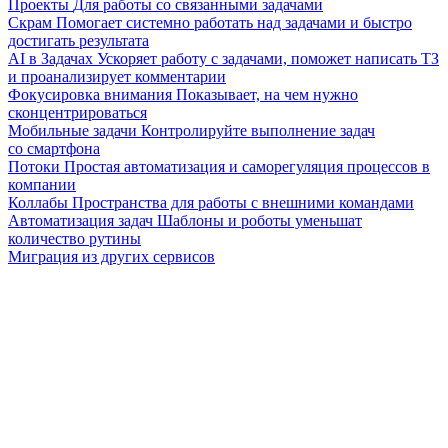
Проекты
Для работы со связанными задачами
Скрам
Помогает системно работать над задачами и быстро
достигать результата
AI в Задачах
Ускоряет работу с задачами, поможет написать ТЗ
и проанализирует комментарии
Фокусировка внимания
Показывает, на чем нужно
сконцентрироваться
Мобильные задачи
Контролируйте выполнение задач
со смартфона
Потоки
Простая автоматизация и саморегуляция процессов в
компании
Коллабы
Пространства для работы с внешними командами
Автоматизация задач
Шаблоны и роботы уменьшат
количество рутины
Миграция из других сервисов