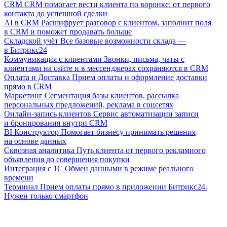
CRM
CRM помогает вести клиента по воронке: от первого
контакта до успешной сделки
AI в CRM
Расшифрует разговор с клиентом, заполнит поля
в CRM и поможет продавать больше
Складской учёт
Все базовые возможности склада —
в Битрикс24
Коммуникация с клиентами
Звонки, письма, чаты с
клиентами на сайте и в мессенджерах сохраняются в CRM
Оплата и Доставка
Прием оплаты и оформление доставки
прямо в CRM
Маркетинг
Сегментация базы клиентов, рассылка
персональных предложений, реклама в соцсетях
Онлайн-запись клиентов
Сервис автоматизации записи
и бронирования внутри CRM
BI Конструктор
Помогает бизнесу принимать решения
на основе данных
Сквозная аналитика
Путь клиента от первого рекламного
объявления до совершения покупки
Интеграция с 1С
Обмен данными в режиме реального
времени
Терминал
Прием оплаты прямо в приложении Битрикс24.
Нужен только смартфон