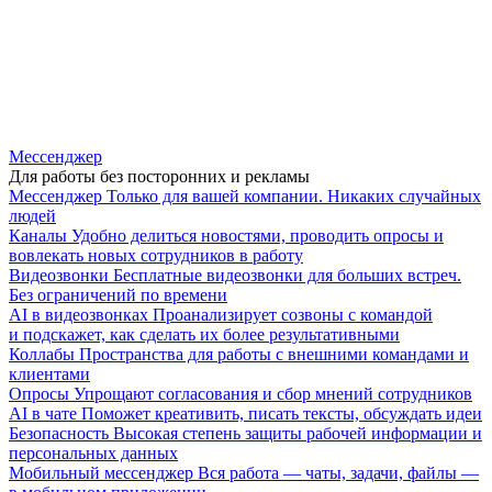
Мессенджер
Для работы без посторонних и рекламы
Мессенджер
Только для вашей компании. Никаких случайных
людей
Каналы
Удобно делиться новостями, проводить опросы и
вовлекать новых сотрудников в работу
Видеозвонки
Бесплатные видеозвонки для больших встреч.
Без ограничений по времени
AI в видеозвонках
Проанализирует созвоны с командой
и подскажет, как сделать их более результативными
Коллабы
Пространства для работы с внешними командами и
клиентами
Опросы
Упрощают согласования и сбор мнений сотрудников
AI в чате
Поможет креативить, писать тексты, обсуждать идеи
Безопасность
Высокая степень защиты рабочей информации и
персональных данных
Мобильный мессенджер
Вся работа — чаты, задачи, файлы —