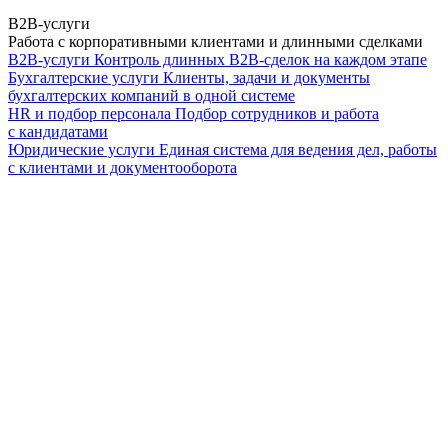
B2B-услуги
Работа с корпоративными клиентами и длинными сделками
B2B-услуги
Контроль длинных B2B-сделок на каждом этапе
Бухгалтерские услуги
Клиенты, задачи и документы
бухгалтерских компаний в одной системе
HR и подбор персонала
Подбор сотрудников и работа
с кандидатами
Юридические услуги
Единая система для ведения дел, работы
с клиентами и документооборота