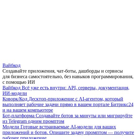
Вайбкод
Создавайте приложения, чат-боты, дашборды и сервисы
для бизнеса самостоятельно, без навыков программирования,
с помощью ИИ
Вайбкод
Всё уже есть внутри: API, серверы, документация,
ИИ-модели
Коворк/Код
Десктоп-приложение с AI-агентом, который
выполняет рабочие задачи прямо в вашем портале Битрикс24
и на вашем компьютере
Бот-платформа
Создавайте ботов за минуты или мигрируйте
из Telegram одним промптом
Модели
Готовые встраиваемые AI-модели для ваших
приложений и ботов. Опишите задачу промптом — получите
рабочее приложение