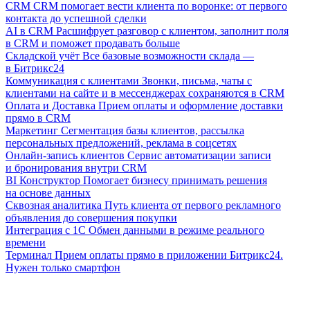
CRM
CRM помогает вести клиента по воронке: от первого
контакта до успешной сделки
AI в CRM
Расшифрует разговор с клиентом, заполнит поля
в CRM и поможет продавать больше
Складской учёт
Все базовые возможности склада —
в Битрикс24
Коммуникация с клиентами
Звонки, письма, чаты с
клиентами на сайте и в мессенджерах сохраняются в CRM
Оплата и Доставка
Прием оплаты и оформление доставки
прямо в CRM
Маркетинг
Сегментация базы клиентов, рассылка
персональных предложений, реклама в соцсетях
Онлайн-запись клиентов
Сервис автоматизации записи
и бронирования внутри CRM
BI Конструктор
Помогает бизнесу принимать решения
на основе данных
Сквозная аналитика
Путь клиента от первого рекламного
объявления до совершения покупки
Интеграция с 1С
Обмен данными в режиме реального
времени
Терминал
Прием оплаты прямо в приложении Битрикс24.
Нужен только смартфон