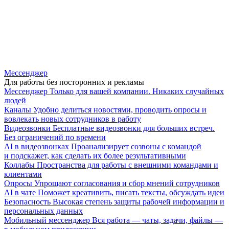
Мессенджер
Для работы без посторонних и рекламы
Мессенджер
Только для вашей компании. Никаких случайных
людей
Каналы
Удобно делиться новостями, проводить опросы и
вовлекать новых сотрудников в работу
Видеозвонки
Бесплатные видеозвонки для больших встреч.
Без ограничений по времени
AI в видеозвонках
Проанализирует созвоны с командой
и подскажет, как сделать их более результативными
Коллабы
Пространства для работы с внешними командами и
клиентами
Опросы
Упрощают согласования и сбор мнений сотрудников
AI в чате
Поможет креативить, писать тексты, обсуждать идеи
Безопасность
Высокая степень защиты рабочей информации и
персональных данных
Мобильный мессенджер
Вся работа — чаты, задачи, файлы —