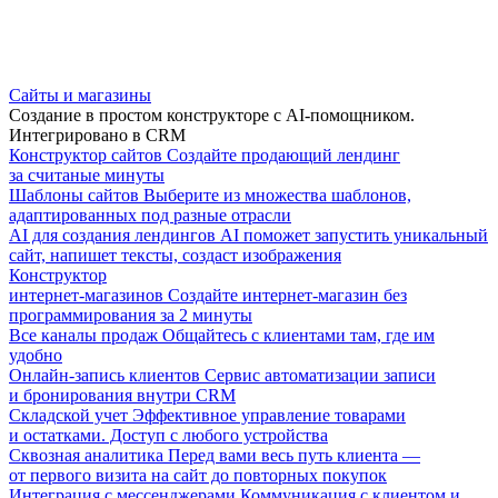
Сайты и магазины
Создание в простом конструкторе с AI-помощником.
Интегрировано в CRM
Конструктор сайтов
Создайте продающий лендинг
за считаные минуты
Шаблоны сайтов
Выберите из множества шаблонов,
адаптированных под разные отрасли
AI для создания лендингов
AI поможет запустить уникальный
сайт, напишет тексты, создаст изображения
Конструктор
интернет-магазинов
Создайте интернет-магазин без
программирования за 2 минуты
Все каналы продаж
Общайтесь с клиентами там, где им
удобно
Онлайн-запись клиентов
Сервис автоматизации записи
и бронирования внутри CRM
Складской учет
Эффективное управление товарами
и остатками. Доступ с любого устройства
Сквозная аналитика
Перед вами весь путь клиента —
от первого визита на сайт до повторных покупок
Интеграция с мессенджерами
Коммуникация с клиентом и