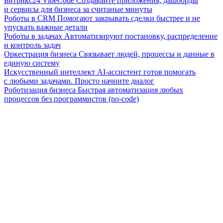
Битрикс24 VibeCode
Создавайте приложения, дашборды
и сервисы для бизнеса за считаные минуты
Роботы в CRM
Помогают закрывать сделки быстрее и не
упускать важные детали
Роботы в задачах
Автоматизируют постановку, распределение
и контроль задач
Оркестрация бизнеса
Связывает людей, процессы и данные в
единую систему
Искусственный интеллект
AI-ассистент готов помогать
с любыми задачами. Просто начните диалог
Роботизация бизнеса
Быстрая автоматизация любых
процессов без программистов (no-code)