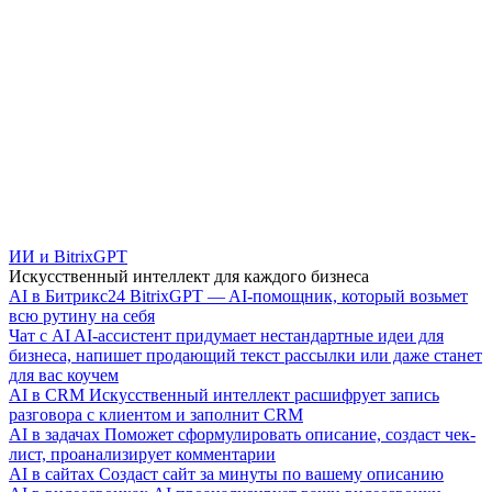
ИИ и BitrixGPT
Искусственный интеллект для каждого бизнеса
AI в Битрикс24
BitrixGPT — AI-помощник, который возьмет
всю рутину на себя
Чат с AI
AI-ассистент придумает нестандартные идеи для
бизнеса, напишет продающий текст рассылки или даже станет
для вас коучем
AI в CRM
Искусственный интеллект расшифрует запись
разговора с клиентом и заполнит CRM
AI в задачах
Поможет сформулировать описание, создаст чек-
лист, проанализирует комментарии
AI в сайтах
Создаст сайт за минуты по вашему описанию