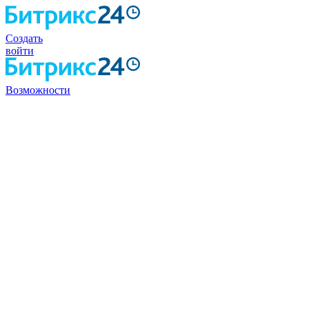
Создать
войти
Возможности