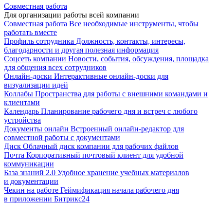
Совместная работа
Для организации работы всей компании
Совместная работа
Все необходимые инструменты, чтобы
работать вместе
Профиль сотрудника
Должность, контакты, интересы,
благодарности и другая полезная информация
Соцсеть компании
Новости, события, обсуждения, площадка
для общения всех сотрудников
Онлайн-доски
Интерактивные онлайн-доски для
визуализации идей
Коллабы
Пространства для работы с внешними командами и
клиентами
Календарь
Планирование рабочего дня и встреч с любого
устройства
Документы онлайн
Встроенный онлайн-редактор для
совместной работы с документами
Диск
Облачный диск компании для рабочих файлов
Почта
Корпоративный почтовый клиент для удобной
коммуникации
База знаний 2.0
Удобное хранение учебных материалов
и документации
Чекин на работе
Геймификация начала рабочего дня
в приложении Битрикс24