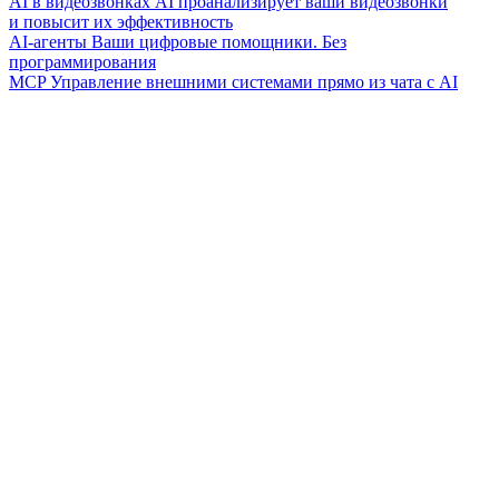
AI в видеозвонках
AI проанализирует ваши видеозвонки
и повысит их эффективность
AI-агенты
Ваши цифровые помощники. Без
программирования
MCP
Управление внешними системами прямо из чата с AI