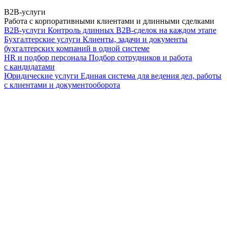
B2B-услуги
Работа с корпоративными клиентами и длинными сделками
B2B-услуги
Контроль длинных B2B-сделок на каждом этапе
Бухгалтерские услуги
Клиенты, задачи и документы
бухгалтерских компаний в одной системе
HR и подбор персонала
Подбор сотрудников и работа
с кандидатами
Юридические услуги
Единая система для ведения дел, работы
с клиентами и документооборота