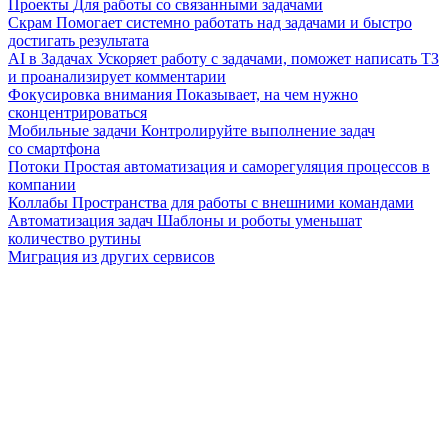
Проекты
Для работы со связанными задачами
Скрам
Помогает системно работать над задачами и быстро
достигать результата
AI в Задачах
Ускоряет работу с задачами, поможет написать ТЗ
и проанализирует комментарии
Фокусировка внимания
Показывает, на чем нужно
сконцентрироваться
Мобильные задачи
Контролируйте выполнение задач
со смартфона
Потоки
Простая автоматизация и саморегуляция процессов в
компании
Коллабы
Пространства для работы с внешними командами
Автоматизация задач
Шаблоны и роботы уменьшат
количество рутины
Миграция из других сервисов