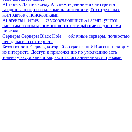
AI-поиск
Дайте своему AI свежие данные из интернета —
за один запрос, со ссылками на источники, без отдельных
контрактов с поисковиками
AI-агенты
Hermes — самообучающийся AI-агент: учится
навыкам из опыта, помнит контекст и работает с данными
портала
Серверы
Серверы Black Hole — облачные серверы, полностью
невидимые из интернета
Безопасность
Сервер, который создаст ваш ИИ-агент, невидим
из интернета. Доступ к приложению по умолчанию есть
только у вас, а ключи выдаются с ограниченными правами