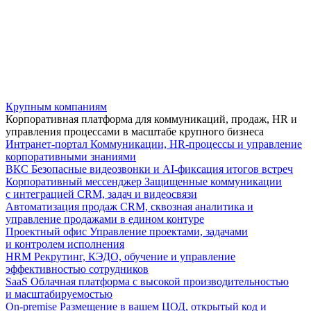
Крупным компаниям
Корпоративная платформа для коммуникаций, продаж, HR и
управления процессами в масштабе крупного бизнеса
Интранет-портал
Коммуникации, HR-процессы и управление
корпоративными знаниями
ВКС
Безопасные видеозвонки и AI-фиксация итогов встреч
Корпоративный мессенджер
Защищенные коммуникации
с интеграцией CRM, задач и видеосвязи
Автоматизация продаж
CRM, сквозная аналитика и
управление продажами в едином контуре
Проектный офис
Управление проектами, задачами
и контролем исполнения
HRM
Рекрутинг, КЭДО, обучение и управление
эффективностью сотрудников
SaaS
Облачная платформа с высокой производительностью
и масштабируемостью
On-premise
Размещение в вашем ЦОД, открытый код и