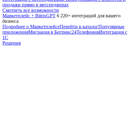
продажи прямо в мессенджерах
Смотреть все возможности
Маркетплейс + BitrixGPT
6 220+ интеграций для вашего
бизнеса
Подробнее о Маркетплейсе
Перейти в каталог
Популярные
приложения
Миграция в Битрикс24
Телефония
Интеграция с
1С
Решения