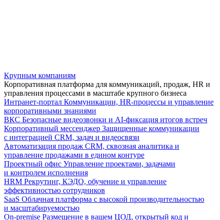
Крупным компаниям
Корпоративная платформа для коммуникаций, продаж, HR и
управления процессами в масштабе крупного бизнеса
Интранет-портал
Коммуникации, HR-процессы и управление
корпоративными знаниями
ВКС
Безопасные видеозвонки и AI-фиксация итогов встреч
Корпоративный мессенджер
Защищенные коммуникации
с интеграцией CRM, задач и видеосвязи
Автоматизация продаж
CRM, сквозная аналитика и
управление продажами в едином контуре
Проектный офис
Управление проектами, задачами
и контролем исполнения
HRM
Рекрутинг, КЭДО, обучение и управление
эффективностью сотрудников
SaaS
Облачная платформа с высокой производительностью
и масштабируемостью
On-premise
Размещение в вашем ЦОД, открытый код и