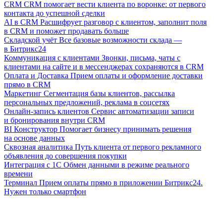
CRM
CRM помогает вести клиента по воронке: от первого
контакта до успешной сделки
AI в CRM
Расшифрует разговор с клиентом, заполнит поля
в CRM и поможет продавать больше
Складской учёт
Все базовые возможности склада —
в Битрикс24
Коммуникация с клиентами
Звонки, письма, чаты с
клиентами на сайте и в мессенджерах сохраняются в CRM
Оплата и Доставка
Прием оплаты и оформление доставки
прямо в CRM
Маркетинг
Сегментация базы клиентов, рассылка
персональных предложений, реклама в соцсетях
Онлайн-запись клиентов
Сервис автоматизации записи
и бронирования внутри CRM
BI Конструктор
Помогает бизнесу принимать решения
на основе данных
Сквозная аналитика
Путь клиента от первого рекламного
объявления до совершения покупки
Интеграция с 1С
Обмен данными в режиме реального
времени
Терминал
Прием оплаты прямо в приложении Битрикс24.
Нужен только смартфон