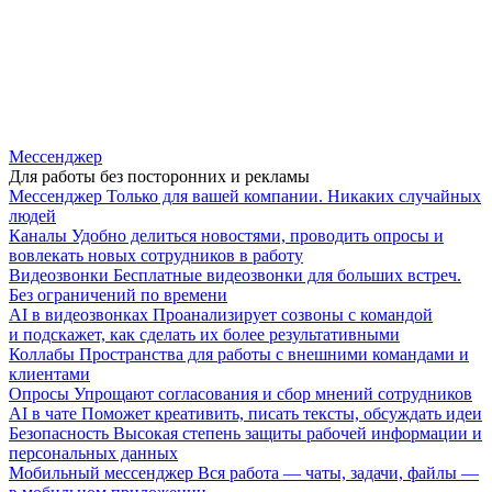
Мессенджер
Для работы без посторонних и рекламы
Мессенджер
Только для вашей компании. Никаких случайных
людей
Каналы
Удобно делиться новостями, проводить опросы и
вовлекать новых сотрудников в работу
Видеозвонки
Бесплатные видеозвонки для больших встреч.
Без ограничений по времени
AI в видеозвонках
Проанализирует созвоны с командой
и подскажет, как сделать их более результативными
Коллабы
Пространства для работы с внешними командами и
клиентами
Опросы
Упрощают согласования и сбор мнений сотрудников
AI в чате
Поможет креативить, писать тексты, обсуждать идеи
Безопасность
Высокая степень защиты рабочей информации и
персональных данных
Мобильный мессенджер
Вся работа — чаты, задачи, файлы —