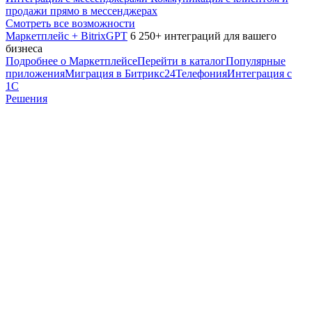
продажи прямо в мессенджерах
Смотреть все возможности
Маркетплейс + BitrixGPT
6 250+ интеграций для вашего
бизнеса
Подробнее о Маркетплейсе
Перейти в каталог
Популярные
приложения
Миграция в Битрикс24
Телефония
Интеграция с
1С
Решения