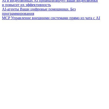
AI в видеозвонках
AI проанализирует ваши видеозвонки
и повысит их эффективность
AI-агенты
Ваши цифровые помощники. Без
программирования
MCP
Управление внешними системами прямо из чата с AI