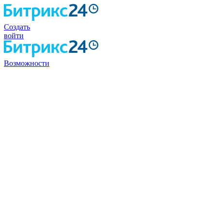
Создать
войти
Возможности