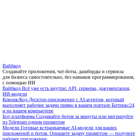
Вайбкод
Создавайте приложения, чат-боты, дашборды и сервисы
для бизнеса самостоятельно, без навыков программирования,
с помощью ИИ
Вайбкод
Всё уже есть внутри: API, серверы, документация,
ИИ-модели
Коворк/Код
Десктоп-приложение с AI-агентом, который
выполняет рабочие задачи прямо в вашем портале Битрикс24
и на вашем компьютере
Бот-платформа
Создавайте ботов за минуты или мигрируйте
из Telegram одним промптом
Модели
Готовые встраиваемые AI-модели для ваших
приложений и ботов. Опишите задачу промптом — получите
рабочее приложение