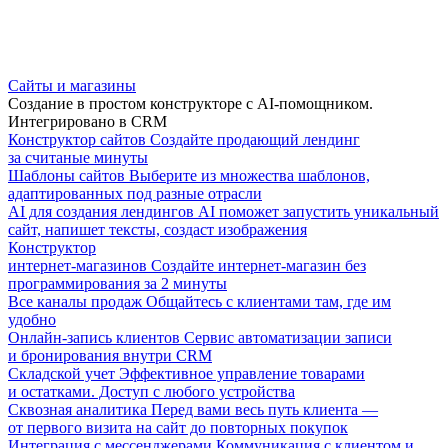
Сайты и магазины
Создание в простом конструкторе с AI-помощником.
Интегрировано в CRM
Конструктор сайтов
Создайте продающий лендинг
за считаные минуты
Шаблоны сайтов
Выберите из множества шаблонов,
адаптированных под разные отрасли
AI для создания лендингов
AI поможет запустить уникальный
сайт, напишет тексты, создаст изображения
Конструктор
интернет-магазинов
Создайте интернет-магазин без
программирования за 2 минуты
Все каналы продаж
Общайтесь с клиентами там, где им
удобно
Онлайн-запись клиентов
Сервис автоматизации записи
и бронирования внутри CRM
Складской учет
Эффективное управление товарами
и остатками. Доступ с любого устройства
Сквозная аналитика
Перед вами весь путь клиента —
от первого визита на сайт до повторных покупок
Интеграция с мессенджерами
Коммуникация с клиентом и