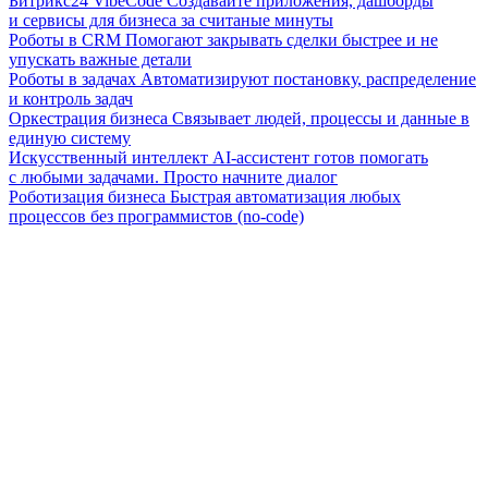
Битрикс24 VibeCode
Создавайте приложения, дашборды
и сервисы для бизнеса за считаные минуты
Роботы в CRM
Помогают закрывать сделки быстрее и не
упускать важные детали
Роботы в задачах
Автоматизируют постановку, распределение
и контроль задач
Оркестрация бизнеса
Связывает людей, процессы и данные в
единую систему
Искусственный интеллект
AI-ассистент готов помогать
с любыми задачами. Просто начните диалог
Роботизация бизнеса
Быстрая автоматизация любых
процессов без программистов (no-code)