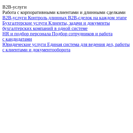
B2B-услуги
Работа с корпоративными клиентами и длинными сделками
B2B-услуги
Контроль длинных B2B-сделок на каждом этапе
Бухгалтерские услуги
Клиенты, задачи и документы
бухгалтерских компаний в одной системе
HR и подбор персонала
Подбор сотрудников и работа
с кандидатами
Юридические услуги
Единая система для ведения дел, работы
с клиентами и документооборота