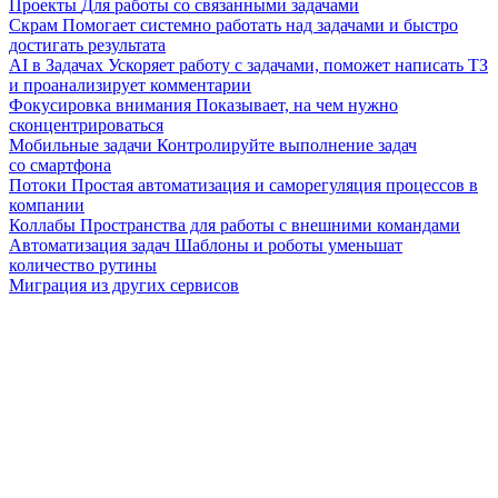
Проекты
Для работы со связанными задачами
Скрам
Помогает системно работать над задачами и быстро
достигать результата
AI в Задачах
Ускоряет работу с задачами, поможет написать ТЗ
и проанализирует комментарии
Фокусировка внимания
Показывает, на чем нужно
сконцентрироваться
Мобильные задачи
Контролируйте выполнение задач
со смартфона
Потоки
Простая автоматизация и саморегуляция процессов в
компании
Коллабы
Пространства для работы с внешними командами
Автоматизация задач
Шаблоны и роботы уменьшат
количество рутины
Миграция из других сервисов