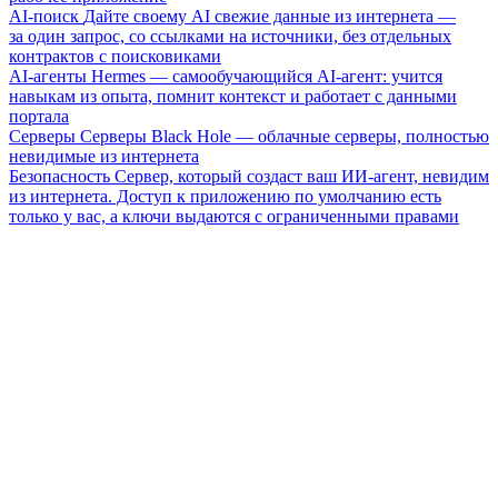
AI-поиск
Дайте своему AI свежие данные из интернета —
за один запрос, со ссылками на источники, без отдельных
контрактов с поисковиками
AI-агенты
Hermes — самообучающийся AI-агент: учится
навыкам из опыта, помнит контекст и работает с данными
портала
Серверы
Серверы Black Hole — облачные серверы, полностью
невидимые из интернета
Безопасность
Сервер, который создаст ваш ИИ-агент, невидим
из интернета. Доступ к приложению по умолчанию есть
только у вас, а ключи выдаются с ограниченными правами