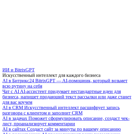
ИИ и BitrixGPT
Искусственный интеллект для каждого бизнеса
AI в Битрикс24
BitrixGPT — AI-помощник, который возьмет
всю рутину на себя
Чат с AI
AI-ассистент придумает нестандартные идеи для
бизнеса, напишет продающий текст рассылки или даже станет
для вас коучем
AI в CRM
Искусственный интеллект расшифрует запись
разговора с клиентом и заполнит CRM
AI в задачах
Поможет сформулировать описание, создаст чек-
лист, проанализирует комментарии
AI в сайтах
Создаст сайт за минуты по вашему описанию