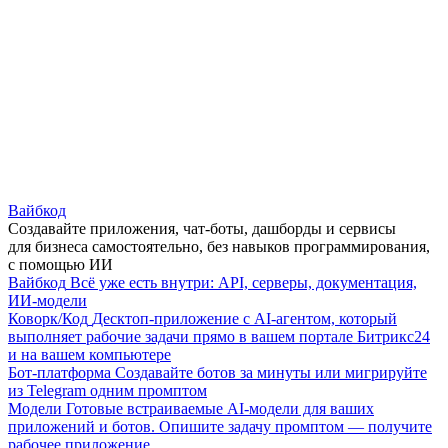
Вайбкод
Создавайте приложения, чат-боты, дашборды и сервисы
для бизнеса самостоятельно, без навыков программирования,
с помощью ИИ
Вайбкод
Всё уже есть внутри: API, серверы, документация,
ИИ-модели
Коворк/Код
Десктоп-приложение с AI-агентом, который
выполняет рабочие задачи прямо в вашем портале Битрикс24
и на вашем компьютере
Бот-платформа
Создавайте ботов за минуты или мигрируйте
из Telegram одним промптом
Модели
Готовые встраиваемые AI-модели для ваших
приложений и ботов. Опишите задачу промптом — получите
рабочее приложение