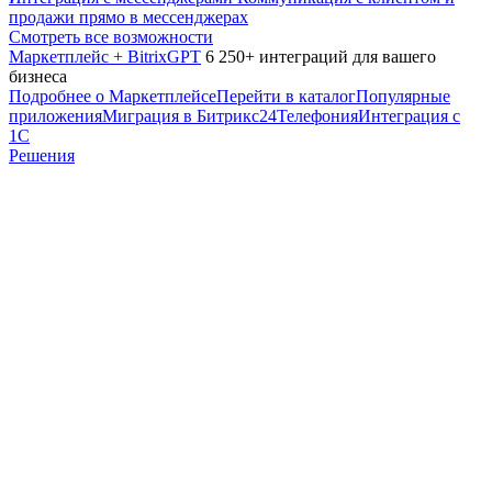
продажи прямо в мессенджерах
Смотреть все возможности
Маркетплейс + BitrixGPT
6 250+ интеграций для вашего
бизнеса
Подробнее о Маркетплейсе
Перейти в каталог
Популярные
приложения
Миграция в Битрикс24
Телефония
Интеграция с
1С
Решения