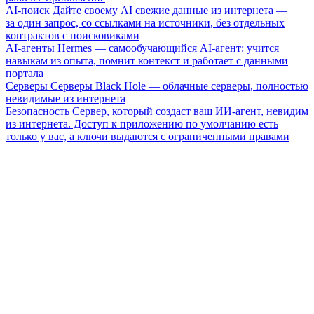
AI-поиск
Дайте своему AI свежие данные из интернета —
за один запрос, со ссылками на источники, без отдельных
контрактов с поисковиками
AI-агенты
Hermes — самообучающийся AI-агент: учится
навыкам из опыта, помнит контекст и работает с данными
портала
Серверы
Серверы Black Hole — облачные серверы, полностью
невидимые из интернета
Безопасность
Сервер, который создаст ваш ИИ-агент, невидим
из интернета. Доступ к приложению по умолчанию есть
только у вас, а ключи выдаются с ограниченными правами