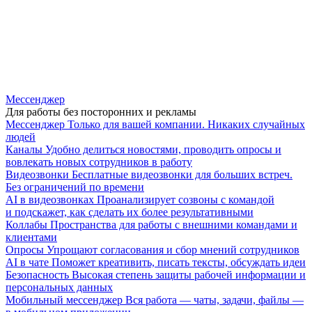
Мессенджер
Для работы без посторонних и рекламы
Мессенджер
Только для вашей компании. Никаких случайных
людей
Каналы
Удобно делиться новостями, проводить опросы и
вовлекать новых сотрудников в работу
Видеозвонки
Бесплатные видеозвонки для больших встреч.
Без ограничений по времени
AI в видеозвонках
Проанализирует созвоны с командой
и подскажет, как сделать их более результативными
Коллабы
Пространства для работы с внешними командами и
клиентами
Опросы
Упрощают согласования и сбор мнений сотрудников
AI в чате
Поможет креативить, писать тексты, обсуждать идеи
Безопасность
Высокая степень защиты рабочей информации и
персональных данных
Мобильный мессенджер
Вся работа — чаты, задачи, файлы —