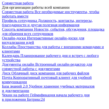
Совместная работа
Для организации работы всей компании
Совместная работа
Все необходимые инструменты, чтобы
работать вместе
Профиль сотрудника
Должность, контакты, интересы,
благодарности и другая полезная информация
Соцсеть компании
Новости, события, обсуждения, площадка
для общения всех сотрудников
Онлайн-доски
Интерактивные онлайн-доски для
визуализации идей
Коллабы
Пространства для работы с внешними командами и
клиентами
Календарь
Планирование рабочего дня и встреч с любого
устройства
Документы онлайн
Встроенный онлайн-редактор для
совместной работы с документами
Диск
Облачный диск компании для рабочих файлов
Почта
Корпоративный почтовый клиент для удобной
коммуникации
База знаний 2.0
Удобное хранение учебных материалов
и документации
Чекин на работе
Геймификация начала рабочего дня
в приложении Битрикс24