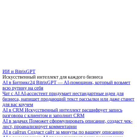
ИИ и BitrixGPT
Искусственный интеллект для каждого бизнеса
AI в Битрикс24
BitrixGPT — AI-помощник, который возьмет
всю рутину на себя
Чат с AI
AI-ассистент придумает нестандартные идеи для
бизнеса, напишет продающий текст рассылки или даже станет
для вас коучем
AI в CRM
Искусственный интеллект расшифрует запись
разговора с клиентом и заполнит CRM
AI в задачах
Поможет сформулировать описание, создаст чек-
лист, проанализирует комментарии
AI в сайтах
Создаст сайт за минуты по вашему описанию