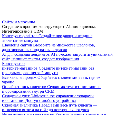
Сайты и магазины
Создание в простом конструкторе с AI-помощником.
Интегрировано в CRM
Конструктор сайтов
Создайте продающий лендинг
за считаные минуты
Шаблоны сайтов
Выберите из множества шаблонов,
адаптированных под разные отрасли
AI для создания лендингов
AI поможет запустить уникальный
сайт, напишет тексты, создаст изображения
Конструктор
интернет-магазинов
Создайте интернет-магазин без
программирования за 2 минуты
Все каналы продаж
Общайтесь с клиентами там, где им
удобно
Онлайн-запись клиентов
Сервис автоматизации записи
и бронирования внутри CRM
Складской учет
Эффективное управление товарами
и остатками. Доступ с любого устройства
Сквозная аналитика
Перед вами весь путь клиента —
от первого визита на сайт до повторных покупок
Интеграция с мессенджерами
Коммуникация с клиентом и