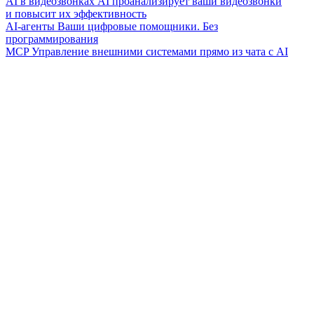
AI в видеозвонках
AI проанализирует ваши видеозвонки
и повысит их эффективность
AI-агенты
Ваши цифровые помощники. Без
программирования
MCP
Управление внешними системами прямо из чата с AI