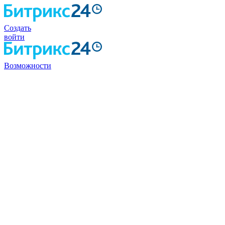
Создать
войти
Возможности