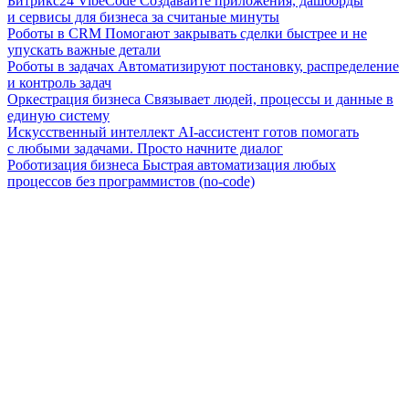
Битрикс24 VibeCode
Создавайте приложения, дашборды
и сервисы для бизнеса за считаные минуты
Роботы в CRM
Помогают закрывать сделки быстрее и не
упускать важные детали
Роботы в задачах
Автоматизируют постановку, распределение
и контроль задач
Оркестрация бизнеса
Связывает людей, процессы и данные в
единую систему
Искусственный интеллект
AI-ассистент готов помогать
с любыми задачами. Просто начните диалог
Роботизация бизнеса
Быстрая автоматизация любых
процессов без программистов (no-code)