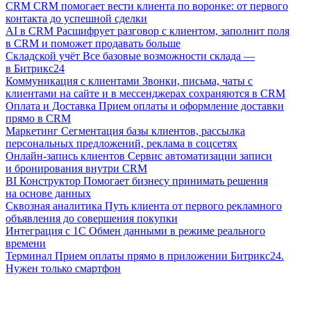
CRM
CRM помогает вести клиента по воронке: от первого
контакта до успешной сделки
AI в CRM
Расшифрует разговор с клиентом, заполнит поля
в CRM и поможет продавать больше
Складской учёт
Все базовые возможности склада —
в Битрикс24
Коммуникация с клиентами
Звонки, письма, чаты с
клиентами на сайте и в мессенджерах сохраняются в CRM
Оплата и Доставка
Прием оплаты и оформление доставки
прямо в CRM
Маркетинг
Сегментация базы клиентов, рассылка
персональных предложений, реклама в соцсетях
Онлайн-запись клиентов
Сервис автоматизации записи
и бронирования внутри CRM
BI Конструктор
Помогает бизнесу принимать решения
на основе данных
Сквозная аналитика
Путь клиента от первого рекламного
объявления до совершения покупки
Интеграция с 1С
Обмен данными в режиме реального
времени
Терминал
Прием оплаты прямо в приложении Битрикс24.
Нужен только смартфон