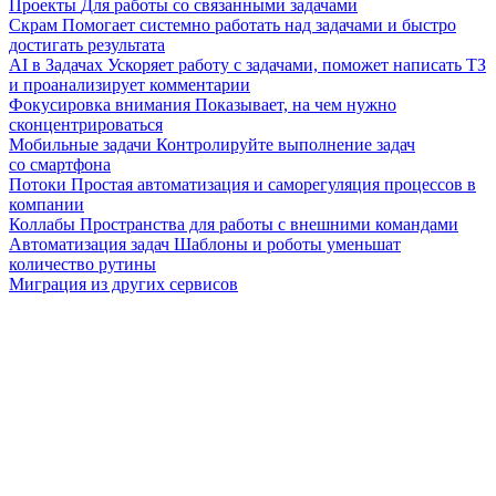
Проекты
Для работы со связанными задачами
Скрам
Помогает системно работать над задачами и быстро
достигать результата
AI в Задачах
Ускоряет работу с задачами, поможет написать ТЗ
и проанализирует комментарии
Фокусировка внимания
Показывает, на чем нужно
сконцентрироваться
Мобильные задачи
Контролируйте выполнение задач
со смартфона
Потоки
Простая автоматизация и саморегуляция процессов в
компании
Коллабы
Пространства для работы с внешними командами
Автоматизация задач
Шаблоны и роботы уменьшат
количество рутины
Миграция из других сервисов