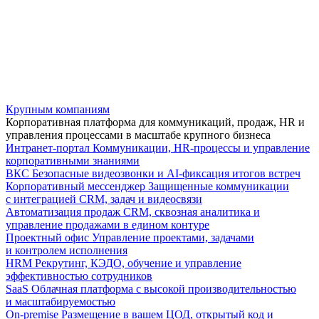
Крупным компаниям
Корпоративная платформа для коммуникаций, продаж, HR и
управления процессами в масштабе крупного бизнеса
Интранет-портал
Коммуникации, HR-процессы и управление
корпоративными знаниями
ВКС
Безопасные видеозвонки и AI-фиксация итогов встреч
Корпоративный мессенджер
Защищенные коммуникации
с интеграцией CRM, задач и видеосвязи
Автоматизация продаж
CRM, сквозная аналитика и
управление продажами в едином контуре
Проектный офис
Управление проектами, задачами
и контролем исполнения
HRM
Рекрутинг, КЭДО, обучение и управление
эффективностью сотрудников
SaaS
Облачная платформа с высокой производительностью
и масштабируемостью
On-premise
Размещение в вашем ЦОД, открытый код и