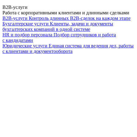
B2B-услуги
Работа с корпоративными клиентами и длинными сделками
B2B-услуги
Контроль длинных B2B-сделок на каждом этапе
Бухгалтерские услуги
Клиенты, задачи и документы
бухгалтерских компаний в одной системе
HR и подбор персонала
Подбор сотрудников и работа
с кандидатами
Юридические услуги
Единая система для ведения дел, работы
с клиентами и документооборота