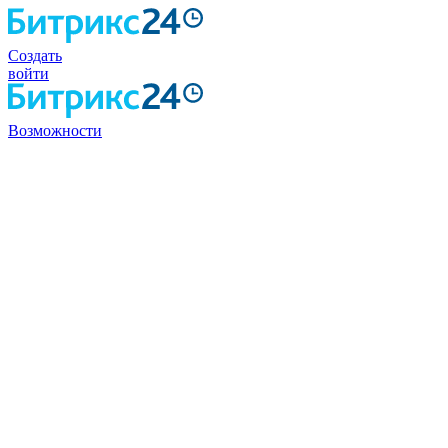
Создать
войти
Возможности