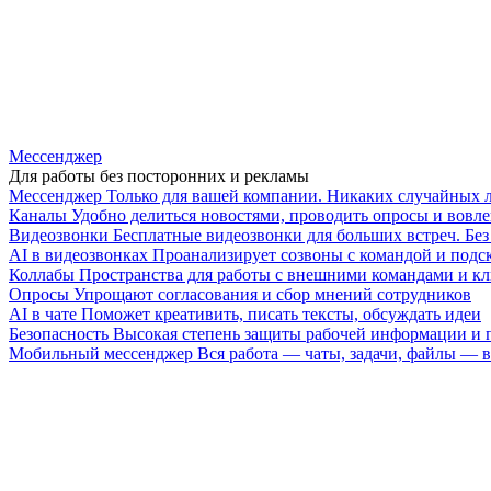
Мессенджер
Для работы без посторонних и рекламы
Мессенджер
Только для вашей компании. Никаких случайных 
Каналы
Удобно делиться новостями, проводить опросы и вовле
Видеозвонки
Бесплатные видеозвонки для больших встреч. Бе
AI в видеозвонках
Проанализирует созвоны с командой и подск
Коллабы
Пространства для работы с внешними командами и к
Опросы
Упрощают согласования и сбор мнений сотрудников
AI в чате
Поможет креативить, писать тексты, обсуждать идеи
Безопасность
Высокая степень защиты рабочей информации и
Мобильный мессенджер
Вся работа — чаты, задачи, файлы —