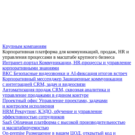
Крупным компаниям
Корпоративная платформа для коммуникаций, продаж, HR и
управления процессами в масштабе крупного бизнеса
Интранет-портал
Коммуникации, HR-процессы и управление
корпоративными знаниями
ВКС
Безопасные видеозвонки и AI-фиксация итогов встреч
Корпоративный мессенджер
Защищенные коммуникации
с интеграцией CRM, задач и видеосвязи
Автоматизация продаж
CRM, сквозная аналитика и
управление продажами в едином контуре
Проектный офис
Управление проектами, задачами
и контролем исполнения
HRM
Рекрутинг, КЭДО, обучение и управление
эффективностью сотрудников
SaaS
Облачная платформа с высокой производительностью
и масштабируемостью
On-premise
Размещение в вашем ЦОД, открытый код и