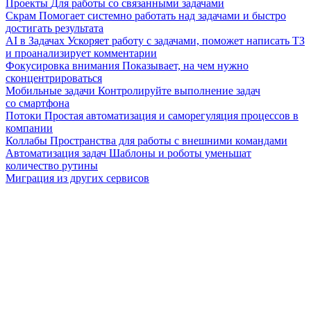
Проекты
Для работы со связанными задачами
Скрам
Помогает системно работать над задачами и быстро
достигать результата
AI в Задачах
Ускоряет работу с задачами, поможет написать ТЗ
и проанализирует комментарии
Фокусировка внимания
Показывает, на чем нужно
сконцентрироваться
Мобильные задачи
Контролируйте выполнение задач
со смартфона
Потоки
Простая автоматизация и саморегуляция процессов в
компании
Коллабы
Пространства для работы с внешними командами
Автоматизация задач
Шаблоны и роботы уменьшат
количество рутины
Миграция из других сервисов