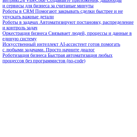
Битрикс24 VibeCode
Создавайте приложения, дашборды
и сервисы для бизнеса за считаные минуты
Роботы в CRM
Помогают закрывать сделки быстрее и не
упускать важные детали
Роботы в задачах
Автоматизируют постановку, распределение
и контроль задач
Оркестрация бизнеса
Связывает людей, процессы и данные в
единую систему
Искусственный интеллект
AI-ассистент готов помогать
с любыми задачами. Просто начните диалог
Роботизация бизнеса
Быстрая автоматизация любых
процессов без программистов (no-code)