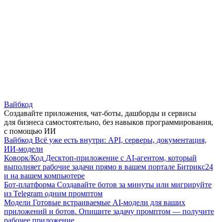
Вайбкод
Создавайте приложения, чат-боты, дашборды и сервисы
для бизнеса самостоятельно, без навыков программирования,
с помощью ИИ
Вайбкод
Всё уже есть внутри: API, серверы, документация,
ИИ-модели
Коворк/Код
Десктоп-приложение с AI-агентом, который
выполняет рабочие задачи прямо в вашем портале Битрикс24
и на вашем компьютере
Бот-платформа
Создавайте ботов за минуты или мигрируйте
из Telegram одним промптом
Модели
Готовые встраиваемые AI-модели для ваших
приложений и ботов. Опишите задачу промптом — получите
рабочее приложение