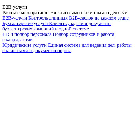
B2B-услуги
Работа с корпоративными клиентами и длинными сделками
B2B-услуги
Контроль длинных B2B-сделок на каждом этапе
Бухгалтерские услуги
Клиенты, задачи и документы
бухгалтерских компаний в одной системе
HR и подбор персонала
Подбор сотрудников и работа
с кандидатами
Юридические услуги
Единая система для ведения дел, работы
с клиентами и документооборота