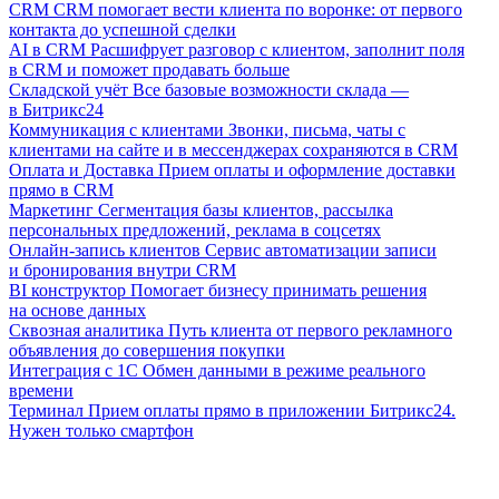
CRM
CRM помогает вести клиента по воронке: от первого
контакта до успешной сделки
AI в CRM
Расшифрует разговор с клиентом, заполнит поля
в CRM и поможет продавать больше
Складской учёт
Все базовые возможности склада —
в Битрикс24
Коммуникация с клиентами
Звонки, письма, чаты с
клиентами на сайте и в мессенджерах сохраняются в CRM
Оплата и Доставка
Прием оплаты и оформление доставки
прямо в CRM
Маркетинг
Сегментация базы клиентов, рассылка
персональных предложений, реклама в соцсетях
Онлайн-запись клиентов
Сервис автоматизации записи
и бронирования внутри CRM
BI конструктор
Помогает бизнесу принимать решения
на основе данных
Сквозная аналитика
Путь клиента от первого рекламного
объявления до совершения покупки
Интеграция с 1С
Обмен данными в режиме реального
времени
Терминал
Прием оплаты прямо в приложении Битрикс24.
Нужен только смартфон