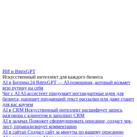
ИИ и BitrixGPT
Искусственный интеллект для каждого бизнеса
AI в Битрикс24
BitrixGPT — AI-помощник, который возьмет
всю рутину на себя
Чат с AI
AI-ассистент придумает нестандартные идеи для
бизнеса, напишет продающий текст рассылки или даже станет
для вас коучем
AI в CRM
Искусственный интеллект расшифрует запись
разговора с клиентом и заполнит CRM
AI в задачах
Поможет сформулировать описание, создаст чек-
лист, проанализирует комментарии
AI в сайтах
Создаст сайт за минуты по вашему описанию