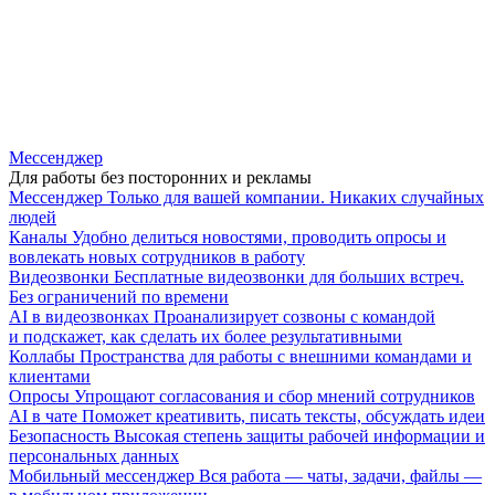
Мессенджер
Для работы без посторонних и рекламы
Мессенджер
Только для вашей компании. Никаких случайных
людей
Каналы
Удобно делиться новостями, проводить опросы и
вовлекать новых сотрудников в работу
Видеозвонки
Бесплатные видеозвонки для больших встреч.
Без ограничений по времени
AI в видеозвонках
Проанализирует созвоны с командой
и подскажет, как сделать их более результативными
Коллабы
Пространства для работы с внешними командами и
клиентами
Опросы
Упрощают согласования и сбор мнений сотрудников
AI в чате
Поможет креативить, писать тексты, обсуждать идеи
Безопасность
Высокая степень защиты рабочей информации и
персональных данных
Мобильный мессенджер
Вся работа — чаты, задачи, файлы —