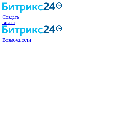
Создать
войти
Возможности