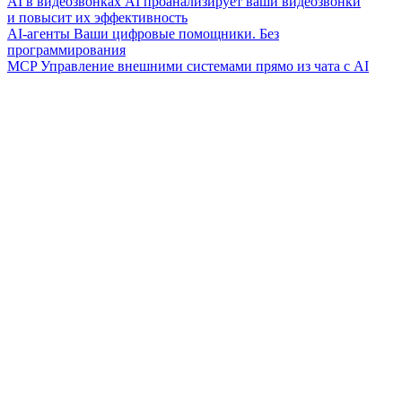
AI в видеозвонках
AI проанализирует ваши видеозвонки
и повысит их эффективность
AI-агенты
Ваши цифровые помощники. Без
программирования
MCP
Управление внешними системами прямо из чата с AI