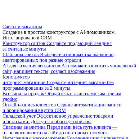
Сайты и магазины
Создание в простом конструкторе с AI-помощником.
Интегрировано в CRM
Конструктор сайтов
Создайте продающий лендинг
за считаные минуты
Шаблоны сайтов
Выберите из множества шаблонов,
адаптированных под разные отрасли
AI для создания лендингов
AI поможет запустить уникальный
сайт, напишет тексты, создаст изображения
Конструктор
интернет-магазинов
Создайте интернет-магазин без
программирования за 2 минуты
Все каналы продаж
Общайтесь с клиентами там, где им
удобно
Онлайн-запись клиентов
Сервис автоматизации записи
и бронирования внутри CRM
Складской учет
Эффективное управление товарами
и остатками. Доступ с любого устройства
Сквозная аналитика
Перед вами весь путь клиента —
от первого визита на сайт до повторных покупок
Интеграция с мессенджерами
Коммуникация с клиентом и