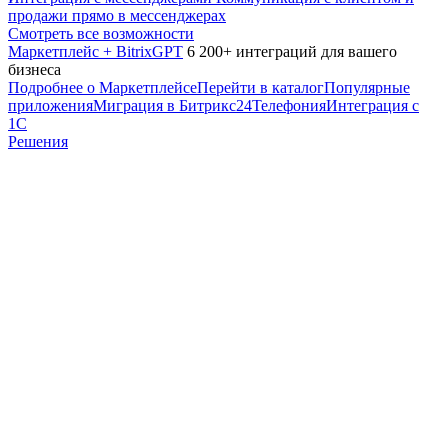
продажи прямо в мессенджерах
Смотреть все возможности
Маркетплейс + BitrixGPT
6 200+ интеграций для вашего
бизнеса
Подробнее о Маркетплейсе
Перейти в каталог
Популярные
приложения
Миграция в Битрикс24
Телефония
Интеграция с
1С
Решения