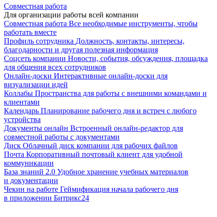
Совместная работа
Для организации работы всей компании
Совместная работа
Все необходимые инструменты, чтобы
работать вместе
Профиль сотрудника
Должность, контакты, интересы,
благодарности и другая полезная информация
Соцсеть компании
Новости, события, обсуждения, площадка
для общения всех сотрудников
Онлайн-доски
Интерактивные онлайн-доски для
визуализации идей
Коллабы
Пространства для работы с внешними командами и
клиентами
Календарь
Планирование рабочего дня и встреч с любого
устройства
Документы онлайн
Встроенный онлайн-редактор для
совместной работы с документами
Диск
Облачный диск компании для рабочих файлов
Почта
Корпоративный почтовый клиент для удобной
коммуникации
База знаний 2.0
Удобное хранение учебных материалов
и документации
Чекин на работе
Геймификация начала рабочего дня
в приложении Битрикс24