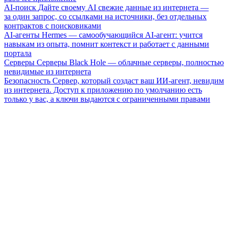
AI-поиск
Дайте своему AI свежие данные из интернета —
за один запрос, со ссылками на источники, без отдельных
контрактов с поисковиками
AI-агенты
Hermes — самообучающийся AI-агент: учится
навыкам из опыта, помнит контекст и работает с данными
портала
Серверы
Серверы Black Hole — облачные серверы, полностью
невидимые из интернета
Безопасность
Сервер, который создаст ваш ИИ-агент, невидим
из интернета. Доступ к приложению по умолчанию есть
только у вас, а ключи выдаются с ограниченными правами