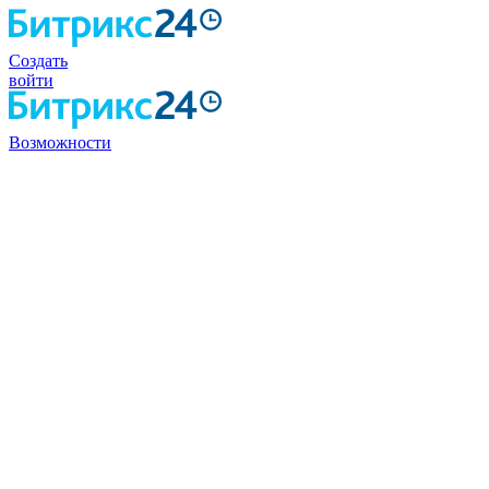
Создать
войти
Возможности