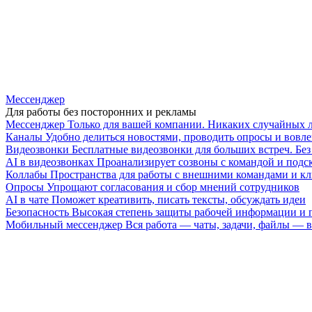
Мессенджер
Для работы без посторонних и рекламы
Мессенджер
Только для вашей компании. Никаких случайных 
Каналы
Удобно делиться новостями, проводить опросы и вовле
Видеозвонки
Бесплатные видеозвонки для больших встреч. Бе
AI в видеозвонках
Проанализирует созвоны с командой и подск
Коллабы
Пространства для работы с внешними командами и к
Опросы
Упрощают согласования и сбор мнений сотрудников
AI в чате
Поможет креативить, писать тексты, обсуждать идеи
Безопасность
Высокая степень защиты рабочей информации и
Мобильный мессенджер
Вся работа — чаты, задачи, файлы —