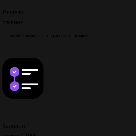
Выдели
главное
Прочитай большой текст и расскажи покороче
Заполни
поля в CRM