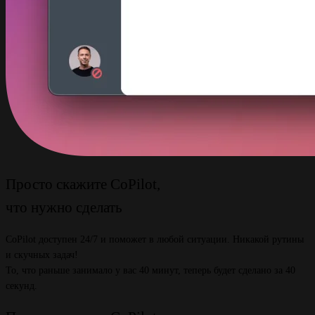
Просто скажите CoPilot,
что нужно сделать
CoPilot доступен 24/7 и поможет в любой ситуации. Никакой рутины
и скучных задач!
То, что раньше занимало у вас 40 минут, теперь будет сделано за 40
секунд.