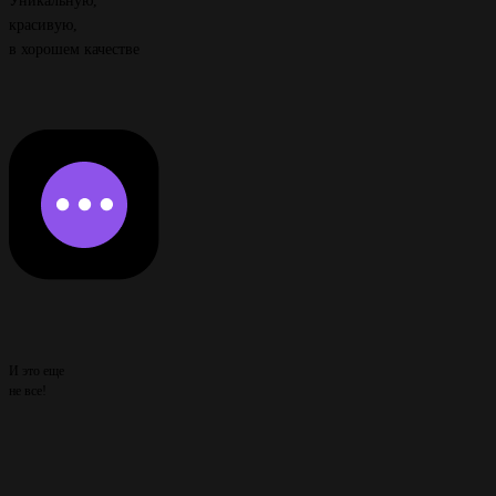
Уникальную,
красивую,
в хорошем качестве
И это еще
не все!