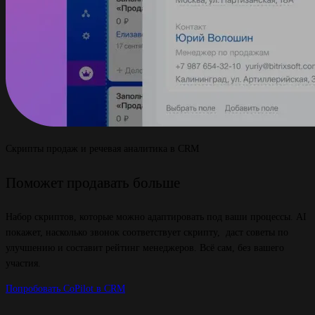
Скрипты продаж и речевая аналитика в CRM
Поможет продавать больше
Набор скриптов, которые можно адаптировать под ваши процессы. AI
покажет, насколько звонок соответствует скрипту, даст советы по
улучшению и составит рейтинг менеджеров. Всё сам, без вашего
участия.
Попробовать CoPilot в CRM