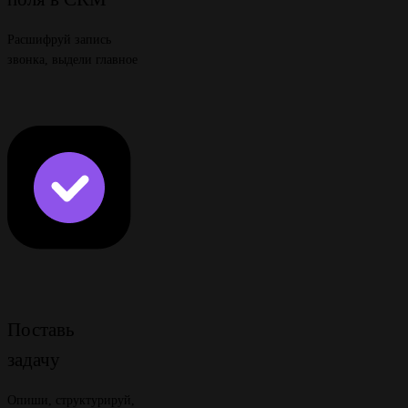
Расшифруй запись
звонка, выдели главное
Поставь
задачу
Опиши, структурируй,