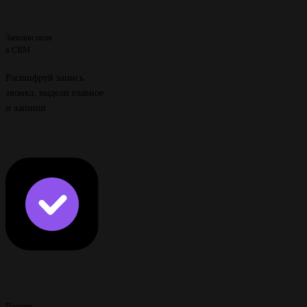
Заполни поля
в CRM
Расшифруй запись
звонка, выдели главное
и запиши
Поставь