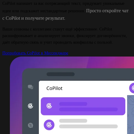
CoPilot напишет за вас потрясающий текст, придумает уникальные
Просто откройте чат
идеи или подскажет нестандартные решения.
с CoPilot и получите результат.
Ваши созвоны с коллегами станут ещё эффективнее. CoPilot
расшифровывает и анализирует звонки, фиксирует договорённости,
даёт обратную связь и учит проводить конфколлы с пользой.
Попробовать CoPilot в Мессенджере