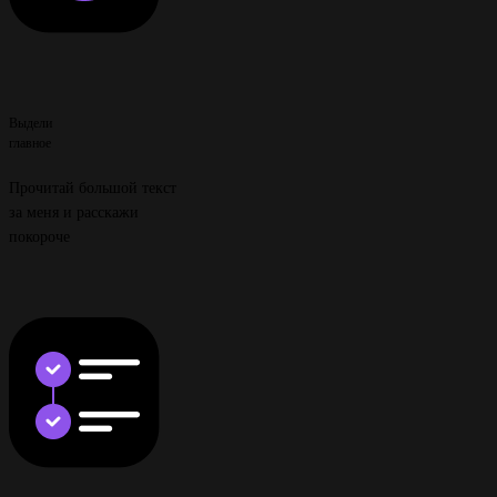
Выдели
главное
Прочитай большой текст
за меня и расскажи
покороче