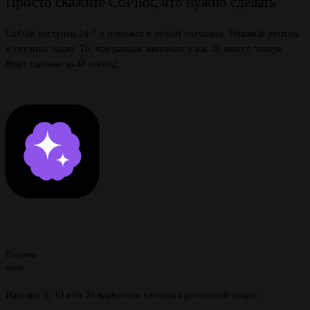
Просто скажите CoPilot, что нужно сделать
CoPilot доступен 24/7 и поможет в любой ситуации. Никакой рутины
и скучных задач! То, что раньше занимало у вас 40 минут, теперь
будет сделано за 40 секунд.
Подкинь
идею
Напиши 5, 10 или 20 вариантов названия рекламной акции