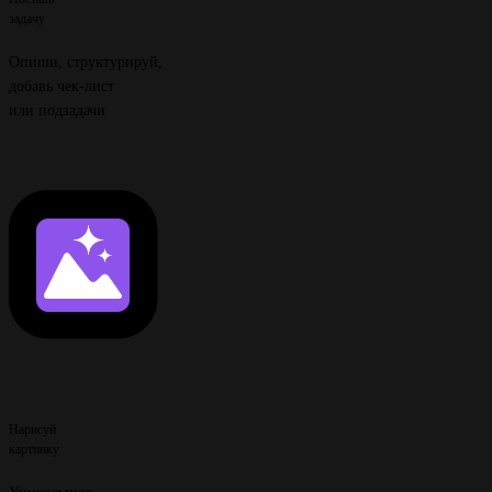
задачу
Опиши, структурируй,
добавь чек-лист
или подзадачи
Нарисуй
картинку