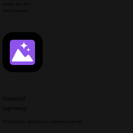
добавь чек-лист
или подзадачи
Нарисуй
картинку
Уникальную, красивую, в хорошем качестве