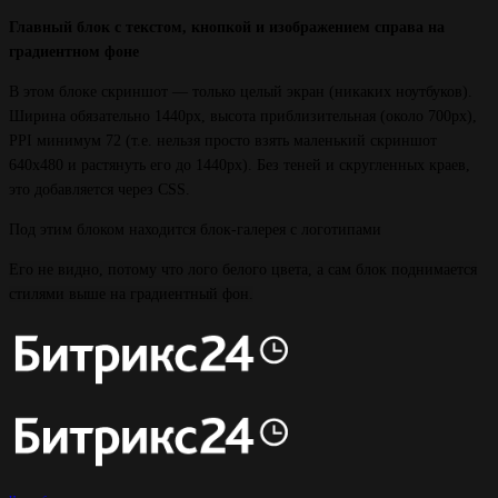
Главный блок с текстом, кнопкой и изображением cправа на
градиентном фоне
В этом блоке скриншот — только целый экран (никаких ноутбуков).
Ширина обязательно 1440px, высота приблизительная (около 700px),
PPI минимум 72 (т.е. нельзя просто взять маленький скриншот
640x480 и растянуть его до 1440px). Без теней и скругленных краев,
это добавляется через CSS.
Под этим блоком находится блок-галерея с логотипами
Его не видно, потому что лого белого цвета, а сам блок поднимается
стилями выше на градиентный фон.