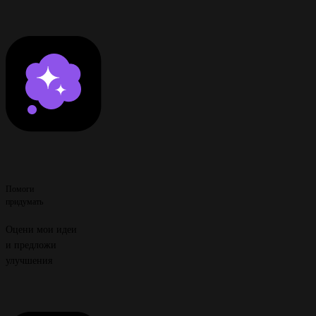
Помоги
придумать
Оцени мои идеи
и предложи
улучшения