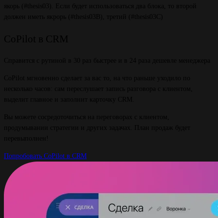
якорь (#thesis03). Если будет использоваться два блока, то второй
должен иметь якрорь (#thesis03B), третий (#thesis03C)
CoPilot в CRM
Справится с рутиной в 30 раз быстрее и в 24 раза дешевле менеджера
CoPilot мгновенно сделает за вас то, на что раньше уходило по
несколько часов: сам переслушает запись разговора с клиентом,
выделит главное и заполнит карточку CRM.
Вы можете сосредоточиться на переговорах с клиентом,
продумывании стратегии и других задачах. План продаж будет
перевыполнен!
Попробовать CoPilot в CRM