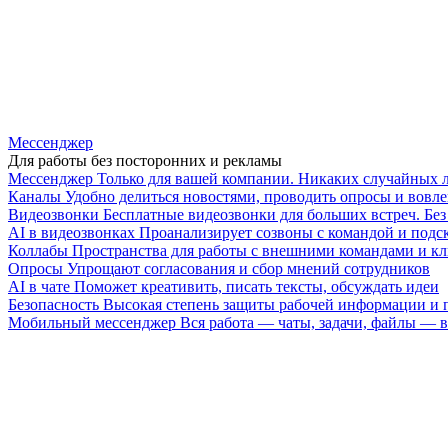
Мессенджер
Для работы без посторонних и рекламы
Мессенджер
Только для вашей компании. Никаких случайных 
Каналы
Удобно делиться новостями, проводить опросы и вовле
Видеозвонки
Бесплатные видеозвонки для больших встреч. Бе
AI в видеозвонках
Проанализирует созвоны с командой и подск
Коллабы
Пространства для работы с внешними командами и к
Опросы
Упрощают согласования и сбор мнений сотрудников
AI в чате
Поможет креативить, писать тексты, обсуждать идеи
Безопасность
Высокая степень защиты рабочей информации и
Мобильный мессенджер
Вся работа — чаты, задачи, файлы —