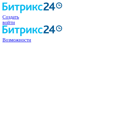
Создать
войти
Возможности