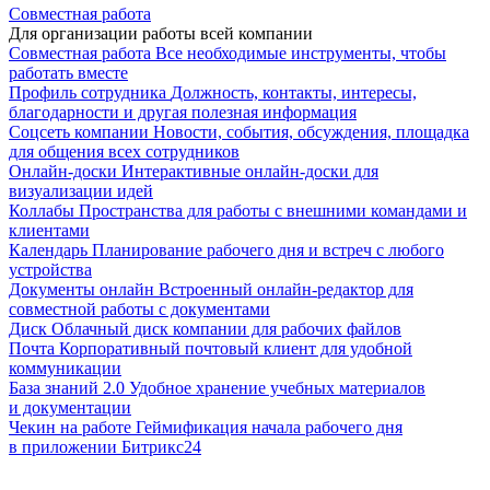
Совместная работа
Для организации работы всей компании
Совместная работа
Все необходимые инструменты, чтобы
работать вместе
Профиль сотрудника
Должность, контакты, интересы,
благодарности и другая полезная информация
Соцсеть компании
Новости, события, обсуждения, площадка
для общения всех сотрудников
Онлайн-доски
Интерактивные онлайн-доски для
визуализации идей
Коллабы
Пространства для работы с внешними командами и
клиентами
Календарь
Планирование рабочего дня и встреч с любого
устройства
Документы онлайн
Встроенный онлайн-редактор для
совместной работы с документами
Диск
Облачный диск компании для рабочих файлов
Почта
Корпоративный почтовый клиент для удобной
коммуникации
База знаний 2.0
Удобное хранение учебных материалов
и документации
Чекин на работе
Геймификация начала рабочего дня
в приложении Битрикс24