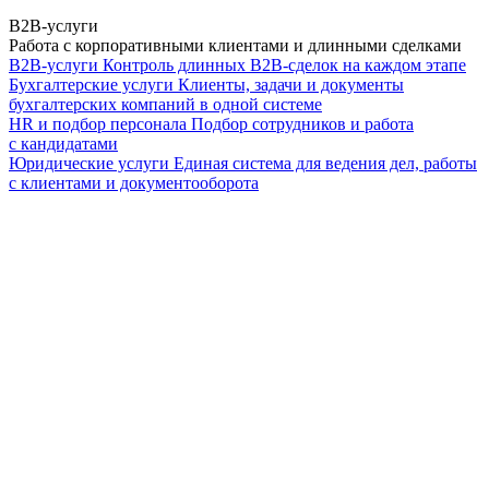
B2B-услуги
Работа с корпоративными клиентами и длинными сделками
B2B-услуги
Контроль длинных B2B-сделок на каждом этапе
Бухгалтерские услуги
Клиенты, задачи и документы
бухгалтерских компаний в одной системе
HR и подбор персонала
Подбор сотрудников и работа
с кандидатами
Юридические услуги
Единая система для ведения дел, работы
с клиентами и документооборота