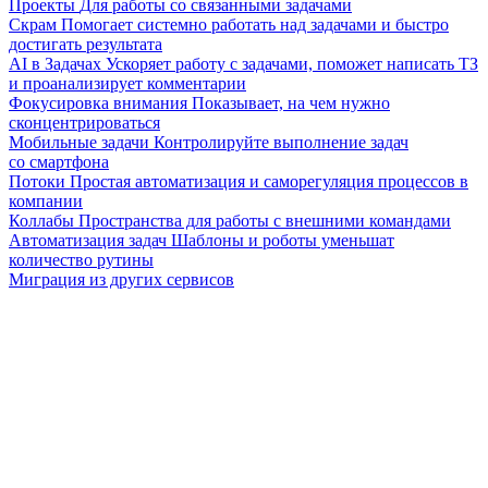
Проекты
Для работы со связанными задачами
Скрам
Помогает системно работать над задачами и быстро
достигать результата
AI в Задачах
Ускоряет работу с задачами, поможет написать ТЗ
и проанализирует комментарии
Фокусировка внимания
Показывает, на чем нужно
сконцентрироваться
Мобильные задачи
Контролируйте выполнение задач
со смартфона
Потоки
Простая автоматизация и саморегуляция процессов в
компании
Коллабы
Пространства для работы с внешними командами
Автоматизация задач
Шаблоны и роботы уменьшат
количество рутины
Миграция из других сервисов