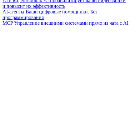
AI в видеозвонках
AI проанализирует ваши видеозвонки
и повысит их эффективность
AI-агенты
Ваши цифровые помощники. Без
программирования
MCP
Управление внешними системами прямо из чата с AI