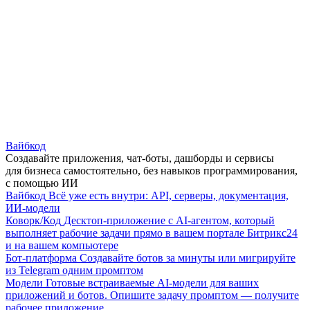
Вайбкод
Создавайте приложения, чат-боты, дашборды и сервисы
для бизнеса самостоятельно, без навыков программирования,
с помощью ИИ
Вайбкод
Всё уже есть внутри: API, серверы, документация,
ИИ-модели
Коворк/Код
Десктоп-приложение с AI-агентом, который
выполняет рабочие задачи прямо в вашем портале Битрикс24
и на вашем компьютере
Бот-платформа
Создавайте ботов за минуты или мигрируйте
из Telegram одним промптом
Модели
Готовые встраиваемые AI-модели для ваших
приложений и ботов. Опишите задачу промптом — получите
рабочее приложение