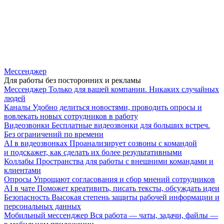
Мессенджер
Для работы без посторонних и рекламы
Мессенджер
Только для вашей компании. Никаких случайных
людей
Каналы
Удобно делиться новостями, проводить опросы и
вовлекать новых сотрудников в работу
Видеозвонки
Бесплатные видеозвонки для больших встреч.
Без ограничений по времени
AI в видеозвонках
Проанализирует созвоны с командой
и подскажет, как сделать их более результативными
Коллабы
Пространства для работы с внешними командами и
клиентами
Опросы
Упрощают согласования и сбор мнений сотрудников
AI в чате
Поможет креативить, писать тексты, обсуждать идеи
Безопасность
Высокая степень защиты рабочей информации и
персональных данных
Мобильный мессенджер
Вся работа — чаты, задачи, файлы —