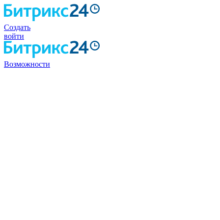
Создать
войти
Возможности