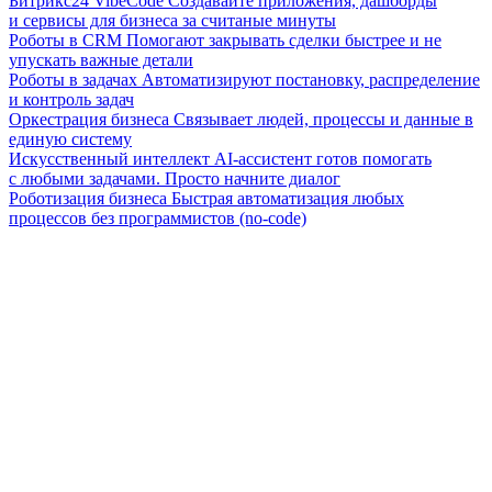
Битрикс24 VibeCode
Создавайте приложения, дашборды
и сервисы для бизнеса за считаные минуты
Роботы в CRM
Помогают закрывать сделки быстрее и не
упускать важные детали
Роботы в задачах
Автоматизируют постановку, распределение
и контроль задач
Оркестрация бизнеса
Связывает людей, процессы и данные в
единую систему
Искусственный интеллект
AI-ассистент готов помогать
с любыми задачами. Просто начните диалог
Роботизация бизнеса
Быстрая автоматизация любых
процессов без программистов (no-code)