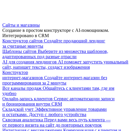
Сайты и магазины
Создание в простом конструкторе с AI-помощником.
Интегрировано в CRM
Конструктор сайтов
Создайте продающий лендинг
за считаные минуты
Шаблоны сайтов
Выберите из множества шаблонов,
адаптированных под разные отрасли
AI для создания лендингов
AI поможет запустить уникальный
сайт, напишет тексты, создаст изображения
Конструктор
интернет-магазинов
Создайте интернет-магазин без
программирования за 2 минуты
Все каналы продаж
Общайтесь с клиентами там, где им
удобно
Онлайн-запись клиентов
Сервис автоматизации записи
и бронирования внутри CRM
Складской учет
Эффективное управление товарами
и остатками. Доступ с любого устройства
Сквозная аналитика
Перед вами весь путь клиента —
от первого визита на сайт до повторных покупок
Интеграция с мессенджерами
Коммуникация с клиентом и