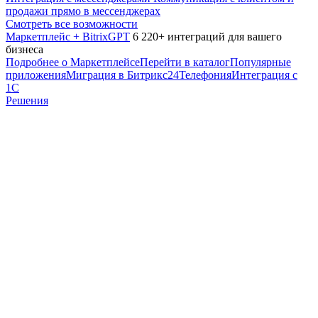
продажи прямо в мессенджерах
Смотреть все возможности
Маркетплейс + BitrixGPT
6 220+ интеграций для вашего
бизнеса
Подробнее о Маркетплейсе
Перейти в каталог
Популярные
приложения
Миграция в Битрикс24
Телефония
Интеграция с
1С
Решения