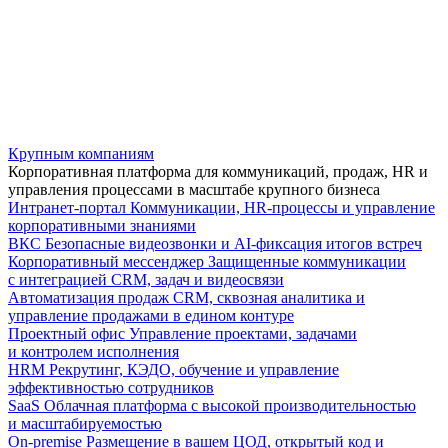
Крупным компаниям
Корпоративная платформа для коммуникаций, продаж, HR и
управления процессами в масштабе крупного бизнеса
Интранет-портал
Коммуникации, HR-процессы и управление
корпоративными знаниями
ВКС
Безопасные видеозвонки и AI-фиксация итогов встреч
Корпоративный мессенджер
Защищенные коммуникации
с интеграцией CRM, задач и видеосвязи
Автоматизация продаж
CRM, сквозная аналитика и
управление продажами в едином контуре
Проектный офис
Управление проектами, задачами
и контролем исполнения
HRM
Рекрутинг, КЭДО, обучение и управление
эффективностью сотрудников
SaaS
Облачная платформа с высокой производительностью
и масштабируемостью
On-premise
Размещение в вашем ЦОД, открытый код и