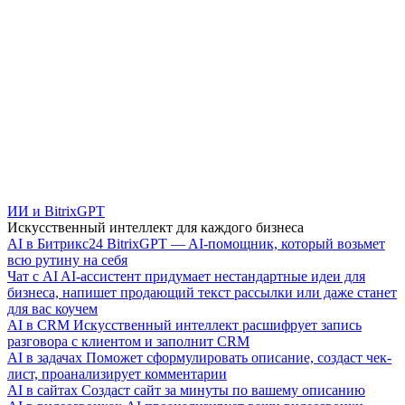
ИИ и BitrixGPT
Искусственный интеллект для каждого бизнеса
AI в Битрикс24
BitrixGPT — AI-помощник, который возьмет
всю рутину на себя
Чат с AI
AI-ассистент придумает нестандартные идеи для
бизнеса, напишет продающий текст рассылки или даже станет
для вас коучем
AI в CRM
Искусственный интеллект расшифрует запись
разговора с клиентом и заполнит CRM
AI в задачах
Поможет сформулировать описание, создаст чек-
лист, проанализирует комментарии
AI в сайтах
Создаст сайт за минуты по вашему описанию