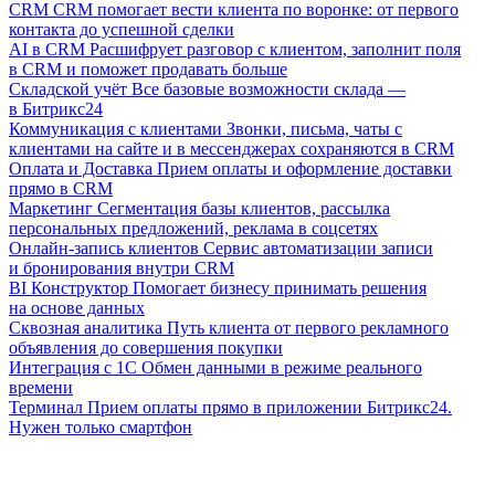
CRM
CRM помогает вести клиента по воронке: от первого
контакта до успешной сделки
AI в CRM
Расшифрует разговор с клиентом, заполнит поля
в CRM и поможет продавать больше
Складской учёт
Все базовые возможности склада —
в Битрикс24
Коммуникация с клиентами
Звонки, письма, чаты с
клиентами на сайте и в мессенджерах сохраняются в CRM
Оплата и Доставка
Прием оплаты и оформление доставки
прямо в CRM
Маркетинг
Сегментация базы клиентов, рассылка
персональных предложений, реклама в соцсетях
Онлайн-запись клиентов
Сервис автоматизации записи
и бронирования внутри CRM
BI Конструктор
Помогает бизнесу принимать решения
на основе данных
Сквозная аналитика
Путь клиента от первого рекламного
объявления до совершения покупки
Интеграция с 1С
Обмен данными в режиме реального
времени
Терминал
Прием оплаты прямо в приложении Битрикс24.
Нужен только смартфон