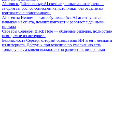
AI-поиск
Дайте своему AI свежие данные из интернета —
за один запрос, со ссылками на источники, без отдельных
контрактов с поисковиками
AI-агенты
Hermes — самообучающийся AI-агент: учится
навыкам из опыта, помнит контекст и работает с данными
портала
Серверы
Серверы Black Hole — облачные серверы, полностью
невидимые из интернета
Безопасность
Сервер, который создаст ваш ИИ-агент, невидим
из интернета. Доступ к приложению по умолчанию есть
только у вас, а ключи выдаются с ограниченными правами