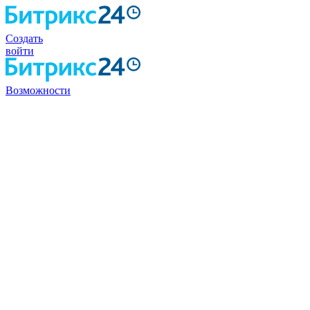
Создать
войти
Возможности