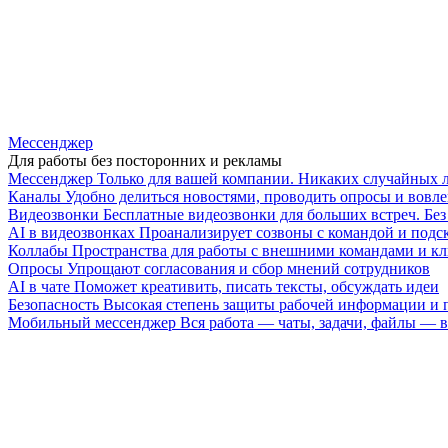
Мессенджер
Для работы без посторонних и рекламы
Мессенджер
Только для вашей компании. Никаких случайных 
Каналы
Удобно делиться новостями, проводить опросы и вовле
Видеозвонки
Бесплатные видеозвонки для больших встреч. Бе
AI в видеозвонках
Проанализирует созвоны с командой и подск
Коллабы
Пространства для работы с внешними командами и к
Опросы
Упрощают согласования и сбор мнений сотрудников
AI в чате
Поможет креативить, писать тексты, обсуждать идеи
Безопасность
Высокая степень защиты рабочей информации и
Мобильный мессенджер
Вся работа — чаты, задачи, файлы —