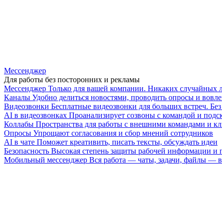
Мессенджер
Для работы без посторонних и рекламы
Мессенджер
Только для вашей компании. Никаких случайных 
Каналы
Удобно делиться новостями, проводить опросы и вовле
Видеозвонки
Бесплатные видеозвонки для больших встреч. Бе
AI в видеозвонках
Проанализирует созвоны с командой и подск
Коллабы
Пространства для работы с внешними командами и к
Опросы
Упрощают согласования и сбор мнений сотрудников
AI в чате
Поможет креативить, писать тексты, обсуждать идеи
Безопасность
Высокая степень защиты рабочей информации и
Мобильный мессенджер
Вся работа — чаты, задачи, файлы —