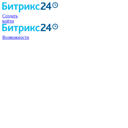
Создать
войти
Возможности