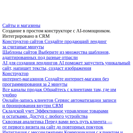
Сайты и магазины
Создание в простом конструкторе с AI-помощником.
Интегрировано в CRM
Конструктор сайтов
Создайте продающий лендинг
за считаные минуты
Шаблоны сайтов
Выберите из множества шаблонов,
адаптированных под разные отрасли
AI для создания лендингов
AI поможет запустить уникальный
сайт, напишет тексты, создаст изображения
Конструктор
интернет-магазинов
Создайте интернет-магазин без
программирования за 2 минуты
Все каналы продаж
Общайтесь с клиентами там, где им
удобно
Онлайн-запись клиентов
Сервис автоматизации записи
и бронирования внутри CRM
Складской учет
Эффективное управление товарами
и остатками. Доступ с любого устройства
Сквозная аналитика
Перед вами весь путь клиента —
от первого визита на сайт до повторных покупок
Интеграция с мессенджерами
Коммуникация с клиентом и