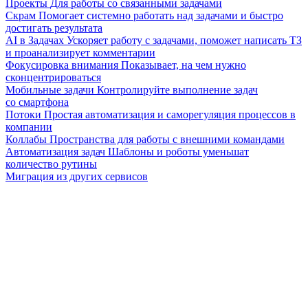
Проекты
Для работы со связанными задачами
Скрам
Помогает системно работать над задачами и быстро
достигать результата
AI в Задачах
Ускоряет работу с задачами, поможет написать ТЗ
и проанализирует комментарии
Фокусировка внимания
Показывает, на чем нужно
сконцентрироваться
Мобильные задачи
Контролируйте выполнение задач
со смартфона
Потоки
Простая автоматизация и саморегуляция процессов в
компании
Коллабы
Пространства для работы с внешними командами
Автоматизация задач
Шаблоны и роботы уменьшат
количество рутины
Миграция из других сервисов