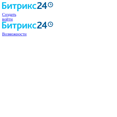
Создать
войти
Возможности