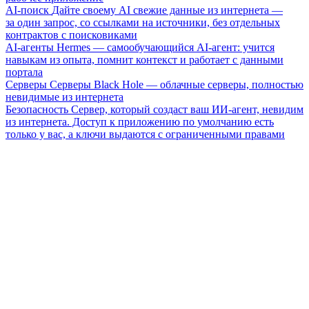
AI-поиск
Дайте своему AI свежие данные из интернета —
за один запрос, со ссылками на источники, без отдельных
контрактов с поисковиками
AI-агенты
Hermes — самообучающийся AI-агент: учится
навыкам из опыта, помнит контекст и работает с данными
портала
Серверы
Серверы Black Hole — облачные серверы, полностью
невидимые из интернета
Безопасность
Сервер, который создаст ваш ИИ-агент, невидим
из интернета. Доступ к приложению по умолчанию есть
только у вас, а ключи выдаются с ограниченными правами