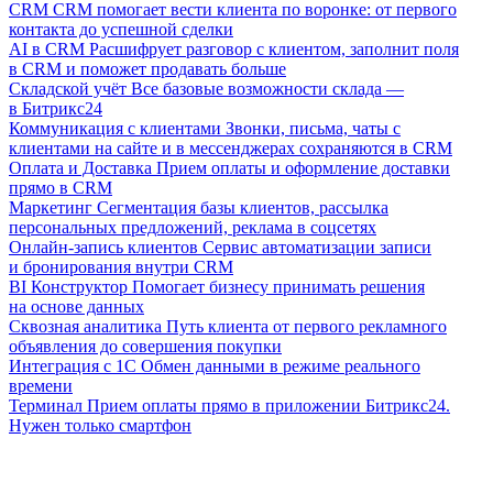
CRM
CRM помогает вести клиента по воронке: от первого
контакта до успешной сделки
AI в CRM
Расшифрует разговор с клиентом, заполнит поля
в CRM и поможет продавать больше
Складской учёт
Все базовые возможности склада —
в Битрикс24
Коммуникация с клиентами
Звонки, письма, чаты с
клиентами на сайте и в мессенджерах сохраняются в CRM
Оплата и Доставка
Прием оплаты и оформление доставки
прямо в CRM
Маркетинг
Сегментация базы клиентов, рассылка
персональных предложений, реклама в соцсетях
Онлайн-запись клиентов
Сервис автоматизации записи
и бронирования внутри CRM
BI Конструктор
Помогает бизнесу принимать решения
на основе данных
Сквозная аналитика
Путь клиента от первого рекламного
объявления до совершения покупки
Интеграция с 1С
Обмен данными в режиме реального
времени
Терминал
Прием оплаты прямо в приложении Битрикс24.
Нужен только смартфон