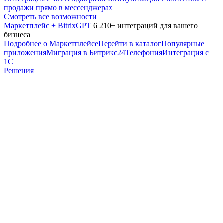
продажи прямо в мессенджерах
Смотреть все возможности
Маркетплейс + BitrixGPT
6 210+ интеграций для вашего
бизнеса
Подробнее о Маркетплейсе
Перейти в каталог
Популярные
приложения
Миграция в Битрикс24
Телефония
Интеграция с
1С
Решения