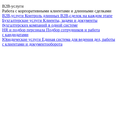
B2B-услуги
Работа с корпоративными клиентами и длинными сделками
B2B-услуги
Контроль длинных B2B-сделок на каждом этапе
Бухгалтерские услуги
Клиенты, задачи и документы
бухгалтерских компаний в одной системе
HR и подбор персонала
Подбор сотрудников и работа
с кандидатами
Юридические услуги
Единая система для ведения дел, работы
с клиентами и документооборота