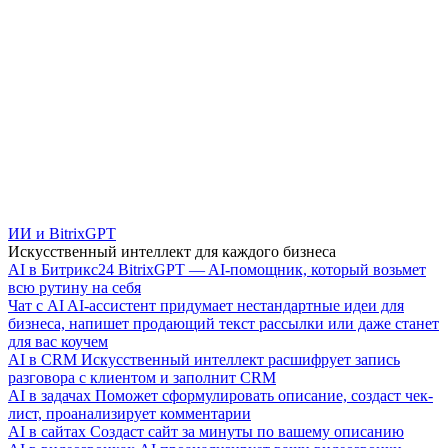
ИИ и BitrixGPT
Искусственный интеллект для каждого бизнеса
AI в Битрикс24
BitrixGPT — AI-помощник, который возьмет
всю рутину на себя
Чат с AI
AI-ассистент придумает нестандартные идеи для
бизнеса, напишет продающий текст рассылки или даже станет
для вас коучем
AI в CRM
Искусственный интеллект расшифрует запись
разговора с клиентом и заполнит CRM
AI в задачах
Поможет сформулировать описание, создаст чек-
лист, проанализирует комментарии
AI в сайтах
Создаст сайт за минуты по вашему описанию