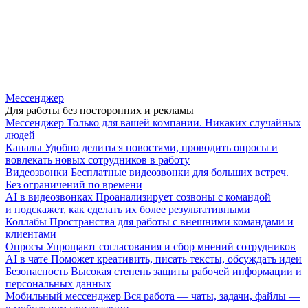
Мессенджер
Для работы без посторонних и рекламы
Мессенджер
Только для вашей компании. Никаких случайных
людей
Каналы
Удобно делиться новостями, проводить опросы и
вовлекать новых сотрудников в работу
Видеозвонки
Бесплатные видеозвонки для больших встреч.
Без ограничений по времени
AI в видеозвонках
Проанализирует созвоны с командой
и подскажет, как сделать их более результативными
Коллабы
Пространства для работы с внешними командами и
клиентами
Опросы
Упрощают согласования и сбор мнений сотрудников
AI в чате
Поможет креативить, писать тексты, обсуждать идеи
Безопасность
Высокая степень защиты рабочей информации и
персональных данных
Мобильный мессенджер
Вся работа — чаты, задачи, файлы —