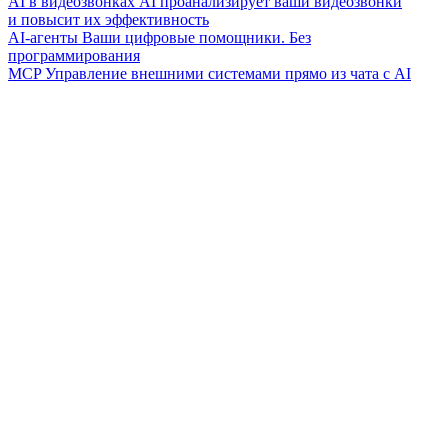
AI в видеозвонках
AI проанализирует ваши видеозвонки
и повысит их эффективность
AI-агенты
Ваши цифровые помощники. Без
программирования
MCP
Управление внешними системами прямо из чата с AI