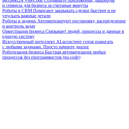
Битрикс24 VibeCode
Создавайте приложения, дашборды
и сервисы для бизнеса за считаные минуты
Роботы в CRM
Помогают закрывать сделки быстрее и не
упускать важные детали
Роботы в задачах
Автоматизируют постановку, распределение
и контроль задач
Оркестрация бизнеса
Связывает людей, процессы и данные в
единую систему
Искусственный интеллект
AI-ассистент готов помогать
с любыми задачами. Просто начните диалог
Роботизация бизнеса
Быстрая автоматизация любых
процессов без программистов (no-code)