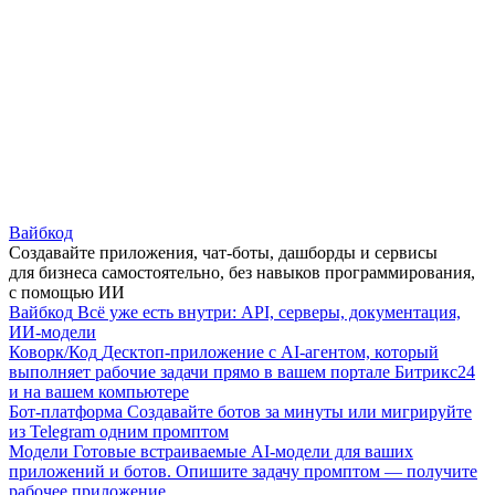
Вайбкод
Создавайте приложения, чат-боты, дашборды и сервисы
для бизнеса самостоятельно, без навыков программирования,
с помощью ИИ
Вайбкод
Всё уже есть внутри: API, серверы, документация,
ИИ-модели
Коворк/Код
Десктоп-приложение с AI-агентом, который
выполняет рабочие задачи прямо в вашем портале Битрикс24
и на вашем компьютере
Бот-платформа
Создавайте ботов за минуты или мигрируйте
из Telegram одним промптом
Модели
Готовые встраиваемые AI-модели для ваших
приложений и ботов. Опишите задачу промптом — получите
рабочее приложение