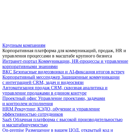
Крупным компаниям
Корпоративная платформа для коммуникаций, продаж, HR и
управления процессами в масштабе крупного бизнеса
Интранет-портал
Коммуникации, HR-процессы и управление
корпоративными знаниями
ВКС
Безопасные видеозвонки и AI-фиксация итогов встреч
Корпоративный мессенджер
Защищенные коммуникации
с интеграцией CRM, задач и видеосвязи
Автоматизация продаж
CRM, сквозная аналитика и
управление продажами в едином контуре
Проектный офис
Управление проектами, задачами
и контролем исполнения
HRM
Рекрутинг, КЭДО, обучение и управление
эффективностью сотрудников
SaaS
Облачная платформа с высокой производительностью
и масштабируемостью
On-premise
Размещение в вашем ЦОД, открытый код и