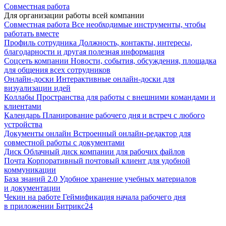
Совместная работа
Для организации работы всей компании
Совместная работа
Все необходимые инструменты, чтобы
работать вместе
Профиль сотрудника
Должность, контакты, интересы,
благодарности и другая полезная информация
Соцсеть компании
Новости, события, обсуждения, площадка
для общения всех сотрудников
Онлайн-доски
Интерактивные онлайн-доски для
визуализации идей
Коллабы
Пространства для работы с внешними командами и
клиентами
Календарь
Планирование рабочего дня и встреч с любого
устройства
Документы онлайн
Встроенный онлайн-редактор для
совместной работы с документами
Диск
Облачный диск компании для рабочих файлов
Почта
Корпоративный почтовый клиент для удобной
коммуникации
База знаний 2.0
Удобное хранение учебных материалов
и документации
Чекин на работе
Геймификация начала рабочего дня
в приложении Битрикс24