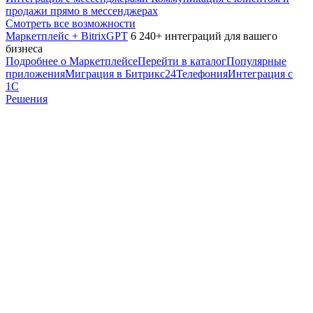
продажи прямо в мессенджерах
Смотреть все возможности
Маркетплейс + BitrixGPT
6 240+ интеграций для вашего
бизнеса
Подробнее о Маркетплейсе
Перейти в каталог
Популярные
приложения
Миграция в Битрикс24
Телефония
Интеграция с
1С
Решения