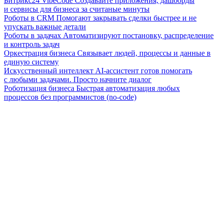
Битрикс24 VibeCode
Создавайте приложения, дашборды
и сервисы для бизнеса за считаные минуты
Роботы в CRM
Помогают закрывать сделки быстрее и не
упускать важные детали
Роботы в задачах
Автоматизируют постановку, распределение
и контроль задач
Оркестрация бизнеса
Связывает людей, процессы и данные в
единую систему
Искусственный интеллект
AI-ассистент готов помогать
с любыми задачами. Просто начните диалог
Роботизация бизнеса
Быстрая автоматизация любых
процессов без программистов (no-code)