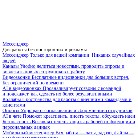
Мессенджер
Для работы без посторонних и рекламы
Мессенджер
Только для вашей компании. Никаких случайных
людей
Каналы
Удобно делиться новостями, проводить опросы и
вовлекать новых сотрудников в работу
Видеозвонки
Бесплатные видеозвонки для больших встреч.
Без ограничений по времени
AI в видеозвонках
Проанализирует созвоны с командой
и подскажет, как сделать их более результативными
Коллабы
Пространства для работы с внешними командами и
клиентами
Опросы
Упрощают согласования и сбор мнений сотрудников
AI в чате
Поможет креативить, писать тексты, обсуждать идеи
Безопасность
Высокая степень защиты рабочей информации и
персональных данных
Мобильный мессенджер
Вся работа — чаты, задачи, файлы —