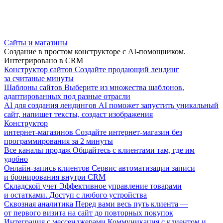
Сайты и магазины
Создание в простом конструкторе с AI-помощником.
Интегрировано в CRM
Конструктор сайтов
Создайте продающий лендинг
за считаные минуты
Шаблоны сайтов
Выберите из множества шаблонов,
адаптированных под разные отрасли
AI для создания лендингов
AI поможет запустить уникальный
сайт, напишет тексты, создаст изображения
Конструктор
интернет-магазинов
Создайте интернет-магазин без
программирования за 2 минуты
Все каналы продаж
Общайтесь с клиентами там, где им
удобно
Онлайн-запись клиентов
Сервис автоматизации записи
и бронирования внутри CRM
Складской учет
Эффективное управление товарами
и остатками. Доступ с любого устройства
Сквозная аналитика
Перед вами весь путь клиента —
от первого визита на сайт до повторных покупок
Интеграция с мессенджерами
Коммуникация с клиентом и