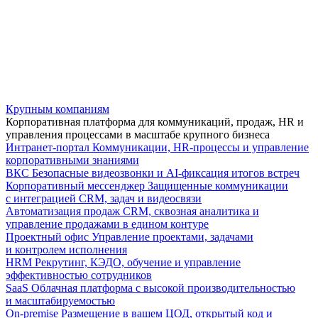
Крупным компаниям
Корпоративная платформа для коммуникаций, продаж, HR и
управления процессами в масштабе крупного бизнеса
Интранет-портал
Коммуникации, HR-процессы и управление
корпоративными знаниями
ВКС
Безопасные видеозвонки и AI-фиксация итогов встреч
Корпоративный мессенджер
Защищенные коммуникации
с интеграцией CRM, задач и видеосвязи
Автоматизация продаж
CRM, сквозная аналитика и
управление продажами в едином контуре
Проектный офис
Управление проектами, задачами
и контролем исполнения
HRM
Рекрутинг, КЭДО, обучение и управление
эффективностью сотрудников
SaaS
Облачная платформа с высокой производительностью
и масштабируемостью
On-premise
Размещение в вашем ЦОД, открытый код и