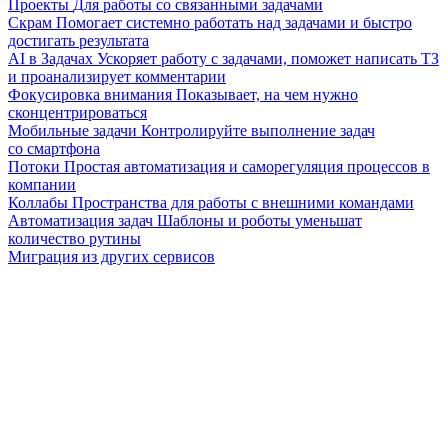
Проекты
Для работы со связанными задачами
Скрам
Помогает системно работать над задачами и быстро
достигать результата
AI в Задачах
Ускоряет работу с задачами, поможет написать ТЗ
и проанализирует комментарии
Фокусировка внимания
Показывает, на чем нужно
сконцентрироваться
Мобильные задачи
Контролируйте выполнение задач
со смартфона
Потоки
Простая автоматизация и саморегуляция процессов в
компании
Коллабы
Пространства для работы с внешними командами
Автоматизация задач
Шаблоны и роботы уменьшат
количество рутины
Миграция из других сервисов