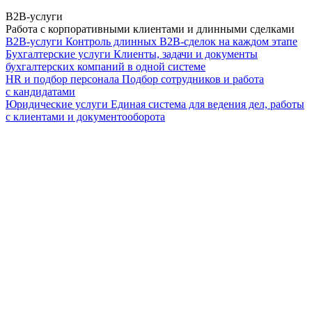
B2B-услуги
Работа с корпоративными клиентами и длинными сделками
B2B-услуги
Контроль длинных B2B-сделок на каждом этапе
Бухгалтерские услуги
Клиенты, задачи и документы
бухгалтерских компаний в одной системе
HR и подбор персонала
Подбор сотрудников и работа
с кандидатами
Юридические услуги
Единая система для ведения дел, работы
с клиентами и документооборота