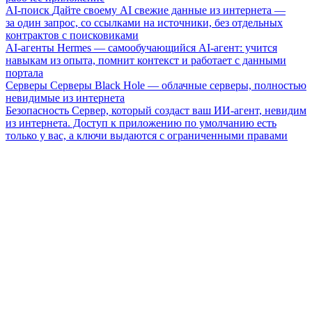
AI-поиск
Дайте своему AI свежие данные из интернета —
за один запрос, со ссылками на источники, без отдельных
контрактов с поисковиками
AI-агенты
Hermes — самообучающийся AI-агент: учится
навыкам из опыта, помнит контекст и работает с данными
портала
Серверы
Серверы Black Hole — облачные серверы, полностью
невидимые из интернета
Безопасность
Сервер, который создаст ваш ИИ-агент, невидим
из интернета. Доступ к приложению по умолчанию есть
только у вас, а ключи выдаются с ограниченными правами