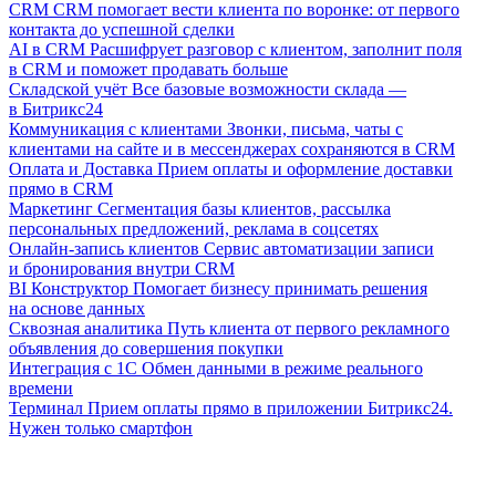
CRM
CRM помогает вести клиента по воронке: от первого
контакта до успешной сделки
AI в CRM
Расшифрует разговор с клиентом, заполнит поля
в CRM и поможет продавать больше
Складской учёт
Все базовые возможности склада —
в Битрикс24
Коммуникация с клиентами
Звонки, письма, чаты с
клиентами на сайте и в мессенджерах сохраняются в CRM
Оплата и Доставка
Прием оплаты и оформление доставки
прямо в CRM
Маркетинг
Сегментация базы клиентов, рассылка
персональных предложений, реклама в соцсетях
Онлайн-запись клиентов
Сервис автоматизации записи
и бронирования внутри CRM
BI Конструктор
Помогает бизнесу принимать решения
на основе данных
Сквозная аналитика
Путь клиента от первого рекламного
объявления до совершения покупки
Интеграция с 1С
Обмен данными в режиме реального
времени
Терминал
Прием оплаты прямо в приложении Битрикс24.
Нужен только смартфон