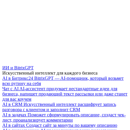
ИИ и BitrixGPT
Искусственный интеллект для каждого бизнеса
AI в Битрикс24
BitrixGPT — AI-помощник, который возьмет
всю рутину на себя
Чат с AI
AI-ассистент придумает нестандартные идеи для
бизнеса, напишет продающий текст рассылки или даже станет
для вас коучем
AI в CRM
Искусственный интеллект расшифрует запись
разговора с клиентом и заполнит CRM
AI в задачах
Поможет сформулировать описание, создаст чек-
лист, проанализирует комментарии
AI в сайтах
Создаст сайт за минуты по вашему описанию