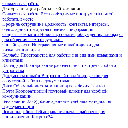
Совместная работа
Для организации работы всей компании
Совместная работа
Все необходимые инструменты, чтобы
работать вместе
Профиль сотрудника
Должность, контакты, интересы,
благодарности и другая полезная информация
Соцсеть компании
Новости, события, обсуждения, площадка
для общения всех сотрудников
Онлайн-доски
Интерактивные онлайн-доски для
визуализации идей
Коллабы
Пространства для работы с внешними командами и
клиентами
Календарь
Планирование рабочего дня и встреч с любого
устройства
Документы онлайн
Встроенный онлайн-редактор для
совместной работы с документами
Диск
Облачный диск компании для рабочих файлов
Почта
Корпоративный почтовый клиент для удобной
коммуникации
База знаний 2.0
Удобное хранение учебных материалов
и документации
Чекин на работе
Геймификация начала рабочего дня
в приложении Битрикс24