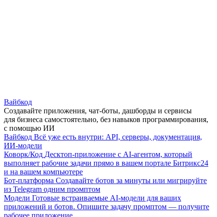
Вайбкод
Создавайте приложения, чат-боты, дашборды и сервисы
для бизнеса самостоятельно, без навыков программирования,
с помощью ИИ
Вайбкод
Всё уже есть внутри: API, серверы, документация,
ИИ-модели
Коворк/Код
Десктоп-приложение с AI-агентом, который
выполняет рабочие задачи прямо в вашем портале Битрикс24
и на вашем компьютере
Бот-платформа
Создавайте ботов за минуты или мигрируйте
из Telegram одним промптом
Модели
Готовые встраиваемые AI-модели для ваших
приложений и ботов. Опишите задачу промптом — получите
рабочее приложение