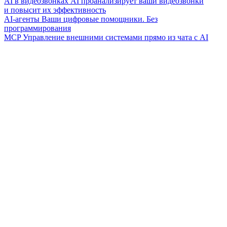
AI в видеозвонках
AI проанализирует ваши видеозвонки
и повысит их эффективность
AI-агенты
Ваши цифровые помощники. Без
программирования
MCP
Управление внешними системами прямо из чата с AI