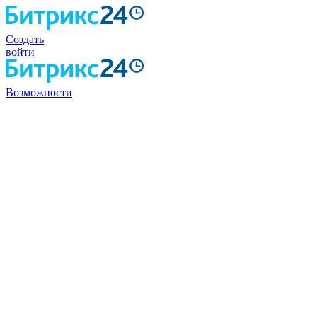
Создать
войти
Возможности